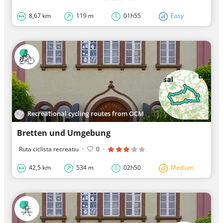
8,67 km
119 m
01h55
Easy
Recreational cycling routes from OCM
Bretten und Umgebung
Ruta ciclista recreatiu
·
0
·
42,5 km
534 m
02h50
Medium