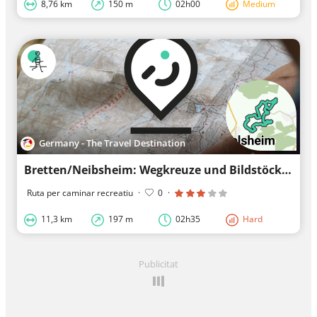
8,76 km
150 m
02h00
Medium
Germany - The Travel Destination
Bretten/Neibsheim: Wegkreuze und Bildstöcke
Ruta per caminar recreatiu
·
0
·
11,3 km
197 m
02h35
Hard
Publicitat