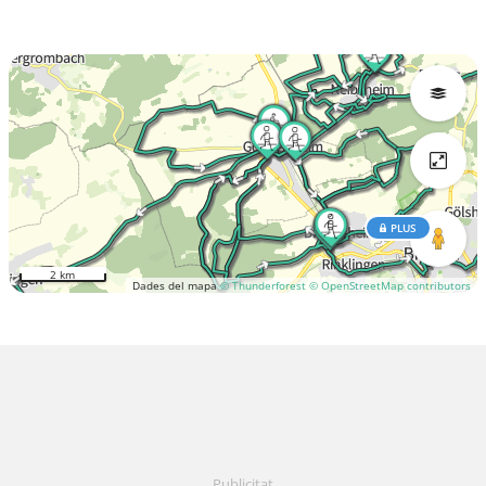
PLUS
2 km
Dades del mapa
© Thunderforest
© OpenStreetMap contributors
Publicitat