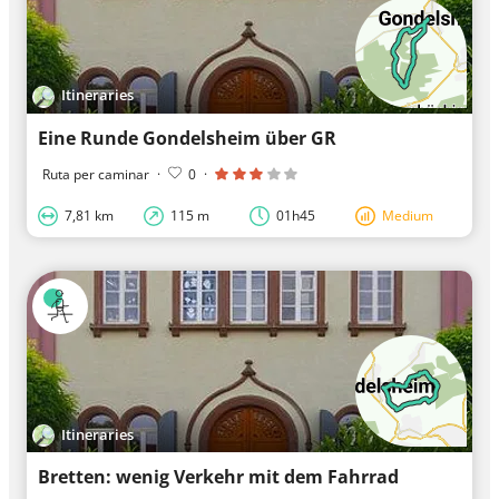
Itineraries
Eine Runde Gondelsheim über GR
Ruta per caminar
·
0
·
7,81 km
115 m
01h45
Medium
Itineraries
Bretten: wenig Verkehr mit dem Fahrrad