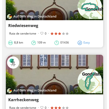
Auf dem Weg in Deutschland
Riedwiesenweg
Ruta de senderisme
·
0
·
8,8 km
109 m
01h56
Easy
Auf dem Weg in Deutschland
Karrheckenweg
Ruta de senderisme
·
0
·