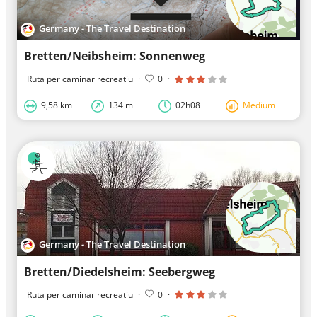
Germany - The Travel Destination
Bretten/Neibsheim: Sonnenweg
Ruta per caminar recreatiu
·
0
·
9,58 km
134 m
02h08
Medium
Germany - The Travel Destination
Bretten/Diedelsheim: Seebergweg
Ruta per caminar recreatiu
·
0
·