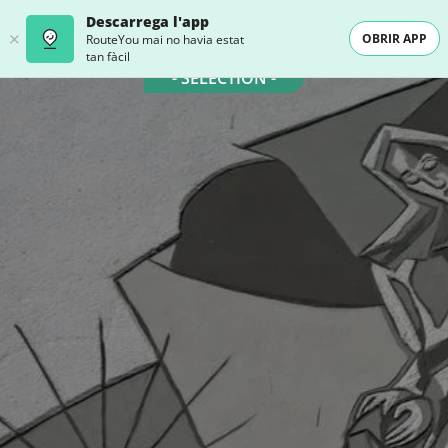
Descarrega l'app
OBRIR APP
RouteYou mai no havia estat
tan fàcil
- SELECTION -