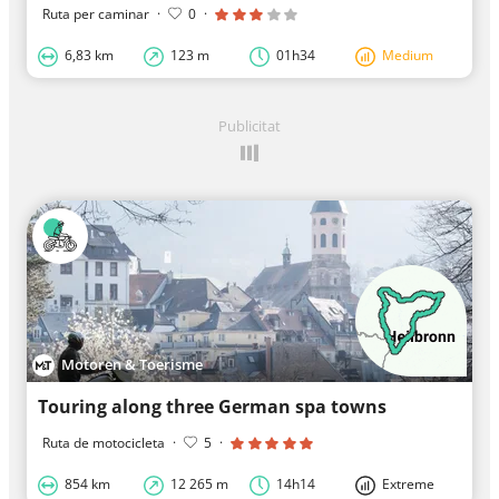
Ruta per caminar
·
0
·
6,83 km
123 m
01h34
Medium
Publicitat
Motoren & Toerisme
Touring along three German spa towns
Ruta de motocicleta
·
5
·
854 km
12 265 m
14h14
Extreme