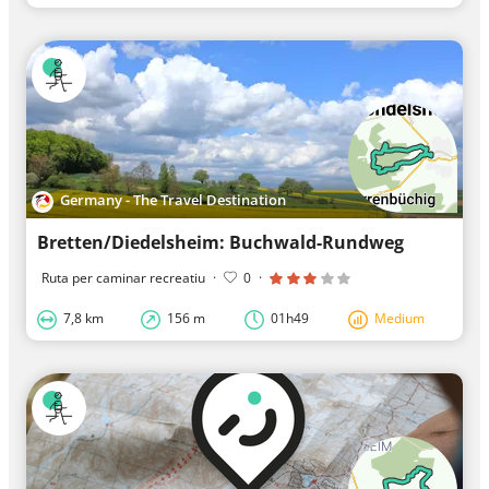
Germany - The Travel Destination
Bretten/Diedelsheim: Buchwald-Rundweg
Ruta per caminar recreatiu
·
0
·
7,8 km
156 m
01h49
Medium