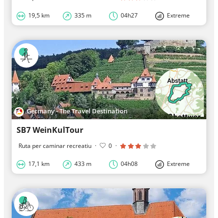
19,5 km
335 m
04h27
Extreme
Germany - The Travel Destination
SB7 WeinKulTour
Ruta per caminar recreatiu
·
0
·
17,1 km
433 m
04h08
Extreme