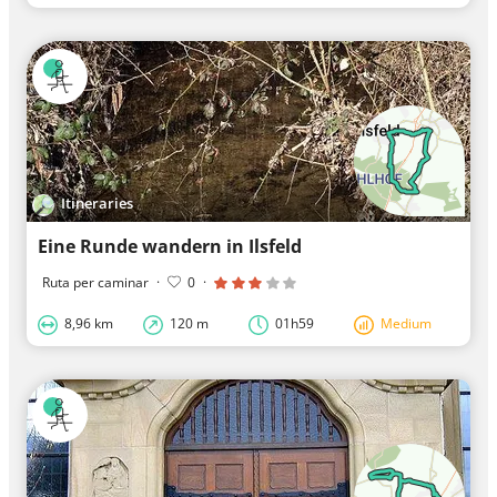
Itineraries
Eine Runde wandern in Ilsfeld
Ruta per caminar
·
0
·
8,96 km
120 m
01h59
Medium