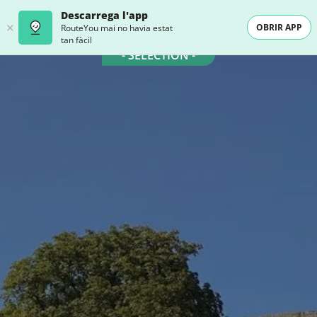
Descarrega l'app
OBRIR APP
RouteYou mai no havia estat
tan fàcil
- SELECTION -