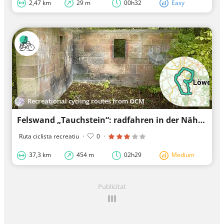
2,47 km
29 m
00h32
Easy
Recreational cycling routes from OCM
Felswand „Tauchstein“: radfahren in der Nähe eines Walds
Ruta ciclista recreatiu
·
0
·
37,3 km
454 m
02h29
Medium
Publicitat