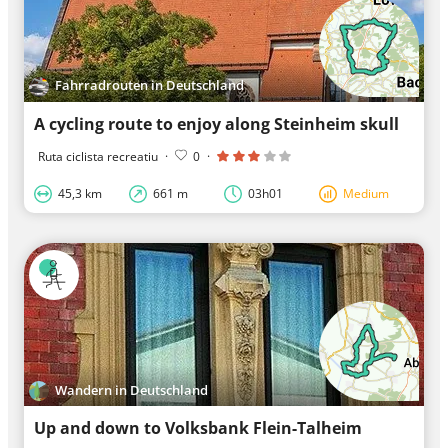
Fahrradrouten in Deutschland
A cycling route to enjoy along Steinheim skull
Ruta ciclista recreatiu
·
0
·
45,3 km
661 m
03h01
Medium
Wandern in Deutschland
Up and down to Volksbank Flein-Talheim