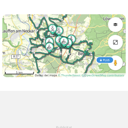
PLUS
5 km
Dades del mapa
© Thunderforest
© OpenStreetMap contributors
Publicitat