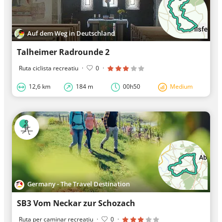
Auf dem Weg in Deutschland
Talheimer Radrounde 2
Ruta ciclista recreatiu
·
0
·
12,6 km
184 m
00h50
Medium
Germany - The Travel Destination
SB3 Vom Neckar zur Schozach
Ruta per caminar recreatiu
·
0
·