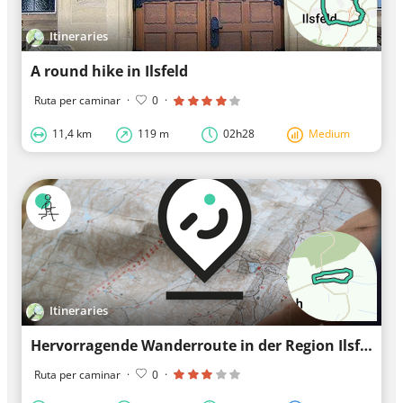
Itineraries
A round hike in Ilsfeld
Ruta per caminar
·
0
·
11,4 km
119 m
02h28
Medium
Itineraries
Hervorragende Wanderroute in der Region Ilsfeld
Ruta per caminar
·
0
·