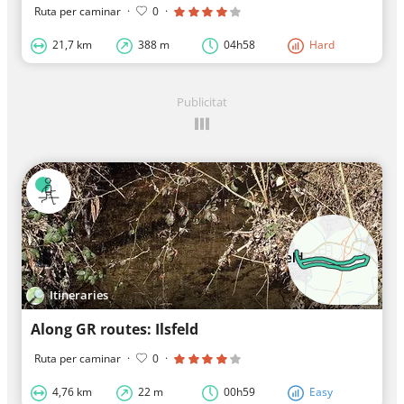
Ruta per caminar
·
0
·
21,7 km
388 m
04h58
Hard
Publicitat
Itineraries
Along GR routes: Ilsfeld
Ruta per caminar
·
0
·
4,76 km
22 m
00h59
Easy