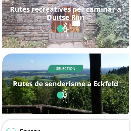
Rutes recreatives per caminar a
Duitse Rijn
- SELECTION -
Rutes de senderisme a Eckfeld
Cercar