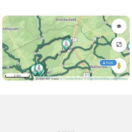
PLUS
2 km
Dades del mapa
© Thunderforest
© OpenStreetMap contributors