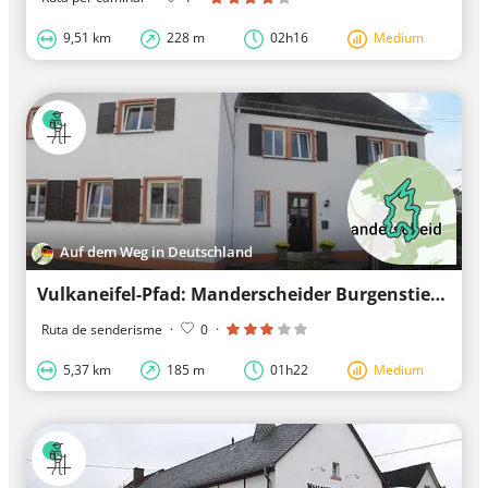
9,51 km
228 m
02h16
Medium
Auf dem Weg in Deutschland
Vulkaneifel-Pfad: Manderscheider Burgenstieg
Ruta de senderisme
·
0
·
5,37 km
185 m
01h22
Medium