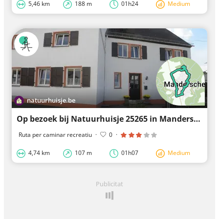
5,46 km
188 m
01h24
Medium
natuurhuisje.be
Op bezoek bij Natuurhuisje 25265 in Manderscheid
Ruta per caminar recreatiu
·
0
·
4,74 km
107 m
01h07
Medium
Publicitat