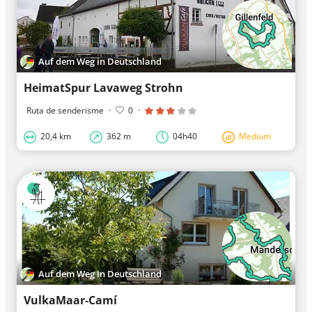
Auf dem Weg in Deutschland
HeimatSpur Lavaweg Strohn
Ruta de senderisme
·
0
·
20,4 km
362 m
04h40
Medium
Auf dem Weg in Deutschland
VulkaMaar-Camí