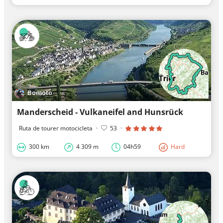
Bomoto
Manderscheid - Vulkaneifel and Hunsrück
Ruta de tourer motocicleta
·
53
·
300 km
4 309 m
04h59
Hard