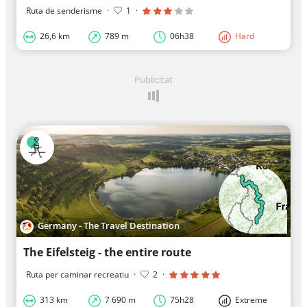
Ruta de senderisme
·
1
·
26,6 km
789 m
06h38
Hard
Publicitat
Germany - The Travel Destination
The Eifelsteig - the entire route
Ruta per caminar recreatiu
·
2
·
313 km
7 690 m
75h28
Extreme