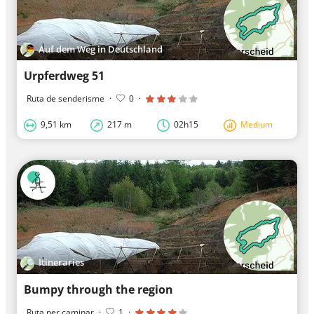
Auf dem Weg in Deutschland
Urpferdweg 51
Ruta de senderisme
·
0
·
9,51 km
217 m
02h15
Medium
Itineraries
Bumpy through the region
Ruta per caminar
·
1
·