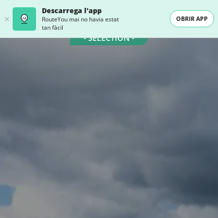
Descarrega l'app
OBRIR APP
RouteYou mai no havia estat
tan fàcil
- SELECTION -