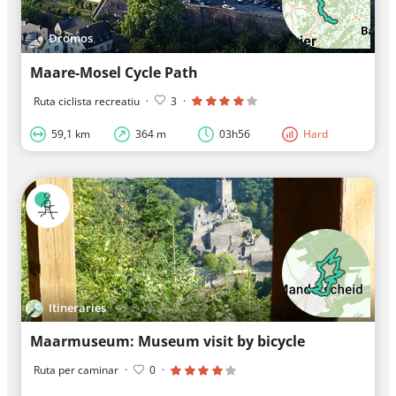
Dromos
Maare-Mosel Cycle Path
Ruta ciclista recreatiu
·
3
·
59,1 km
364 m
03h56
Hard
Itineraries
Maarmuseum: Museum visit by bicycle
Ruta per caminar
·
0
·