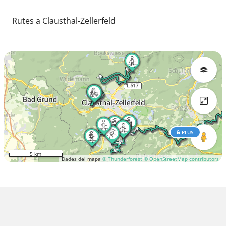
Rutes a Clausthal-Zellerfeld
PLUS
5 km
Dades del mapa
© Thunderforest
© OpenStreetMap contributors