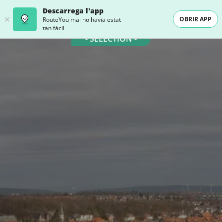
Descarrega l'app
OBRIR APP
RouteYou mai no havia estat
tan fàcil
- SELECTION -