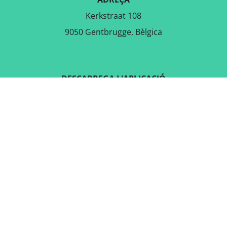
Kerkstraat 108
9050 Gentbrugge, Bèlgica
DESCARREGA L'APLICACIÓ
GRATUÏTA
SEGUEIX-NOS