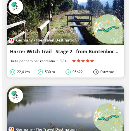
Germany - The Travel Destination
Harzer Witch Trail - Stage 2 - from Buntenbock to Torfhaus
Ruta per caminar recreatiu
·
0
·
22,4 km
530 m
05h22
Extreme
Germany - The Travel Destination