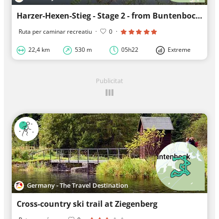
Harzer-Hexen-Stieg - Stage 2 - from Buntenbock to Torfhaus
Ruta per caminar recreatiu
·
0
·
22,4 km
530 m
05h22
Extreme
Publicitat
Germany - The Travel Destination
Cross-country ski trail at Ziegenberg