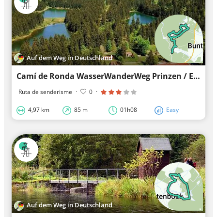
Auf dem Weg in Deutschland
Camí de Ronda WasserWanderWeg Prinzen / Estanys de Flambach
Ruta de senderisme
·
0
·
4,97 km
85 m
01h08
Easy
Auf dem Weg in Deutschland