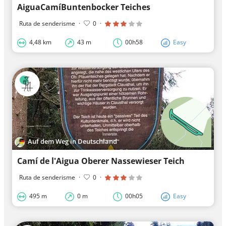
AiguaCamíBuntenbocker Teiches
Ruta de senderisme
·
0
·
4,48 km
43 m
00h58
Easy
Auf dem Weg in Deutschland
Camí de l'Aigua Oberer Nassewieser Teich
Ruta de senderisme
·
0
·
495 m
0 m
00h05
Easy