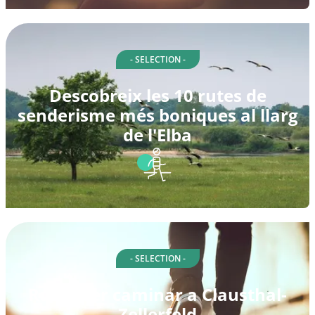
- SELECTION -
Descobreix les 10 rutes de
senderisme més boniques al llarg
de l'Elba
- SELECTION -
Rutes per caminar a Clausthal-
Zellerfeld