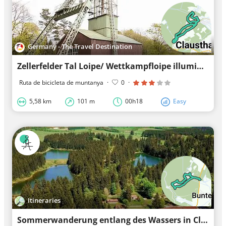
Germany - The Travel Destination
Zellerfelder Tal Loipe/ Wettkampfloipe illuminated
Ruta de bicicleta de muntanya
·
0
·
5,58 km
101 m
00h18
Easy
Itineraries
Sommerwanderung entlang des Wassers in Clausthal-Zellerfeld