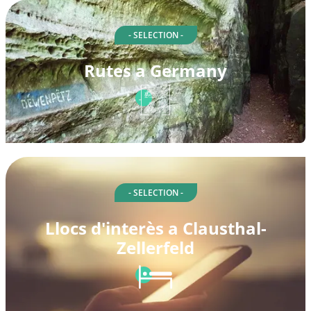
- SELECTION -
Rutes a Germany
- SELECTION -
Llocs d'interès a Clausthal-
Zellerfeld