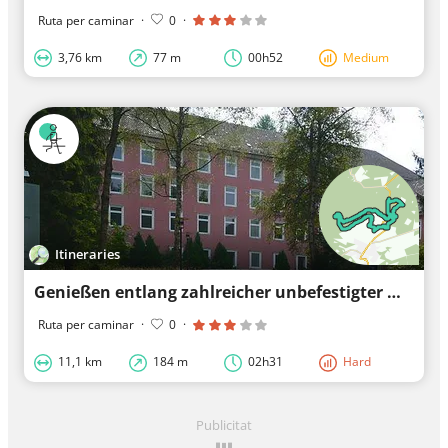
Ruta per caminar
·
0
·
3,76 km
77 m
00h52
Medium
Itineraries
Genießen entlang zahlreicher unbefestigter Wege
Ruta per caminar
·
0
·
11,1 km
184 m
02h31
Hard
Publicitat