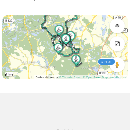
PLUS
5 km
Dades del mapa
© Thunderforest
© OpenStreetMap contributors