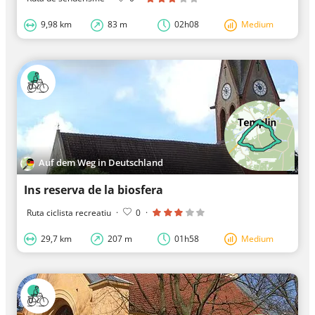
9,98 km
83 m
02h08
Medium
Auf dem Weg in Deutschland
Ins reserva de la biosfera
Ruta ciclista recreatiu
·
0
·
29,7 km
207 m
01h58
Medium