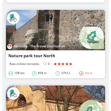
Germany - The Travel Destination
Nature park tour North
Ruta ciclista recreatiu
·
0
·
108 km
858 m
07h12
Hard