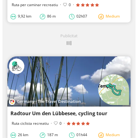
Ruta per caminar recreatiu
·
0
·
9,92 km
86 m
02h07
Medium
Publicitat
Germany - The Travel Destination
Radtour Um den Lübbesee, cycling tour
Ruta ciclista recreatiu
·
0
·
26 km
187 m
01h44
Medium