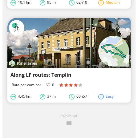
10,1 km
95 m
02h10
Medium
Itineraries
Along LF routes: Templin
Ruta per caminar
·
0
·
4,45 km
37 m
00h57
Easy
Publicitat