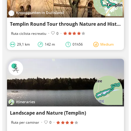
Knooppunten in Duitsland
Templin Round Tour through Nature and History
Ruta ciclista recreatiu
·
0
·
29,1 km
142 m
01h56
Medium
Itineraries
Landscape and Nature (Templin)
Ruta per caminar
·
0
·