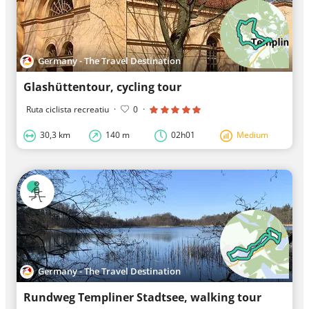
Germany - The Travel Destination
Glashüttentour, cycling tour
Ruta ciclista recreatiu
·
0
·
30,3 km
140 m
02h01
Medium
Germany - The Travel Destination
Rundweg Templiner Stadtsee, walking tour