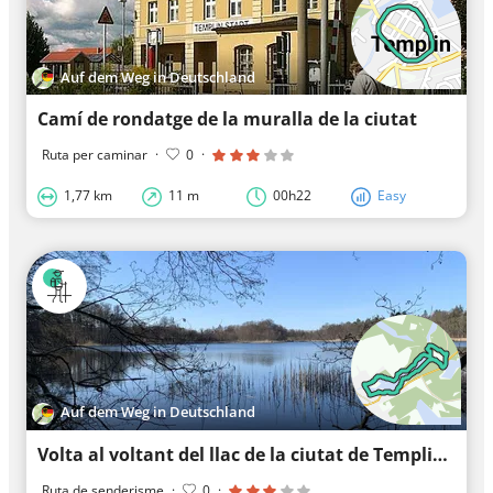
Auf dem Weg in Deutschland
Camí de rondatge de la muralla de la ciutat
Ruta per caminar
·
0
·
1,77 km
11 m
00h22
Easy
Auf dem Weg in Deutschland
Volta al voltant del llac de la ciutat de Templin
Ruta de senderisme
·
0
·