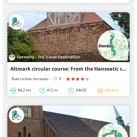
Germany - The Travel Destination
Altmark circular course: From the Hanseatic city of Havelberg to Genthin
Ruta ciclista recreatiu
·
0
·
68,2 km
412 m
04h32
Medium