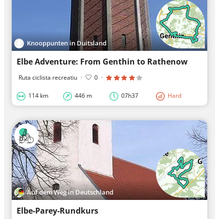
Knooppunten in Duitsland
Elbe Adventure: From Genthin to Rathenow
Ruta ciclista recreatiu
·
0
·
114 km
446 m
07h37
Hard
Auf dem Weg in Deutschland
Elbe-Parey-Rundkurs