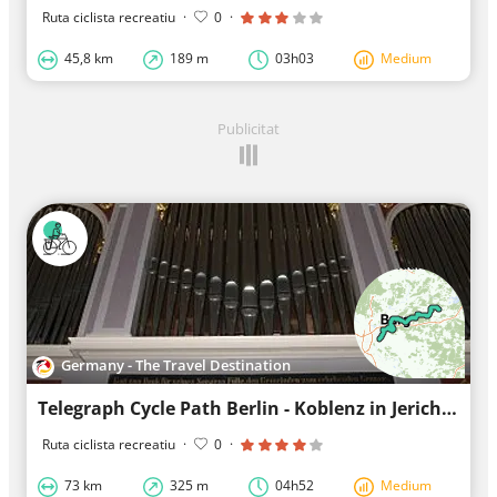
Ruta ciclista recreatiu
·
0
·
45,8 km
189 m
03h03
Medium
Publicitat
Germany - The Travel Destination
Telegraph Cycle Path Berlin - Koblenz in Jerichower Land (under construction)
Ruta ciclista recreatiu
·
0
·
73 km
325 m
04h52
Medium