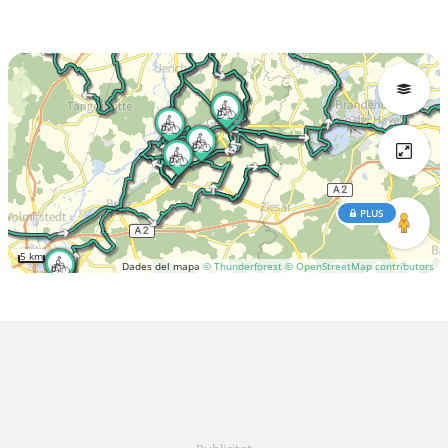
PLUS
5 km
Dades del mapa
© Thunderforest
© OpenStreetMap contributors