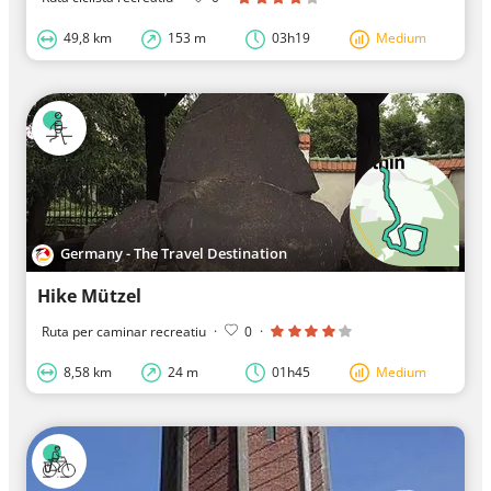
49,8 km
153 m
03h19
Medium
Germany - The Travel Destination
Hike Mützel
Ruta per caminar recreatiu
·
0
·
8,58 km
24 m
01h45
Medium