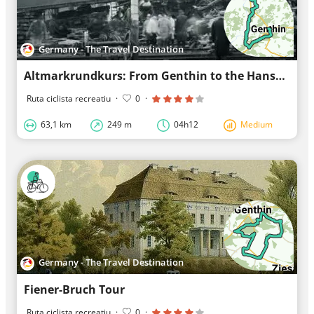
Germany - The Travel Destination
Altmarkrundkurs: From Genthin to the Hanseatic city of Tangermünde
Ruta ciclista recreatiu
·
0
·
63,1 km
249 m
04h12
Medium
Germany - The Travel Destination
Fiener-Bruch Tour
Ruta ciclista recreatiu
·
0
·