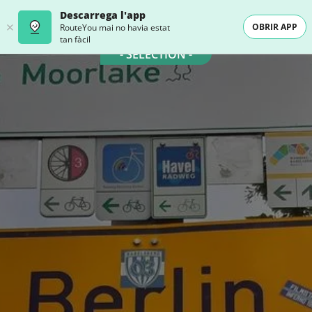
Descarrega l'app
OBRIR APP
RouteYou mai no havia estat
tan fàcil
- SELECTION -