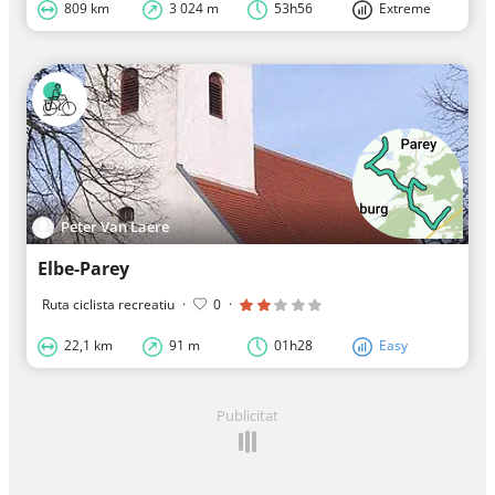
809 km
3 024 m
53h56
Extreme
Peter Van Laere
Elbe-Parey
Ruta ciclista recreatiu
·
0
·
22,1 km
91 m
01h28
Easy
Publicitat