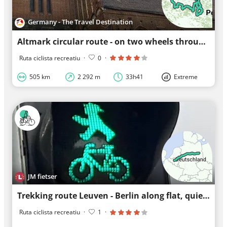
Germany - The Travel Destination
Altmark circular route - on two wheels through the Altmark
Ruta ciclista recreatiu
·
0
·
505 km
2 292 m
33h41
Extreme
JM fietser
Trekking route Leuven - Berlin along flat, quiet, and unpaved roads
Ruta ciclista recreatiu
·
1
·