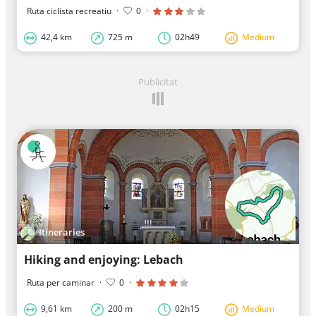
Ruta ciclista recreatiu
·
0
·
42,4 km
725 m
02h49
Medium
Publicitat
Itineraries
Hiking and enjoying: Lebach
Ruta per caminar
·
0
·
9,61 km
200 m
02h15
Medium