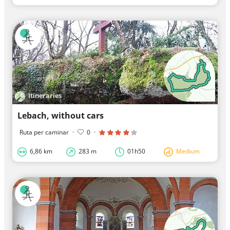
Itineraries
Lebach, without cars
Ruta per caminar
·
0
·
6,86 km
283 m
01h50
Medium