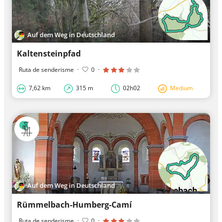
Auf dem Weg in Deutschland
Kaltensteinpfad
Ruta de senderisme
·
0
·
7,62 km
315 m
02h02
Medium
Auf dem Weg in Deutschland
Rümmelbach-Humberg-Camí
Ruta de senderisme
·
0
·