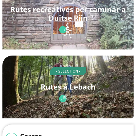
Rutes recreatives per caminar a
Duitse Rijn
- SELECTION -
Rutes a Lebach
Cercar