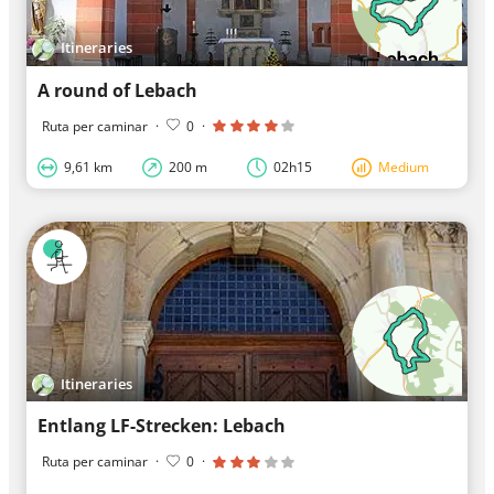
Itineraries
A round of Lebach
Ruta per caminar
·
0
·
9,61 km
200 m
02h15
Medium
Itineraries
Entlang LF-Strecken: Lebach
Ruta per caminar
·
0
·