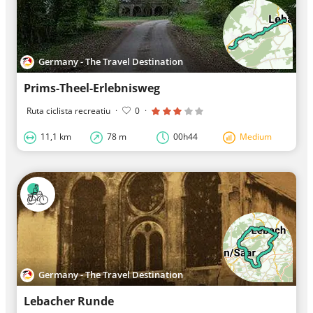
Germany - The Travel Destination
Prims-Theel-Erlebnisweg
Ruta ciclista recreatiu
·
0
·
11,1 km
78 m
00h44
Medium
Germany - The Travel Destination
Lebacher Runde