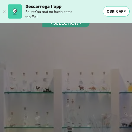
Descarrega l'app
OBRIR APP
RouteYou mai no havia estat
tan fàcil
- SELECTION -