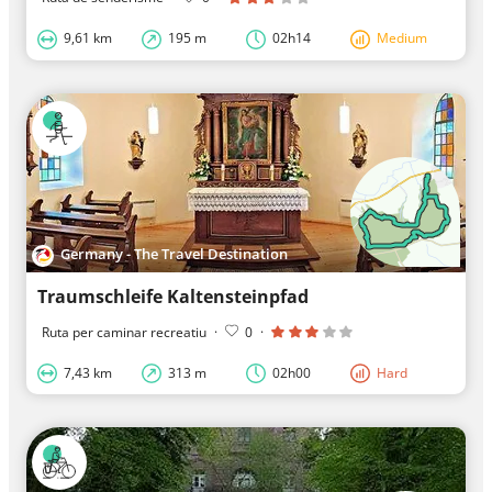
9,61 km
195 m
02h14
Medium
Germany - The Travel Destination
Traumschleife Kaltensteinpfad
Ruta per caminar recreatiu
·
0
·
7,43 km
313 m
02h00
Hard