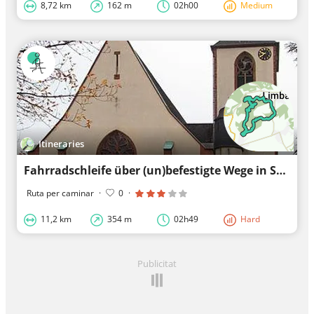
8,72 km
162 m
02h00
Medium
Itineraries
Fahrradschleife über (un)befestigte Wege in Schmelz
Ruta per caminar
·
0
·
11,2 km
354 m
02h49
Hard
Publicitat