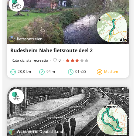
fietscontreien
Rudesheim-Nahe fietsroute deel 2
Ruta ciclista recreatiu
·
0
·
28,8 km
94 m
01h55
Medium
Wandern in Deutschland