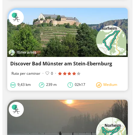
Itineraries
Discover Bad Münster am Stein-Ebernburg
Ruta per caminar
·
0
·
9,43 km
239 m
02h17
Medium