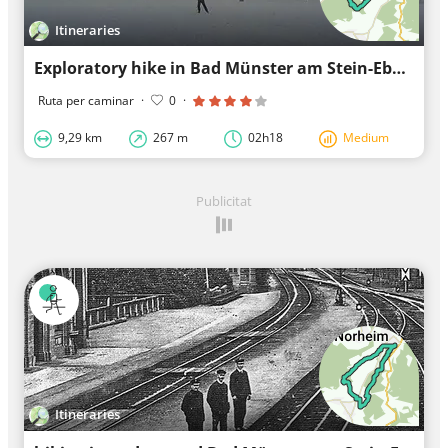
Itineraries
Exploratory hike in Bad Münster am Stein-Ebernburg
Ruta per caminar
·
0
·
9,29 km
267 m
02h18
Medium
Publicitat
Itineraries