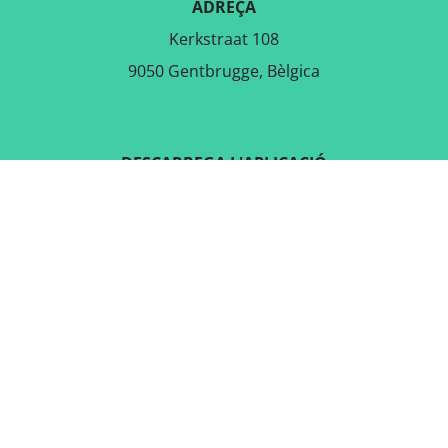
ADREÇA
Kerkstraat 108
9050 Gentbrugge, Bèlgica
DESCARREGA L'APLICACIÓ
GRATUÏTA
SEGUEIX-NOS