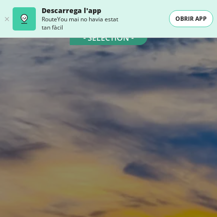
Descarrega l'app
OBRIR APP
RouteYou mai no havia estat
tan fàcil
- SELECTION -