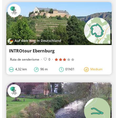
Auf dem Weg in Deutschland
INTROtour Ebernburg
Ruta de senderisme
·
0
·
4,32 km
96 m
01h01
Medium