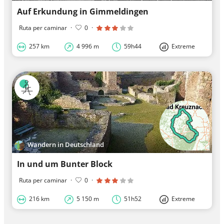
Auf Erkundung in Gimmeldingen
Ruta per caminar
·
0
·
257 km
4 996 m
59h44
Extreme
Wandern in Deutschland
In und um Bunter Block
Ruta per caminar
·
0
·
216 km
5 150 m
51h52
Extreme