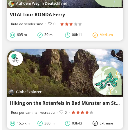
Auf dem Weg in Deutschland
VITALTour RONDA Ferry
Ruta de senderisme
·
0
·
605 m
39 m
00h11
Medium
GlobeExplorer
Hiking on the Rotenfels in Bad Münster am Stein
Ruta per caminar recreatiu
·
0
·
15,5 km
380 m
03h43
Extreme