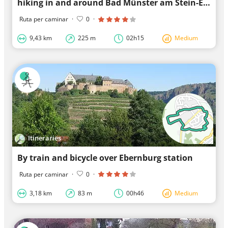
hiking in and around Bad Münster am Stein-Ebernburg (including various GR routes)
Ruta per caminar
·
0
·
9,43 km
225 m
02h15
Medium
Itineraries
By train and bicycle over Ebernburg station
Ruta per caminar
·
0
·
3,18 km
83 m
00h46
Medium