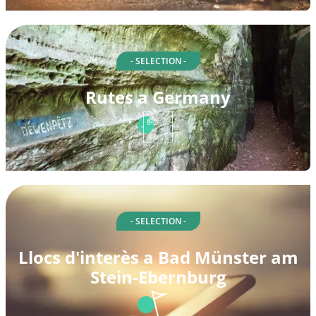
- SELECTION -
Rutes a Germany
- SELECTION -
Llocs d'interès a Bad Münster am
Stein-Ebernburg