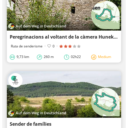
Auf dem Weg in Deutschland
Peregrinacions al voltant de la càmera Hunekен
Ruta de senderisme
·
0
·
9,73 km
260 m
02h22
Medium
Auf dem Weg in Deutschland
Sender de famílies