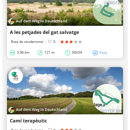
Auf dem Weg in Deutschland
A les petjades del gat salvatge
Ruta de senderisme
·
0
·
3,96 km
121 m
00h59
Easy
Auf dem Weg in Deutschland
Camí terapèutic