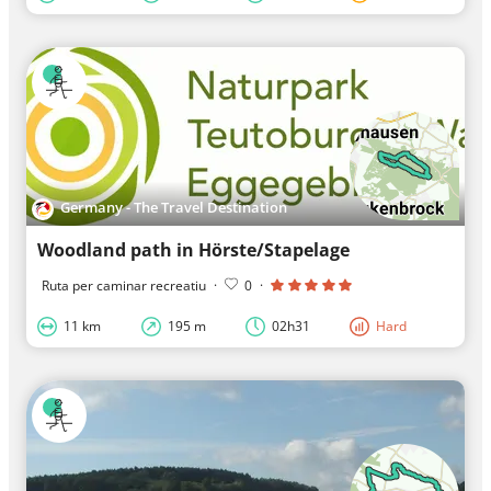
Germany - The Travel Destination
Woodland path in Hörste/Stapelage
Ruta per caminar recreatiu
·
0
·
11 km
195 m
02h31
Hard