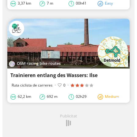
3,37 km
7 m
00h41
Easy
OSM racing bike routes
Trainieren entlang des Wassers: Ilse
Ruta ciclista de carreres
·
0
·
62,2 km
692 m
02h29
Medium
Publicitat