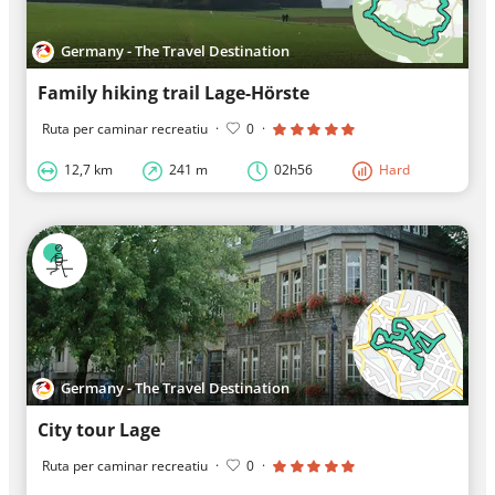
Germany - The Travel Destination
Family hiking trail Lage-Hörste
Ruta per caminar recreatiu
·
0
·
12,7 km
241 m
02h56
Hard
Germany - The Travel Destination
City tour Lage
Ruta per caminar recreatiu
·
0
·