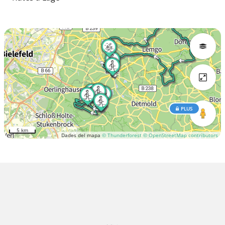
PLUS
5 km
Dades del mapa
© Thunderforest
© OpenStreetMap contributors