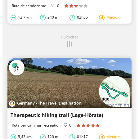
Ruta de senderisme
·
0
·
12,7 km
240 m
02h55
Medium
Publicitat
Germany - The Travel Destination
Therapeutic hiking trail (Lage-Hörste)
Ruta per caminar recreatiu
·
0
·
5,43 km
120 m
01h17
Medium