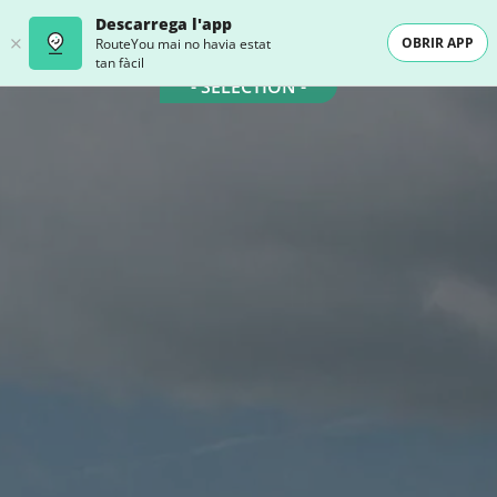
Descarrega l'app
OBRIR APP
RouteYou mai no havia estat
tan fàcil
- SELECTION -