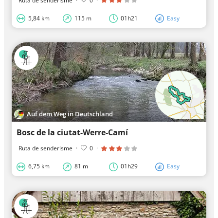
Ruta de senderisme
·
0
·
5,84 km
115 m
01h21
Easy
Auf dem Weg in Deutschland
Bosc de la ciutat-Werre-Camí
Ruta de senderisme
·
0
·
6,75 km
81 m
01h29
Easy