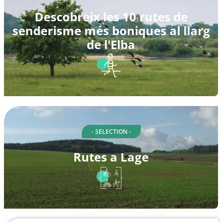
Descobreix les 10 rutes de
senderisme més boniques al llarg
de l'Elba
- SELECTION -
Rutes a Lage