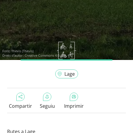
Font:
Thevis (Thevis)
Drets d'autor: Creative Commons 4.0
Lage
Compartir
Seguiu
Imprimir
Rutes a Lage