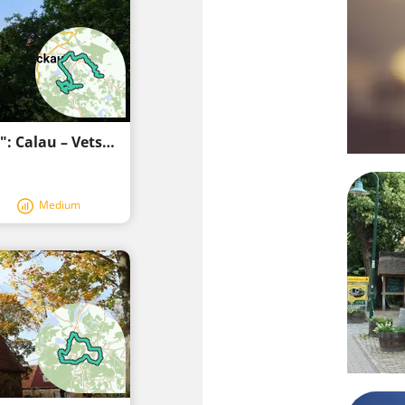
Third stage "Lower Lusatian Mining Tour": Calau – Vetschau
Medium