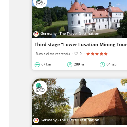
Germany - The Travel Destination
Ruta ciclista recreatiu
·
0
·
67 km
289 m
04h28
Germany - The Travel Destination