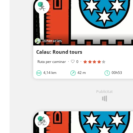
Itineraries
Calau: Round tours
Ruta per caminar
·
0
·
4,14 km
42 m
00h53
Publicitat