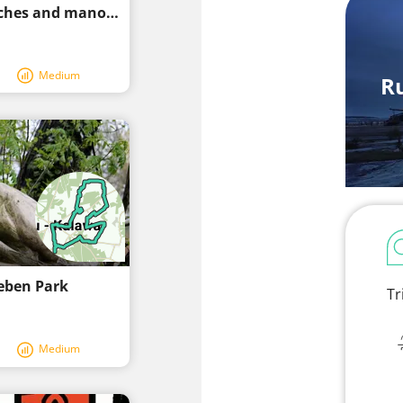
Calau Saga Tour 1 – past field stone churches and manor houses
Medium
Ru
leben Park
Tr
Medium