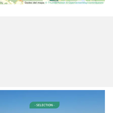
Dades del mapa
© Thunderforest
© OpenStreetMap contributors
- SELECTION -