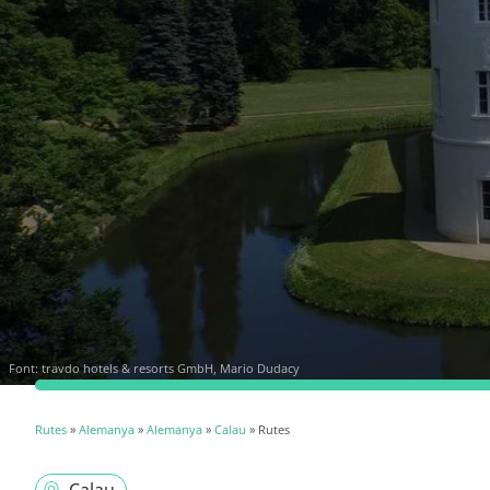
Font:
travdo hotels & resorts GmbH, Mario Dudacy
Rutes
»
Alemanya
»
Alemanya
»
Calau
» Rutes