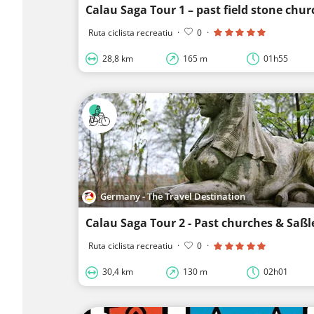
Ruta ciclista recreatiu
·
0
·
28,8 km
165 m
01h55
Germany - The Travel Destination
Calau Saga Tour 2 - Past churches & Saß
Ruta ciclista recreatiu
·
0
·
30,4 km
130 m
02h01