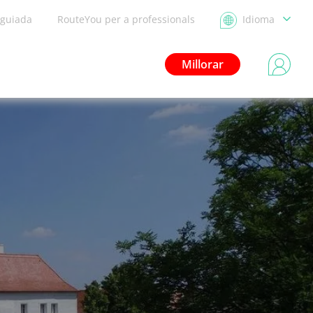
 guiada
RouteYou per a professionals
Idioma
Millorar