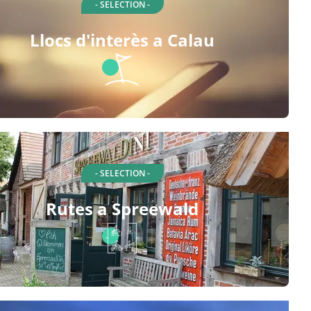
- SELECTION -
Llocs d'interès a Calau
- SELECTION -
Rutes a Spreewald