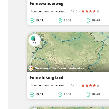
Finnewanderweg
Ruta per caminar recreatiu
·
0
·
89,4 km
1 568 m
20h29
Germany - The Travel Destination
Finne hiking trail
Ruta per caminar recreatiu
·
0
·
89,4 km
1 558 m
20h28