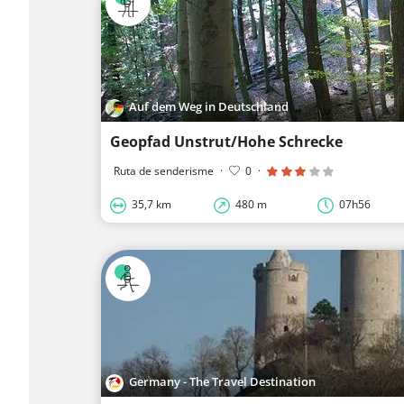
Auf dem Weg in Deutschland
Geopfad Unstrut/Hohe Schrecke
Ruta de senderisme
·
0
·
35,7 km
480 m
07h56
Germany - The Travel Destination