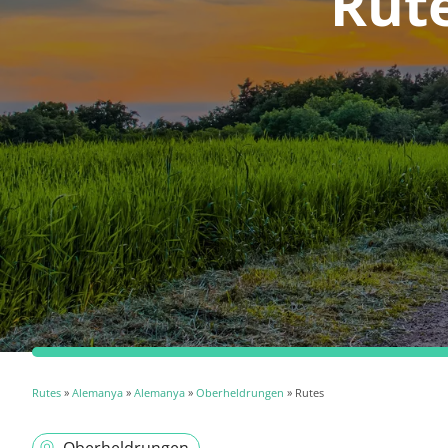
Rut
Rutes
»
Alemanya
»
Alemanya
»
Oberheldrungen
» Rutes