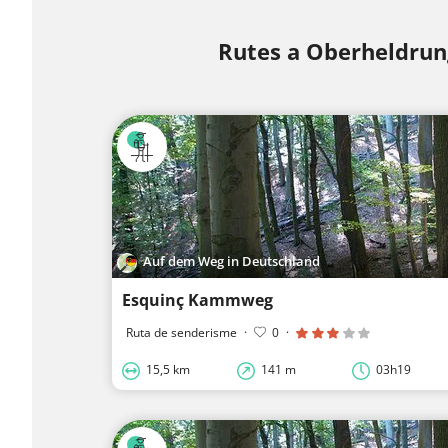
Rutes a Oberheldru
Auf dem Weg in Deutschland
Esquinç Kammweg
Ruta de senderisme
·
0
·
15,5 km
141 m
03h19