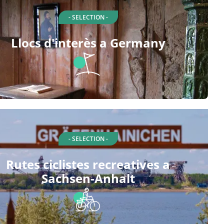
- SELECTION -
Llocs d'interès a Germany
- SELECTION -
Rutes ciclistes recreatives a
Sachsen-Anhalt