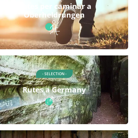
Rutes per caminar a
Oberheldrungen
- SELECTION -
Rutes a Germany