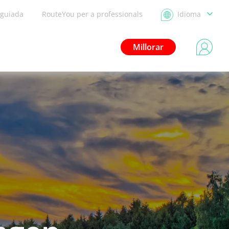
 guiada
RouteYou per a professionals
Idioma
Millorar