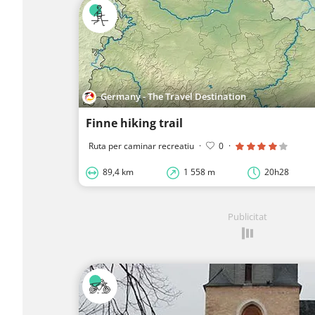
Germany - The Travel Destination
Finne hiking trail
Ruta per caminar recreatiu
·
0
·
89,4 km
1 558 m
20h28
Publicitat