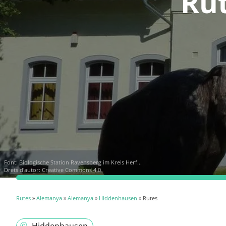
Ru
Font:
Biologische Station Ravensberg im Kreis Herf...
Drets d'autor: Creative Commons 4.0
Rutes
»
Alemanya
»
Alemanya
»
Hiddenhausen
» Rutes