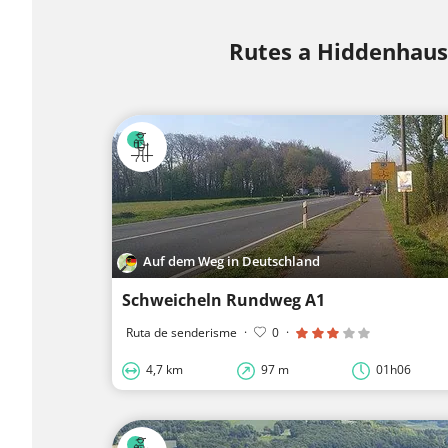
Rutes a Hiddenhau
Auf dem Weg in Deutschland
Schweicheln Rundweg A1
Ruta de senderisme
·
0
·
4,7 km
97 m
01h06