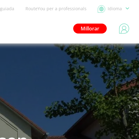
 guiada
RouteYou per a professionals
Idioma
Millorar