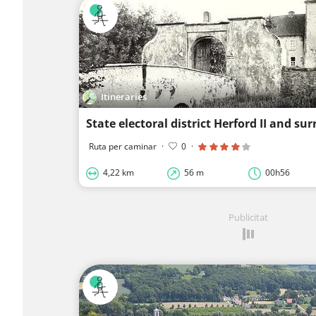
Itineraries
State electoral district Herford II and su
Ruta per caminar
·
0
·
4,22 km
56 m
00h56
Publicitat