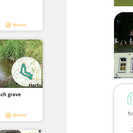
Medium
nch grave
Tr
Medium