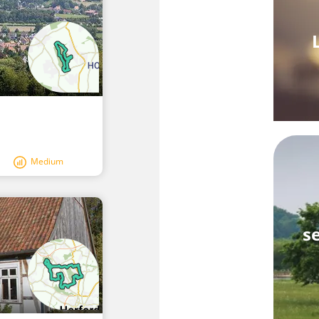
Medium
s