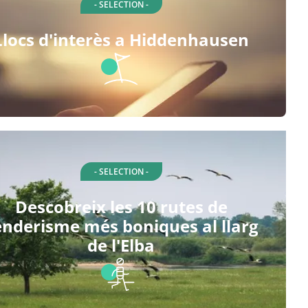
- SELECTION -
Llocs d'interès a Hiddenhausen
- SELECTION -
Descobreix les 10 rutes de
enderisme més boniques al llarg
de l'Elba