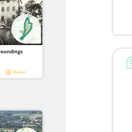
rroundings
Medium