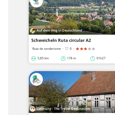
Auf dem Weg in Deutschland
Schweicheln Ruta circular A2
Ruta de senderisme
·
0
·
5,85 km
178 m
01h27
Germany - The Travel Destination