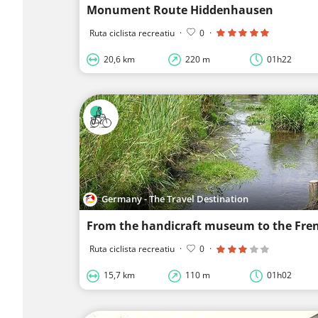
Monument Route Hiddenhausen
Ruta ciclista recreatiu
·
0
·
20,6 km
220 m
01h22
Germany - The Travel Destination
From the handicraft museum to the Fre
Ruta ciclista recreatiu
·
0
·
15,7 km
110 m
01h02