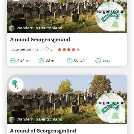
Wandern in Deutschland
A round Georgensgmünd
Ruta per caminar
·
0
·
4,24 km
33 m
00h54
Easy
Wandern in Deutschland
A round of Georgensgmünd