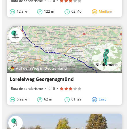
Ruta de senderisme
·
0
·
12,3 km
122 m
02h40
Medium
Auf dem Weg in Deutschland
Loreleiweg Georgensgmünd
Ruta de senderisme
·
0
·
6,92 km
62 m
01h29
Easy