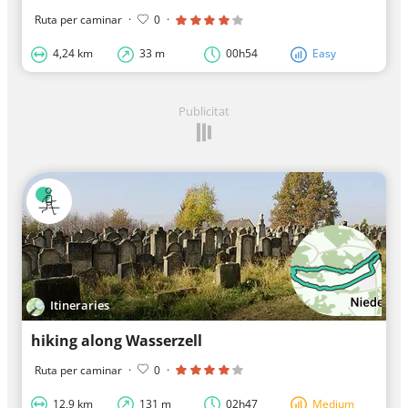
Ruta per caminar
·
0
·
4,24 km
33 m
00h54
Easy
Publicitat
Itineraries
hiking along Wasserzell
Ruta per caminar
·
0
·
12,9 km
131 m
02h47
Medium