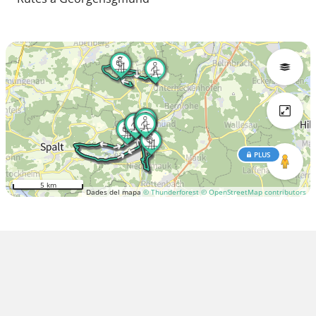
PLUS
5 km
Dades del mapa
© Thunderforest
© OpenStreetMap contributors