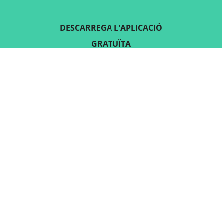
DESCARREGA L'APLICACIÓ
GRATUÏTA
SEGUEIX-NOS