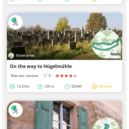
Itineraries
On the way to Hügelmühle
Ruta per caminar
·
0
·
12,4 km
120 m
02h40
Medium