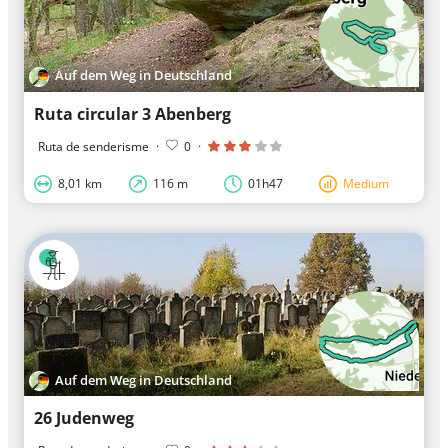
Auf dem Weg in Deutschland
Ruta circular 3 Abenberg
Ruta de senderisme
·
0
·
8,01 km
116 m
01h47
Medium
Auf dem Weg in Deutschland
26 Judenweg