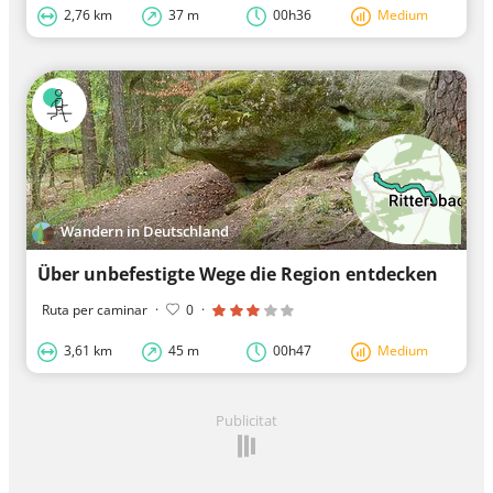
2,76 km
37 m
00h36
Medium
Wandern in Deutschland
Über unbefestigte Wege die Region entdecken
Ruta per caminar
·
0
·
3,61 km
45 m
00h47
Medium
Publicitat