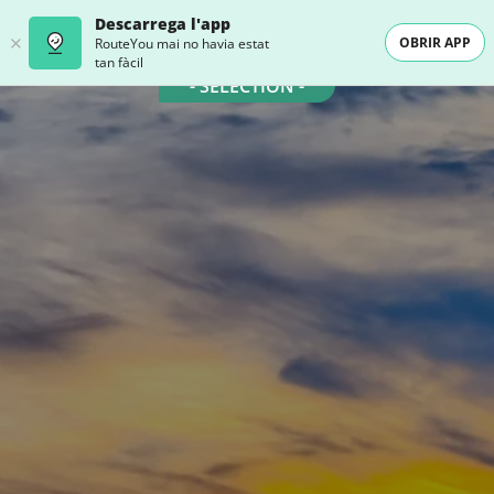
Descarrega l'app
OBRIR APP
RouteYou mai no havia estat
tan fàcil
- SELECTION -