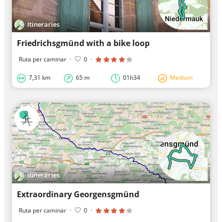
Itineraries
Friedrichsgmünd with a bike loop
Ruta per caminar
·
0
·
7,31 km
65 m
01h34
Medium
Itineraries
Extraordinary Georgensgmünd
Ruta per caminar
·
0
·