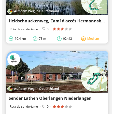
Auf dem Weg in Deutschland
Heidschnuckenweg, Camí d'accés Hermannsburg (Variant de l'etapa 11)
Ruta de senderisme
·
0
·
10,4 km
73 m
02h12
Medium
Auf dem Weg in Deutschland
Sender Lathen Oberlangen Niederlangen
Ruta de senderisme
·
0
·