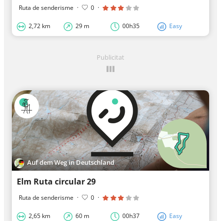
Ruta de senderisme
·
0
·
2,72 km
29 m
00h35
Easy
Publicitat
Auf dem Weg in Deutschland
Elm Ruta circular 29
Ruta de senderisme
·
0
·
2,65 km
60 m
00h37
Easy