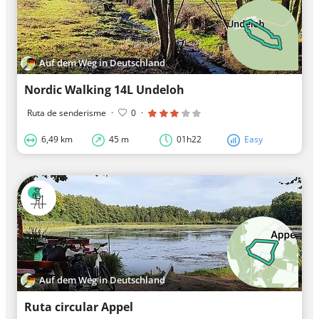
Auf dem Weg in Deutschland
Nordic Walking 14L Undeloh
Ruta de senderisme
·
0
·
6,49 km
45 m
01h22
Easy
Auf dem Weg in Deutschland
Ruta circular Appel