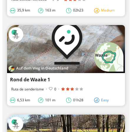
35,9 km
163 m
02h23
Medium
Auf dem Weg in Deutschland
Rond de Waake 1
Ruta de senderisme
·
0
·
6,53 km
101 m
01h28
Easy