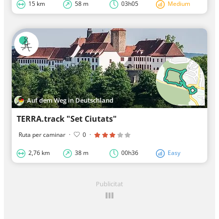
15 km
58 m
03h05
Medium
Auf dem Weg in Deutschland
TERRA.track "Set Ciutats"
Ruta per caminar
·
0
·
2,76 km
38 m
00h36
Easy
Publicitat