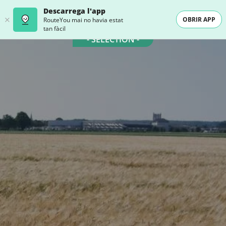
Descarrega l'app
OBRIR APP
RouteYou mai no havia estat
tan fàcil
- SELECTION -