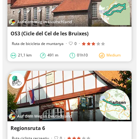
Auf dem Weg in Deutschland
OS3 (Cicle del Cel de les Bruixes)
Ruta de bicicleta de muntanya
·
0
·
21,1 km
491 m
01h10
Medium
Auf dem Weg in Deutschland
Regionsruta 6
Ruta ciclista recreatiu
·
0
·