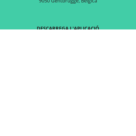
9050 Gentbrugge, Bèlgica
DESCARREGA L'APLICACIÓ
GRATUÏTA
SEGUEIX-NOS