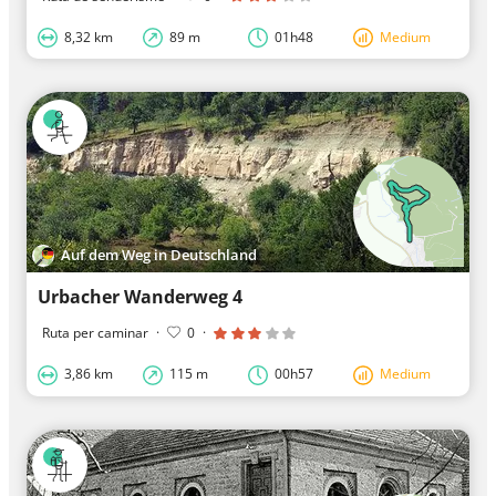
8,32 km
89 m
01h48
Medium
Auf dem Weg in Deutschland
Urbacher Wanderweg 4
Ruta per caminar
·
0
·
3,86 km
115 m
00h57
Medium