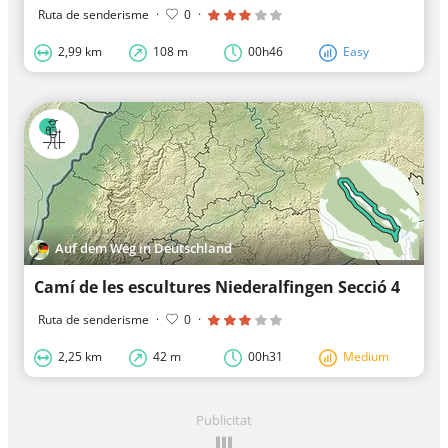
Ruta de senderisme
·
0
·
2,99 km
108 m
00h46
Easy
Auf dem Weg in Deutschland
Camí de les escultures Niederalfingen Secció 4
Ruta de senderisme
·
0
·
2,25 km
42 m
00h31
Medium
Publicitat