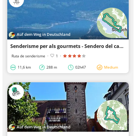
Auf dem Weg in Deutschland
Senderisme per als gourmets - Sendero del caçador
Ruta de senderisme
·
1
·
11,6 km
288 m
02h47
Medium
Auf dem Weg in Deutschland