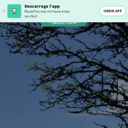
Descarrega l'app
OBRIR APP
RouteYou mai no havia estat
tan fàcil
- SELECTION -