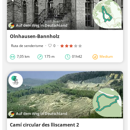
Auf dem Weg in Deutschland
Olnhausen-Bannholz
Ruta de senderisme
·
0
·
7,05 km
175 m
01h42
Medium
Auf dem Weg in Deutschland
Camí circular des lliscament 2