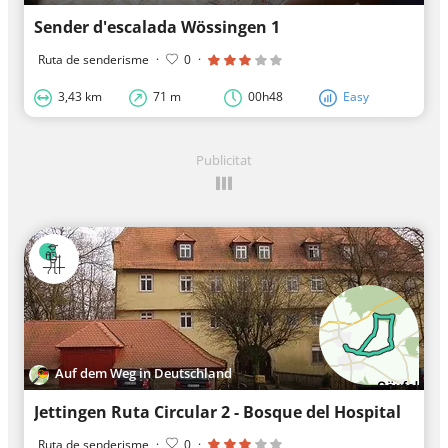
Sender d'escalada Wössingen 1
Ruta de senderisme
·
0
·
3,43 km
71 m
00h48
Easy
Publicitat
Auf dem Weg in Deutschland
Jettingen Ruta Circular 2 - Bosque del Hospital
Ruta de senderisme
·
0
·