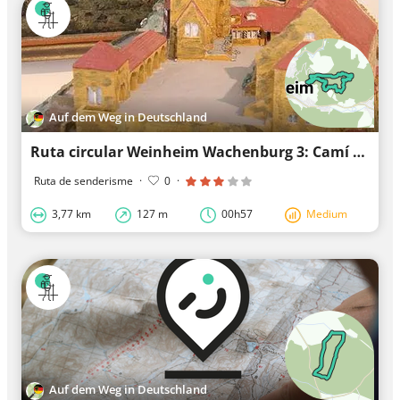
Auf dem Weg in Deutschland
Ruta circular Weinheim Wachenburg 3: Camí de Taubenberg
Ruta de senderisme
·
0
·
3,77 km
127 m
00h57
Medium
Auf dem Weg in Deutschland