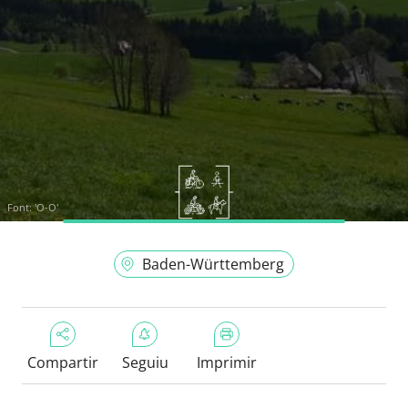
Font:
'O-O'
Baden-Württemberg
Compartir
Seguiu
Imprimir