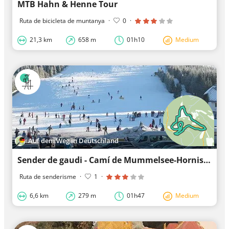
MTB Hahn & Henne Tour
Ruta de bicicleta de muntanya
·
0
·
21,3 km
658 m
01h10
Medium
Auf dem Weg in Deutschland
Sender de gaudi - Camí de Mummelsee-Hornisgrinde
Ruta de senderisme
·
1
·
6,6 km
279 m
01h47
Medium