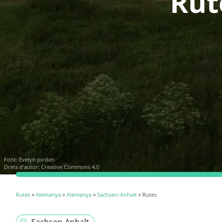
Rut
Font:
Evelyn Jordan
Drets d'autor: Creative Commons 4.0
Rutes
»
Alemanya
»
Alemanya
»
Sachsen-Anhalt
» Rutes