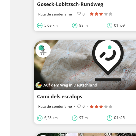
Goseck-Lobitzsch-Rundweg
Ruta de senderisme
·
0
·
5,09 km
88 m
01h09
Auf dem Weg in Deutschland
Cami dels escalops
Ruta de senderisme
·
0
·
6,28 km
97 m
01h25