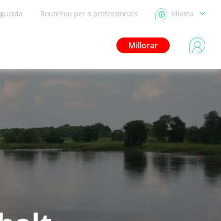
 guiada
RouteYou per a professionals
Idioma
Millorar