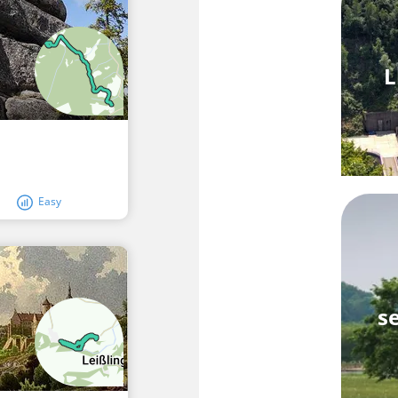
L
Easy
s