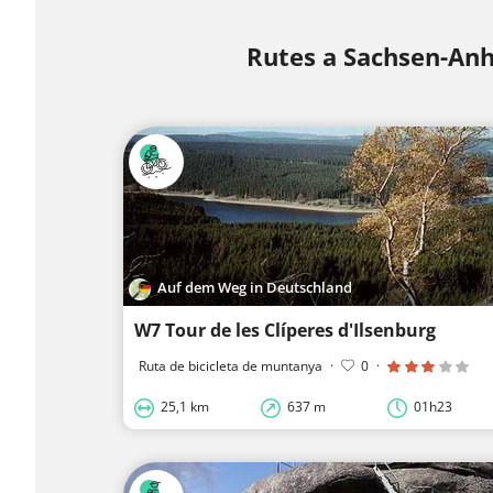
Rutes a Sachsen-Anh
Auf dem Weg in Deutschland
W7 Tour de les Clíperes d'Ilsenburg
Ruta de bicicleta de muntanya
·
0
·
25,1 km
637 m
01h23