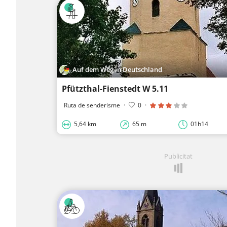
Auf dem Weg in Deutschland
Pfützthal-Fienstedt W 5.11
Ruta de senderisme
·
0
·
5,64 km
65 m
01h14
Publicitat