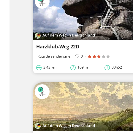
Auf dem Weg in Deutschland
Harzklub-Weg 22D
Ruta de senderisme
·
0
·
3,43 km
109 m
00h52
Auf dem Weg in Deutschland