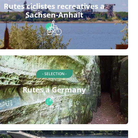
Rutes ciclistes recreatives a
Sachsen-Anhalt
- SELECTION -
Rutes a Germany