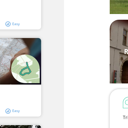
Easy
R
Easy
Tr