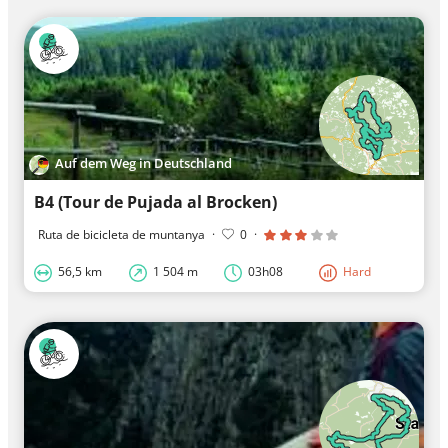
Auf dem Weg in Deutschland
B4 (Tour de Pujada al Brocken)
Ruta de bicicleta de muntanya
·
0
·
56,5 km
1 504 m
03h08
Hard