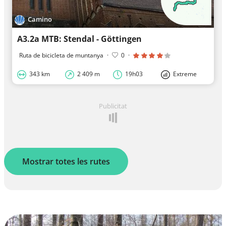
Camino
A3.2a MTB: Stendal - Göttingen
Ruta de bicicleta de muntanya
·
0
·
343 km
2 409 m
19h03
Extreme
Publicitat
Mostrar totes les rutes