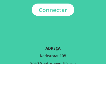
Connectar
ADREÇA
Kerkstraat 108
9050 Gentbrugge, Bèlgica
DESCARREGA L'APLICACIÓ
GRATUÏTA