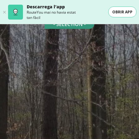
Descarrega l'app
OBRIR APP
RouteYou mai no havia estat
tan fàcil
- SELECTION -