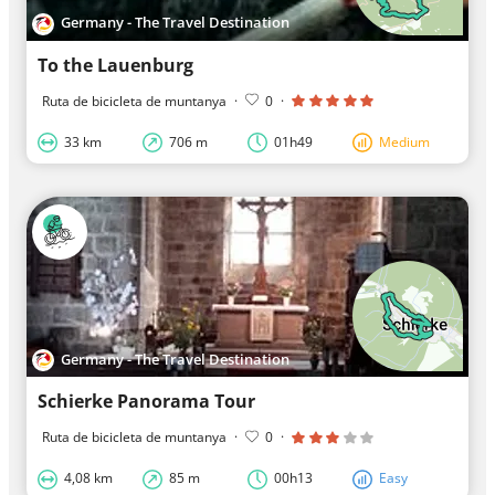
Germany - The Travel Destination
To the Lauenburg
Ruta de bicicleta de muntanya
·
0
·
33 km
706 m
01h49
Medium
Germany - The Travel Destination
Schierke Panorama Tour
Ruta de bicicleta de muntanya
·
0
·
4,08 km
85 m
00h13
Easy