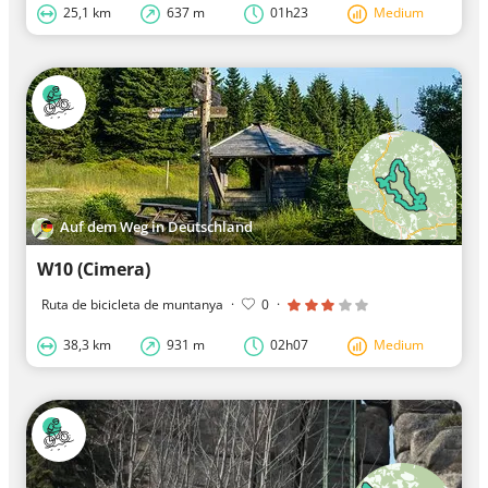
25,1 km
637 m
01h23
Medium
Auf dem Weg in Deutschland
W10 (Cimera)
Ruta de bicicleta de muntanya
·
0
·
38,3 km
931 m
02h07
Medium