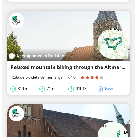
Knooppunten in Duitsland
Relaxed mountain biking through the Altmark
Ruta de bicicleta de muntanya
·
0
·
31 km
71 m
01h43
Easy