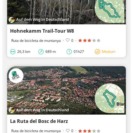
Auf dem Weg in Deutschland
Hohnekamm Trail-Tour W8
Ruta de bicicleta de muntanya
·
0
·
26,3 km
689 m
01h27
Medium
Auf dem Weg in Deutschland
La Ruta del Bosc de Harz
Ruta de bicicleta de muntanya
·
0
·