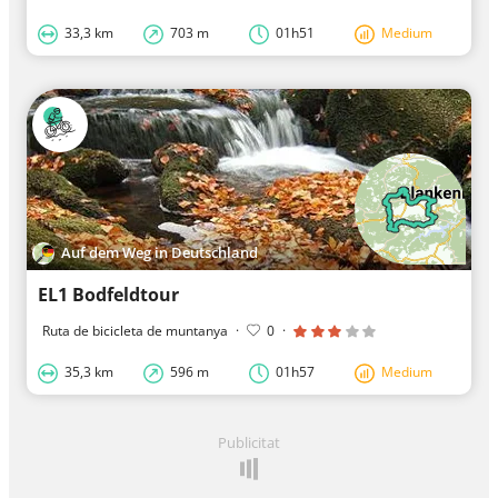
33,3 km
703 m
01h51
Medium
Auf dem Weg in Deutschland
EL1 Bodfeldtour
Ruta de bicicleta de muntanya
·
0
·
35,3 km
596 m
01h57
Medium
Publicitat