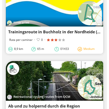
Itineraries
Trainingsroute in Buchholz in der Nordheide (mit unbefestigten Wege)
Ruta per caminar
·
0
·
8,9 km
65 m
01h53
Medium
Recreational cycling routes from OCM
Ab und zu holpernd durch die Region