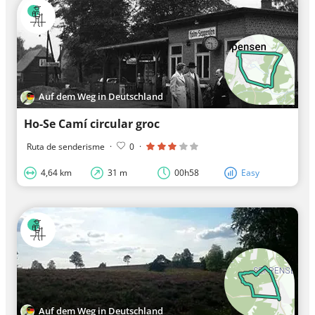
Auf dem Weg in Deutschland
Ho-Se Camí circular groc
Ruta de senderisme
·
0
·
4,64 km
31 m
00h58
Easy
Auf dem Weg in Deutschland