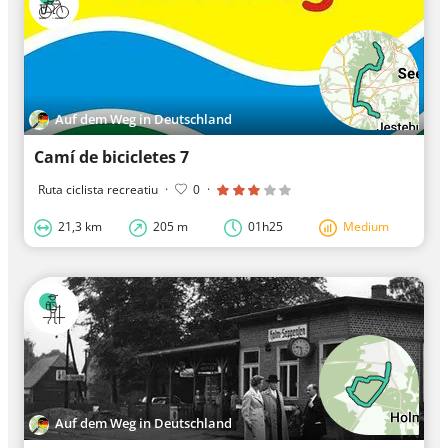
Auf dem Weg in Deutschland
Camí de bicicletes 7
Ruta ciclista recreatiu
·
0
·
21,3 km
205 m
01h25
Medium
Auf dem Weg in Deutschland