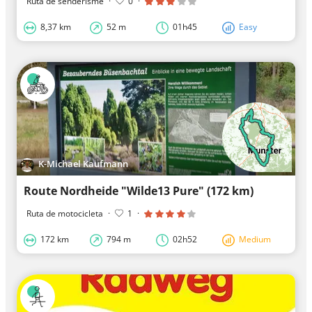
Ruta de senderisme
·
0
·
8,37 km
52 m
01h45
Easy
K-Michael Kaufmann
Route Nordheide "Wilde13 Pure" (172 km)
Ruta de motocicleta
·
1
·
172 km
794 m
02h52
Medium