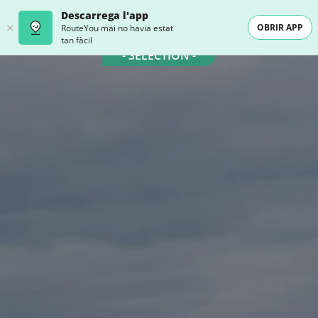
Descarrega l'app
OBRIR APP
RouteYou mai no havia estat
tan fàcil
- SELECTION -