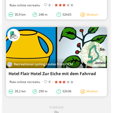
Ruta ciclista recreatiu
·
0
·
30,9 km
248 m
02h03
Medium
Recreational cycling routes from OCM
Hotel Flair Hotel Zur Eiche mit dem Fahrrad
Ruta ciclista recreatiu
·
0
·
39,2 km
290 m
02h36
Medium
Publicitat