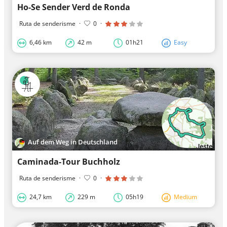
Ho-Se Sender Verd de Ronda
Ruta de senderisme
·
0
·
6,46 km
42 m
01h21
Easy
Auf dem Weg in Deutschland
Caminada-Tour Buchholz
Ruta de senderisme
·
0
·
24,7 km
229 m
05h19
Medium