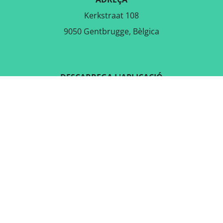
Kerkstraat 108
9050 Gentbrugge, Bèlgica
DESCARREGA L'APLICACIÓ
GRATUÏTA
SEGUEIX-NOS