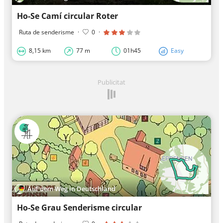
Ho-Se Camí circular Roter
Ruta de senderisme
·
0
·
8,15 km
77 m
01h45
Easy
Publicitat
Auf dem Weg in Deutschland
Ho-Se Grau Senderisme circular