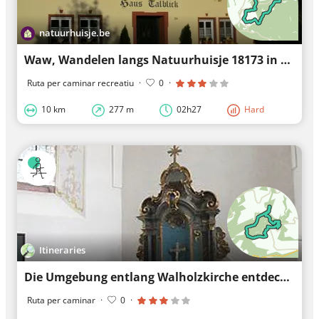
natuurhuisje.be
Waw, Wandelen langs Natuurhuisje 18173 in Morbach
Ruta per caminar recreatiu
·
0
·
10 km
277 m
02h27
Hard
Itineraries
Die Umgebung entlang Walholzkirche entdecken
Ruta per caminar
·
0
·