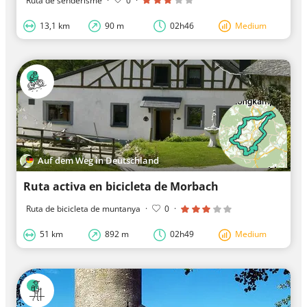
Ruta de senderisme
·
0
·
13,1 km
90 m
02h46
Medium
Auf dem Weg in Deutschland
Ruta activa en bicicleta de Morbach
Ruta de bicicleta de muntanya
·
0
·
51 km
892 m
02h49
Medium