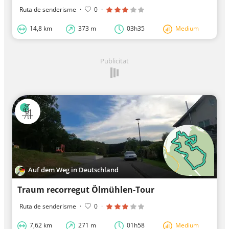
Ruta de senderisme
·
0
·
14,8 km
373 m
03h35
Medium
Publicitat
Auf dem Weg in Deutschland
Traum recorregut Ölmühlen-Tour
Ruta de senderisme
·
0
·
7,62 km
271 m
01h58
Medium