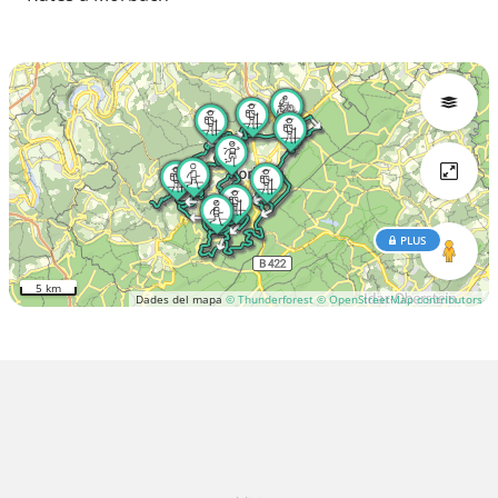
PLUS
5 km
Dades del mapa
© Thunderforest
© OpenStreetMap contributors