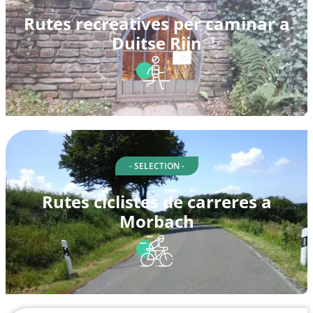
Rutes recreatives per caminar a
Duitse Rijn
- SELECTION -
Rutes ciclistes de carreres a
Morbach