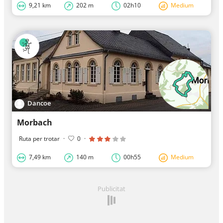
9,21 km
202 m
02h10
Medium
Dancoe
Morbach
Ruta per trotar
·
0
·
7,49 km
140 m
00h55
Medium
Publicitat