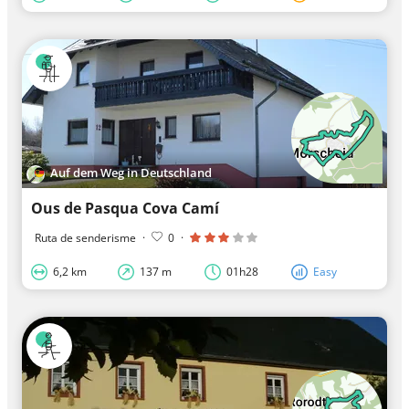
Auf dem Weg in Deutschland
Ous de Pasqua Cova Camí
Ruta de senderisme
·
0
·
6,2 km
137 m
01h28
Easy