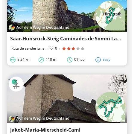
Auf dem Weg in Deutschland
Saar-Hunsrück-Steig Caminades de Somni LandZeitTour
Ruta de senderisme
·
0
·
8,24 km
118 m
01h50
Easy
Auf dem Weg in Deutschland
Jakob-Maria-Mierscheid-Camí