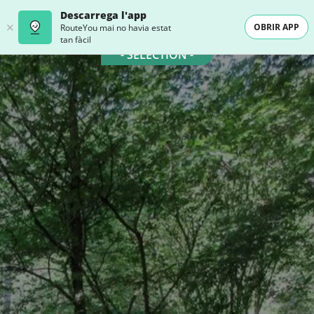
Descarrega l'app
OBRIR APP
RouteYou mai no havia estat
tan fàcil
- SELECTION -