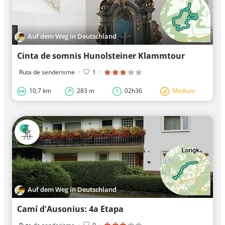
Auf dem Weg in Deutschland
Cinta de somnis Hunolsteiner Klammtour
Ruta de senderisme
·
1
·
10,7 km
283 m
02h36
Medium
Auf dem Weg in Deutschland
Camí d'Ausonius: 4a Etapa