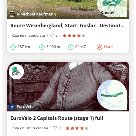
K-Michael Kaufmann
Route Weserbergland, Start: Goslar - Destination: Langelsheim
Ruta de motocicleta
·
2
·
287 km
3 960 m
04h47
Hard
EuroVelo
EuroVelo 2 Capitals Route (stage 1) full
Ruta ciclista recreatiu
·
0
·