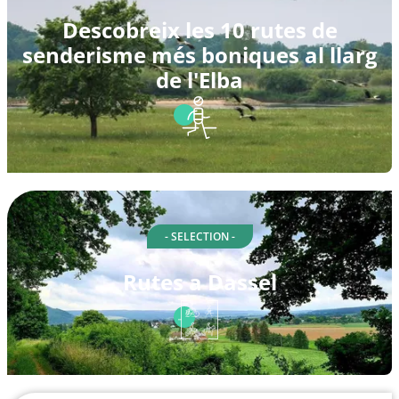
Descobreix les 10 rutes de
senderisme més boniques al llarg
de l'Elba
- SELECTION -
Rutes a Dassel