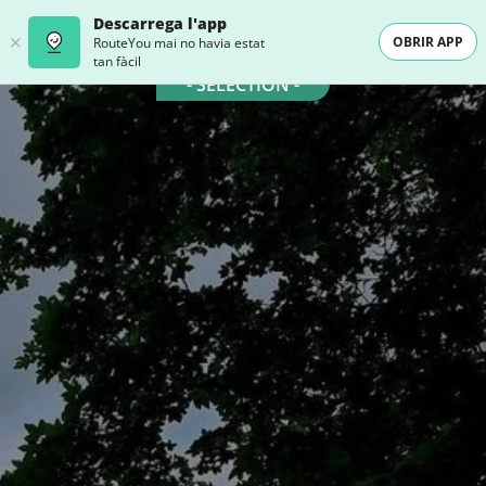
Descarrega l'app
OBRIR APP
RouteYou mai no havia estat
tan fàcil
- SELECTION -