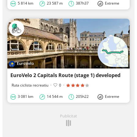
5 814 km
23 587 m
387h37
Extreme
EuroVelo
EuroVelo 2 Capitals Route (stage 1) developed
Ruta ciclista recreatiu
·
0
·
3 081 km
14 544 m
205h22
Extreme
Publicitat