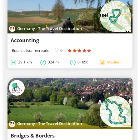
Germany - The Travel Destination
Accounting
Ruta ciclista recreatiu
·
0
·
29,1 km
324 m
01h56
Medium
Germany - The Travel Destination
Bridges & Borders