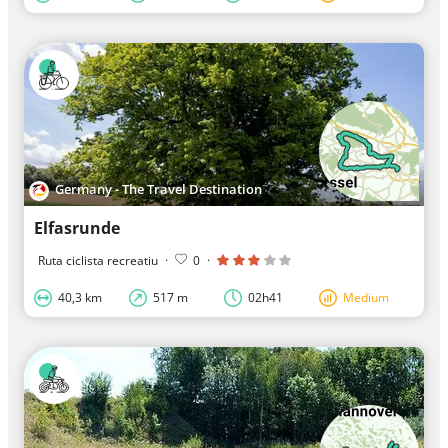
Germany - The Travel Destination
Elfasrunde
Ruta ciclista recreatiu
·
0
·
40,3 km
517 m
02h41
Medium