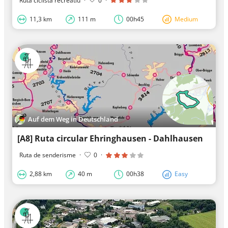
Ruta ciclista recreatiu
·
0
·
11,3 km
111 m
00h45
Medium
Auf dem Weg in Deutschland
[A8] Ruta circular Ehringhausen - Dahlhausen
Ruta de senderisme
·
0
·
2,88 km
40 m
00h38
Easy