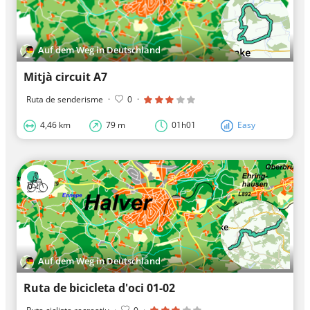
Auf dem Weg in Deutschland
Mitjà circuit A7
Ruta de senderisme
·
0
·
4,46 km
79 m
01h01
Easy
Auf dem Weg in Deutschland
Ruta de bicicleta d'oci 01-02