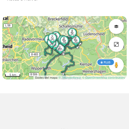
PLUS
5 km
Dades del mapa
© Thunderforest
© OpenStreetMap contributors