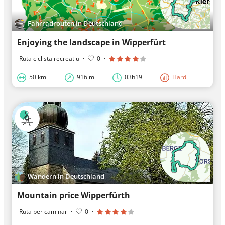
Fahrradrouten in Deutschland
Enjoying the landscape in Wipperfürt
Ruta ciclista recreatiu
·
0
·
50 km
916 m
03h19
Hard
Wandern in Deutschland
Mountain price Wipperfürth
Ruta per caminar
·
0
·