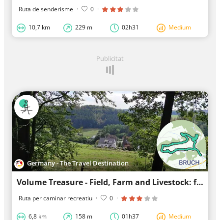
Ruta de senderisme
·
0
·
10,7 km
229 m
02h31
Medium
Publicitat
Germany - The Travel Destination
Volume Treasure - Field, Farm and Livestock: from the "simple country life"
Ruta per caminar recreatiu
·
0
·
6,8 km
158 m
01h37
Medium