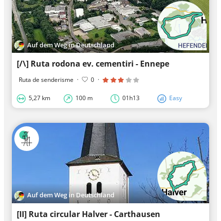
Auf dem Weg in Deutschland
[/\] Ruta rodona ev. cementiri - Ennepe
Ruta de senderisme
·
0
·
5,27 km
100 m
01h13
Easy
Auf dem Weg in Deutschland
[II] Ruta circular Halver - Carthausen