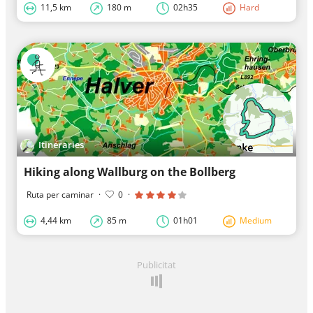
11,5 km
180 m
02h35
Hard
Itineraries
Hiking along Wallburg on the Bollberg
Ruta per caminar
·
0
·
4,44 km
85 m
01h01
Medium
Publicitat