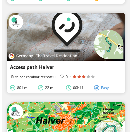
Germany - The Travel Destination
Access path Halver
Ruta per caminar recreatiu
·
0
·
801 m
22 m
00h11
Easy