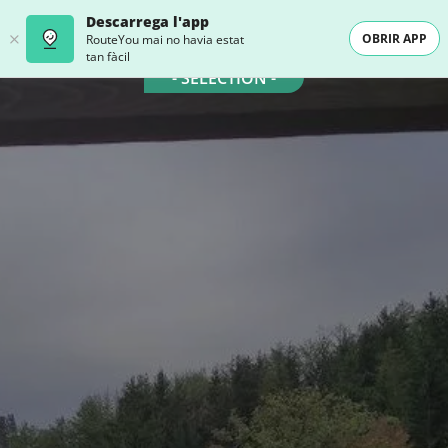
Descarrega l'app
OBRIR APP
RouteYou mai no havia estat
tan fàcil
- SELECTION -