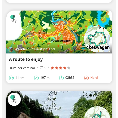
Wandern in Deutschland
A route to enjoy
Ruta per caminar
·
0
·
11 km
197 m
02h31
Hard