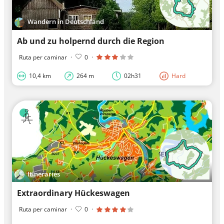
Wandern in Deutschland
Ab und zu holpernd durch die Region
Ruta per caminar
·
0
·
10,4 km
264 m
02h31
Hard
Itineraries
Extraordinary Hückeswagen
Ruta per caminar
·
0
·