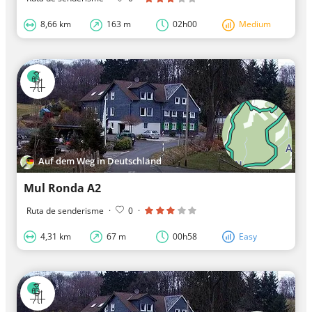
8,66 km
163 m
02h00
Medium
Auf dem Weg in Deutschland
Mul Ronda A2
Ruta de senderisme
·
0
·
4,31 km
67 m
00h58
Easy