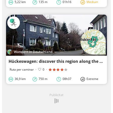
5,22 km
135 m
01h16
Medium
Wandern in Deutschland
Hückeswagen: discover this region along the most beautiful paths
Ruta per caminar
·
0
·
36,9 km
750 m
08h37
Extreme
Publicitat