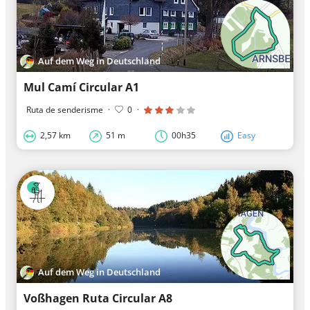
Auf dem Weg in Deutschland
Mul Camí Circular A1
Ruta de senderisme
·
0
·
2,57 km
51 m
00h35
Easy
Auf dem Weg in Deutschland
Voßhagen Ruta Circular A8