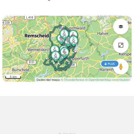
PLUS
5 km
Dades del mapa
© Thunderforest
© OpenStreetMap contributors