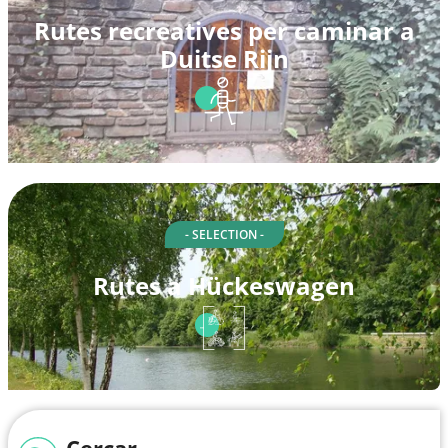
Rutes recreatives per caminar a
Duitse Rijn
- SELECTION -
Rutes a Hückeswagen
Cercar