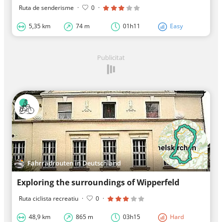
Ruta de senderisme
·
0
·
5,35 km
74 m
01h11
Easy
Publicitat
Fahrradrouten in Deutschland
Exploring the surroundings of Wipperfeld
Ruta ciclista recreatiu
·
0
·
48,9 km
865 m
03h15
Hard