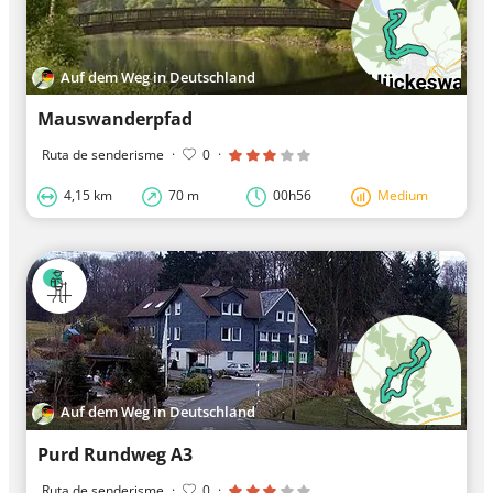
Auf dem Weg in Deutschland
Mauswanderpfad
Ruta de senderisme
·
0
·
4,15 km
70 m
00h56
Medium
Auf dem Weg in Deutschland
Purd Rundweg A3
Ruta de senderisme
·
0
·