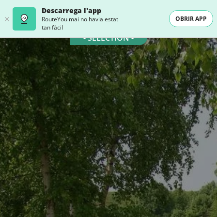
Descarrega l'app
OBRIR APP
RouteYou mai no havia estat
tan fàcil
- SELECTION -