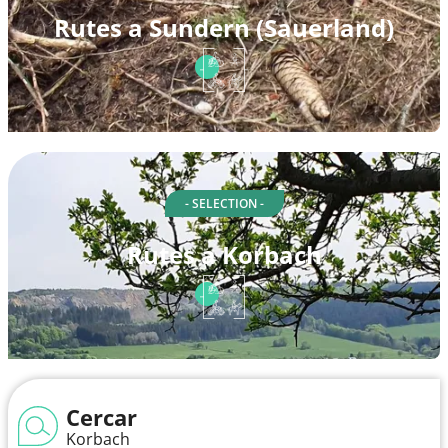
Rutes a Sundern (Sauerland)
- SELECTION -
Rutes a Korbach
Cercar
Korbach