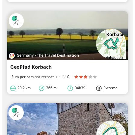
Germany - The Travel Destination
GeoPfad Korbach
Ruta per caminar recreatiu
·
0
·
20,2 km
366 m
04h39
Extreme