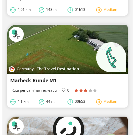
4,91 km
148 m
01h13
Medium
Germany - The Travel Destination
Marbeck-Runde M1
Ruta per caminar recreatiu
·
0
·
4,1 km
44 m
00h53
Medium