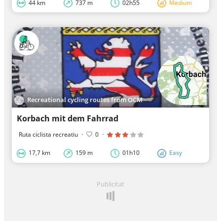
44 km
737 m
02h55
Medium
Recreational cycling routes from OCM
Korbach mit dem Fahrrad
Ruta ciclista recreatiu
·
0
·
17,7 km
159 m
01h10
Easy
Publicitat