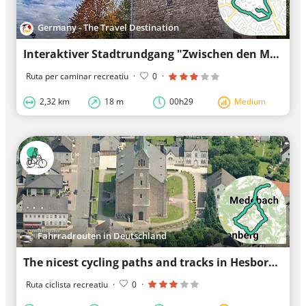
Germany - The Travel Destination
Interaktiver Stadtrundgang "Zwischen den Mauern"
Ruta per caminar recreatiu
·
0
·
2,32 km
18 m
00h29
Medium
Fahrradrouten in Deutschland
The nicest cycling paths and tracks in Hesborn
Ruta ciclista recreatiu
·
0
·