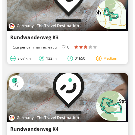
Germany - The Travel Destination
Rundwanderweg K3
Ruta per caminar recreatiu
·
0
·
8,07 km
132 m
01h50
Medium
Germany - The Travel Destination
Rundwanderweg K4