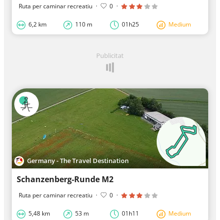
Ruta per caminar recreatiu
·
0
·
6,2 km
110 m
01h25
Medium
Publicitat
Germany - The Travel Destination
Schanzenberg-Runde M2
Ruta per caminar recreatiu
·
0
·
5,48 km
53 m
01h11
Medium