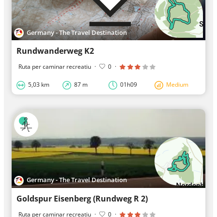
Germany - The Travel Destination
Rundwanderweg K2
Ruta per caminar recreatiu
·
0
·
5,03 km
87 m
01h09
Medium
Germany - The Travel Destination
Goldspur Eisenberg (Rundweg R 2)
Ruta per caminar recreatiu
·
0
·