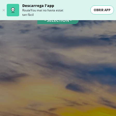
Descarrega l'app
OBRIR APP
RouteYou mai no havia estat
tan fàcil
- SELECTION -