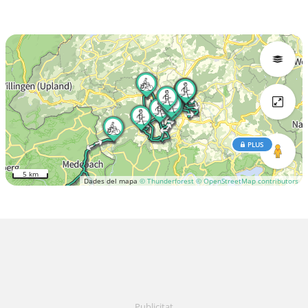
PLUS
5 km
Dades del mapa
© Thunderforest
© OpenStreetMap contributors
Publicitat