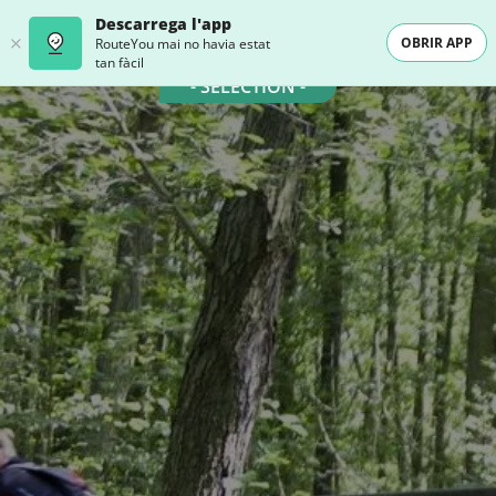
Descarrega l'app
OBRIR APP
RouteYou mai no havia estat
tan fàcil
- SELECTION -