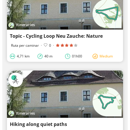
Itineraries
Topic - Cycling Loop Neu Zauche: Nature
Ruta per caminar
·
0
·
4,71 km
40 m
01h00
Medium
Itineraries
Hiking along quiet paths