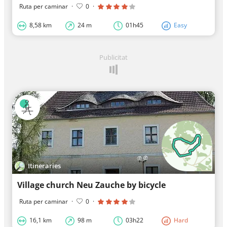
Ruta per caminar
·
0
·
8,58 km
24 m
01h45
Easy
Publicitat
Itineraries
Village church Neu Zauche by bicycle
Ruta per caminar
·
0
·
16,1 km
98 m
03h22
Hard