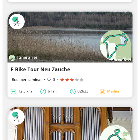
Itineraries
E-Bike-Tour Neu Zauche
Ruta per caminar
·
0
·
12,3 km
61 m
02h33
Medium