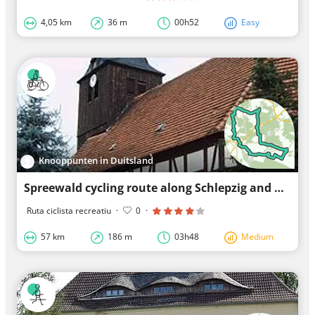
4,05 km
36 m
00h52
Easy
Knooppunten in Duitsland
Spreewald cycling route along Schlepzig and nature
Ruta ciclista recreatiu
·
0
·
57 km
186 m
03h48
Medium