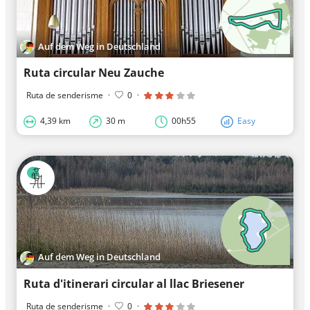
Auf dem Weg in Deutschland
Ruta circular Neu Zauche
Ruta de senderisme
·
0
·
4,39 km
30 m
00h55
Easy
Auf dem Weg in Deutschland
Ruta d'itinerari circular al llac Briesener
Ruta de senderisme
·
0
·