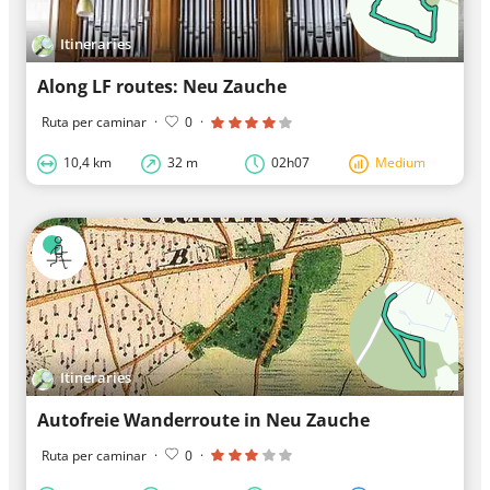
Itineraries
Along LF routes: Neu Zauche
Ruta per caminar
·
0
·
10,4 km
32 m
02h07
Medium
Itineraries
Autofreie Wanderroute in Neu Zauche
Ruta per caminar
·
0
·