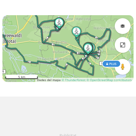
PLUS
5 km
Dades del mapa
© Thunderforest
© OpenStreetMap contributors
Publicitat