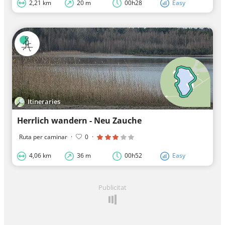
2,21 km
20 m
00h28
Easy
Itineraries
Herrlich wandern - Neu Zauche
Ruta per caminar
·
0
·
4,06 km
36 m
00h52
Easy
Publicitat