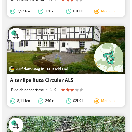
Ruta de senderisme
·
1
·
3,97 km
130 m
01h00
Medium
Auf dem Weg in Deutschland
Altenilpe Ruta Circular AL5
Ruta de senderisme
·
0
·
8,11 km
246 m
02h01
Medium