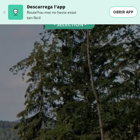
Descarrega l'app
OBRIR APP
RouteYou mai no havia estat
tan fàcil
- SELECTION -