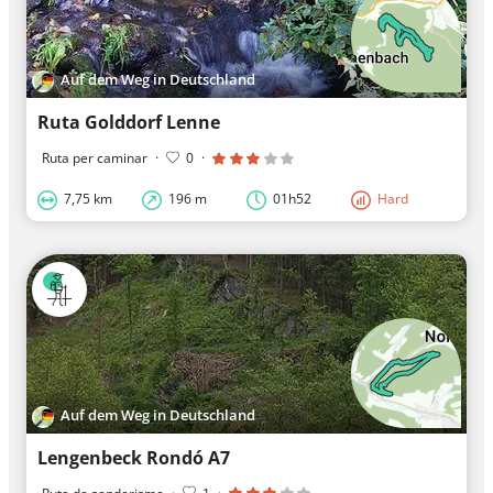
Auf dem Weg in Deutschland
Ruta Golddorf Lenne
Ruta per caminar
·
0
·
7,75 km
196 m
01h52
Hard
Auf dem Weg in Deutschland
Lengenbeck Rondó A7