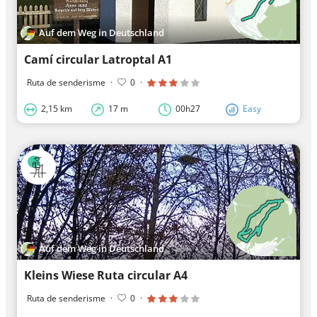
Auf dem Weg in Deutschland
Camí circular Latroptal A1
Ruta de senderisme
·
0
·
2,15 km
17 m
00h27
Easy
Auf dem Weg in Deutschland
Kleins Wiese Ruta circular A4
Ruta de senderisme
·
0
·