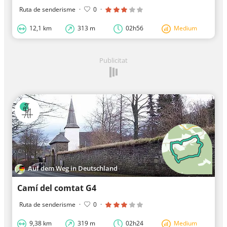
Ruta de senderisme
·
0
·
12,1 km
313 m
02h56
Medium
Publicitat
Auf dem Weg in Deutschland
Camí del comtat G4
Ruta de senderisme
·
0
·
9,38 km
319 m
02h24
Medium