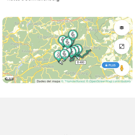
PLUS
5 km
Dades del mapa
© Thunderforest
© OpenStreetMap contributors