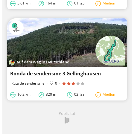
5,61 km
164 m
01h23
Medium
Auf dem Weg in Deutschland
Ronda de senderisme 3 Gellinghausen
Ruta de senderisme
·
0
·
10,2 km
320 m
02h33
Medium
Publicitat