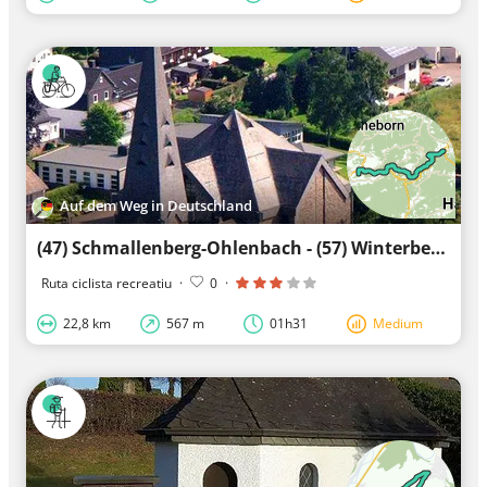
Auf dem Weg in Deutschland
(47) Schmallenberg-Ohlenbach - (57) Winterberg
Ruta ciclista recreatiu
·
0
·
22,8 km
567 m
01h31
Medium