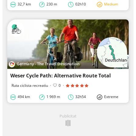
32,7 km
230 m
02h10
Medium
Germany - The Travel Destination
Weser Cycle Path: Alternative Route Total
Ruta ciclista recreatiu
·
0
·
494 km
1 969 m
32h54
Extreme
Publicitat