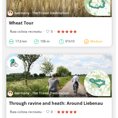
Germany - The Travel Destination
Wheat Tour
Ruta ciclista recreatiu
·
0
·
17,6 km
106 m
01h10
Medium
Germany - The Travel Destination
Through ravine and heath: Around Liebenau
Ruta ciclista recreatiu
·
0
·