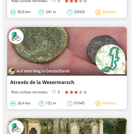
Ruta ciclista recreatiu
·
0
·
30,9 km
241 m
02h03
Medium
Auf dem Weg in Deutschland
Através de la Wesermarsch
Ruta ciclista recreatiu
·
0
·
26,4 km
152 m
01h45
Medium