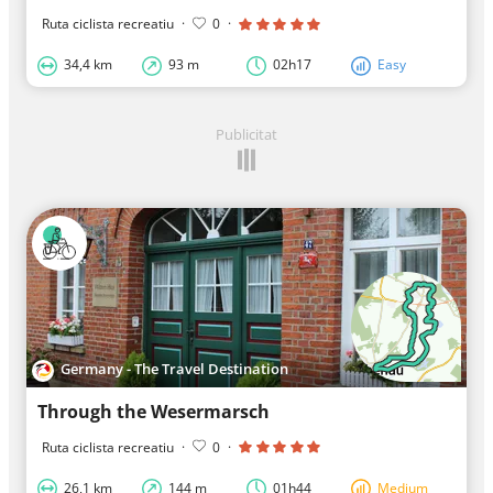
Ruta ciclista recreatiu
·
0
·
34,4 km
93 m
02h17
Easy
Publicitat
Germany - The Travel Destination
Through the Wesermarsch
Ruta ciclista recreatiu
·
0
·
26,1 km
144 m
01h44
Medium