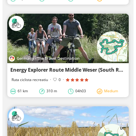
Germany - The Travel Destination
Energy Explorer Route Middle Weser (South Route)
Ruta ciclista recreatiu
·
0
·
61 km
310 m
04h03
Medium