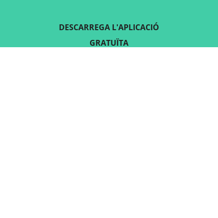
DESCARREGA L'APLICACIÓ
GRATUÏTA
SEGUEIX-NOS