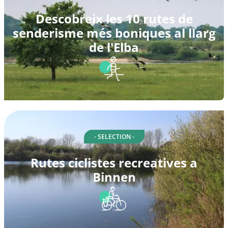
Descobreix les 10 rutes de
senderisme més boniques al llarg
de l'Elba
- SELECTION -
Rutes ciclistes recreatives a
Binnen