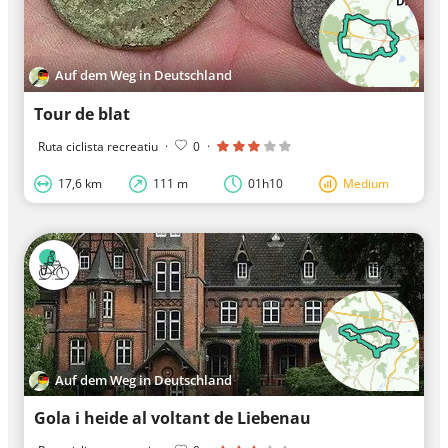
Auf dem Weg in Deutschland
Tour de blat
Ruta ciclista recreatiu
·
0
·
17,6 km
111 m
01h10
Medium
Auf dem Weg in Deutschland
Gola i heide al voltant de Liebenau