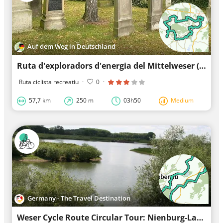
Auf dem Weg in Deutschland
Ruta d'exploradors d'energia del Mittelweser (Ruta del sud)
Ruta ciclista recreatiu
·
0
·
57,7 km
250 m
03h50
Medium
Germany - The Travel Destination
Weser Cycle Route Circular Tour: Nienburg-Landesbergen