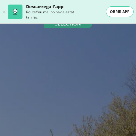
Descarrega l'app
OBRIR APP
RouteYou mai no havia estat
tan fàcil
- SELECTION -