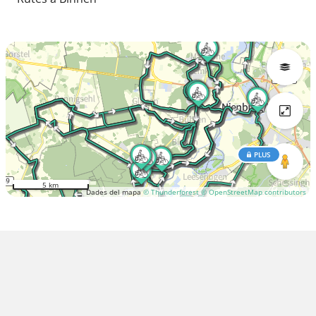
PLUS
5 km
Dades del mapa
© Thunderforest
© OpenStreetMap contributors