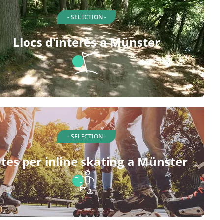
- SELECTION -
Llocs d'interès a Münster
- SELECTION -
tes per inline skating a Münster