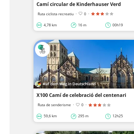
Camí circular de Kinderhauser Verd
Ruta ciclista recreatiu
·
0
·
4,78 km
16 m
00h19
Auf dem Weg in Deutschland
X100 Camí de celebració del centenari
Ruta de senderisme
·
0
·
59,6 km
295 m
12h25