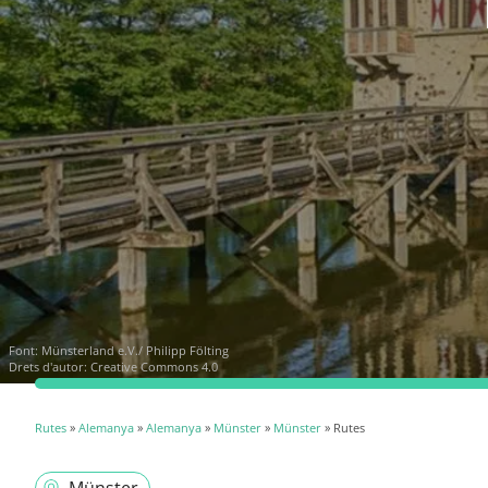
Font:
Münsterland e.V./ Philipp Fölting
Drets d'autor: Creative Commons 4.0
Rutes
»
Alemanya
»
Alemanya
»
Münster
»
Münster
» Rutes