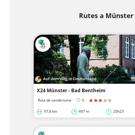
Rutes a Münster
Auf dem Weg in Deutschland
X24 Münster - Bad Bentheim
Ruta de senderisme
·
0
·
97,8 km
497 m
20h23