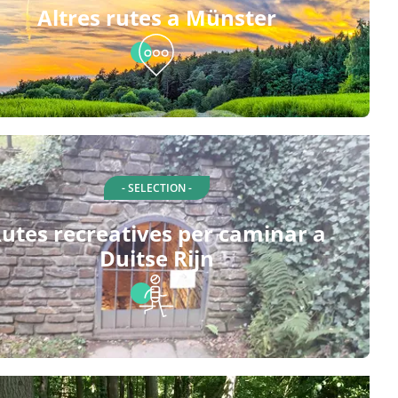
Altres rutes a Münster
- SELECTION -
utes recreatives per caminar a
Duitse Rijn