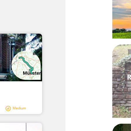
R
Medium