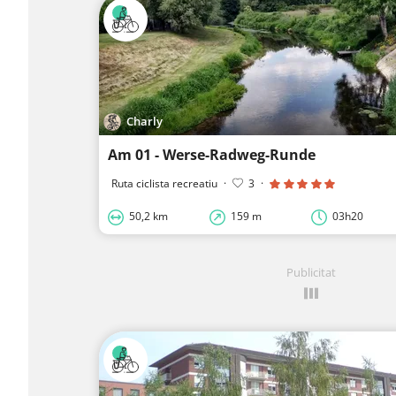
Charly
Am 01 - Werse-Radweg-Runde
Ruta ciclista recreatiu
·
3
·
50,2 km
159 m
03h20
Publicitat