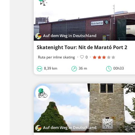
Auf dem Weg in Deutschland
Skatenight Tour: Nit de Marató Port 2
Ruta per inline skating
·
0
·
8,39 km
36 m
00h33
Auf dem Weg in Deutschland