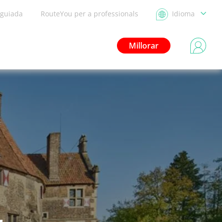
 guiada
RouteYou per a professionals
Idioma
Millorar