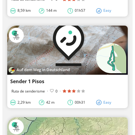
8,59 km
144 m
01h57
Easy
Auf dem Weg in Deutschland
Sender 1 Pisos
Ruta de senderisme
·
0
·
2,29 km
42 m
00h31
Easy