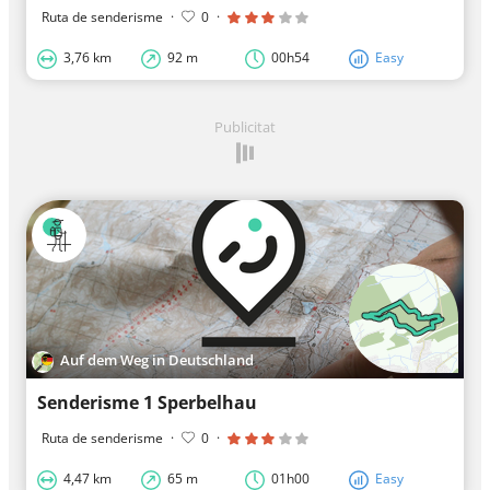
Ruta de senderisme
·
0
·
3,76 km
92 m
00h54
Easy
Publicitat
Auf dem Weg in Deutschland
Senderisme 1 Sperbelhau
Ruta de senderisme
·
0
·
4,47 km
65 m
01h00
Easy