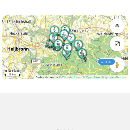
PLUS
5 km
Dades del mapa
© Thunderforest
© OpenStreetMap contributors