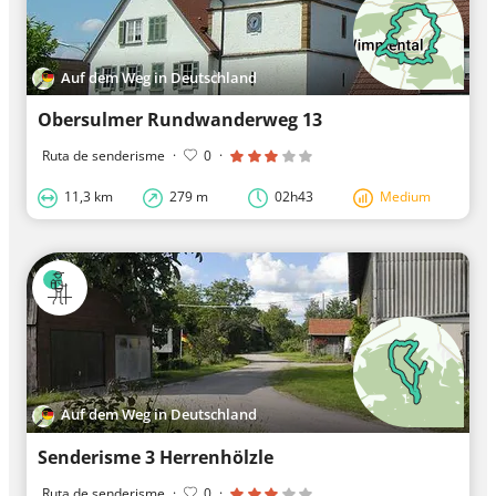
Auf dem Weg in Deutschland
Obersulmer Rundwanderweg 13
Ruta de senderisme
·
0
·
11,3 km
279 m
02h43
Medium
Auf dem Weg in Deutschland
Senderisme 3 Herrenhölzle
Ruta de senderisme
·
0
·