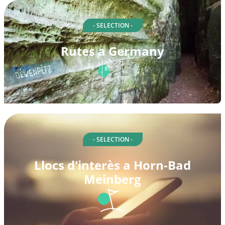
- SELECTION -
Rutes a Germany
- SELECTION -
Llocs d'interès a Horn-Bad
Meinberg