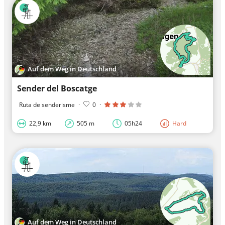
Auf dem Weg in Deutschland
Sender del Boscatge
Ruta de senderisme
·
0
·
22,9 km
505 m
05h24
Hard
Auf dem Weg in Deutschland