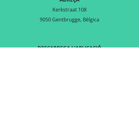
Kerkstraat 108
9050 Gentbrugge, Bèlgica
DESCARREGA L'APLICACIÓ
GRATUÏTA
SEGUEIX-NOS