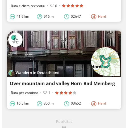
Ruta ciclista recreatiu
·
0
·
41,9 km
916 m
02h47
Hard
Wandern in Deutschland
Over mountain and valley Horn-Bad Meinberg
Ruta per caminar
·
1
·
16,5 km
350 m
03h52
Hard
Publicitat