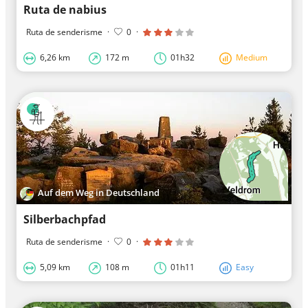
Ruta de nabius
Ruta de senderisme
·
0
·
6,26 km
172 m
01h32
Medium
Auf dem Weg in Deutschland
Silberbachpfad
Ruta de senderisme
·
0
·
5,09 km
108 m
01h11
Easy