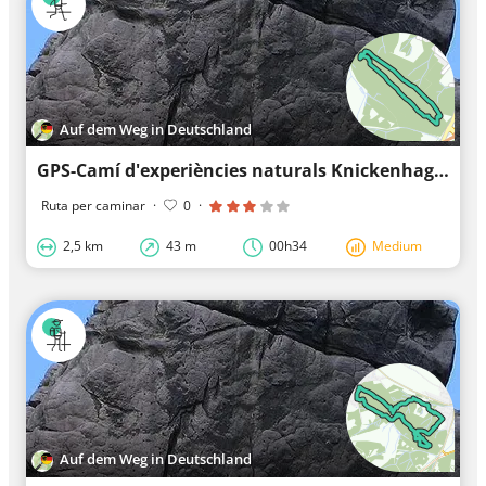
Auf dem Weg in Deutschland
GPS-Camí d'experiències naturals Knickenhagen-Route [Externsteine]
Ruta per caminar
·
0
·
2,5 km
43 m
00h34
Medium
Auf dem Weg in Deutschland