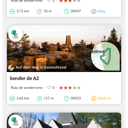
Ruta de senderisme
·
0
·
3,72 km
33 m
00h47
Easy
Auf dem Weg in Deutschland
Sender de A2
Ruta de senderisme
·
0
·
3,42 km
127 m
00h53
Medium