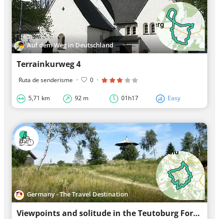
Auf dem Weg in Deutschland
Terrainkurweg 4
Ruta de senderisme
·
0
·
5,71 km
92 m
01h17
Easy
Germany - The Travel Destination
Viewpoints and solitude in the Teutoburg Forest