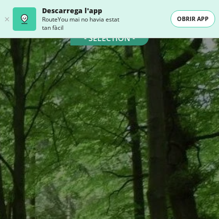
Descarrega l'app
OBRIR APP
RouteYou mai no havia estat
tan fàcil
- SELECTION -