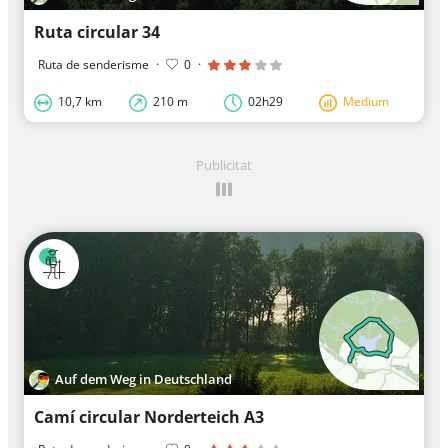
Ruta circular 34
Ruta de senderisme
·
0
·
10,7 km
210 m
02h29
Medium
Publicitat
Auf dem Weg in Deutschland
Camí circular Norderteich A3