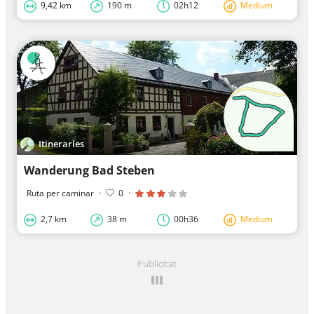
9,42 km
190 m
02h12
Medium
Itineraries
Wanderung Bad Steben
Ruta per caminar
·
0
·
2,7 km
38 m
00h36
Medium
Publicitat