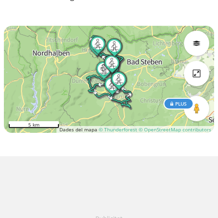
PLUS
5 km
Dades del mapa
© Thunderforest
© OpenStreetMap contributors