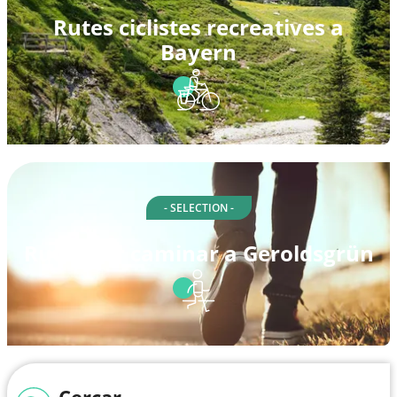
Rutes ciclistes recreatives a
Bayern
- SELECTION -
Rutes per caminar a Geroldsgrün
Cercar