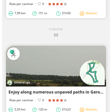
Ruta per caminar
·
0
·
7,99 km
151 m
01h50
Medium
Publicitat
Itineraries
Enjoy along numerous unpaved paths in Geroldsgrün
Ruta per caminar
·
0
·
5,93 km
120 m
01h23
Medium