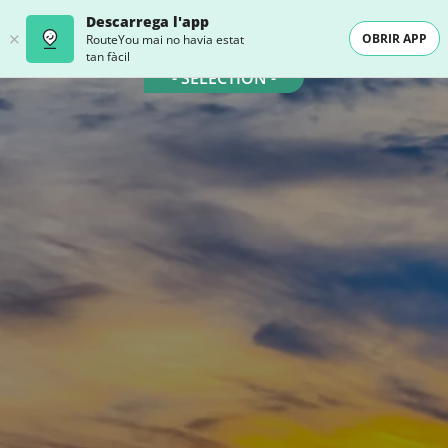
Descarrega l'app
OBRIR APP
RouteYou mai no havia estat
tan fàcil
- SELECTION -