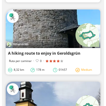
Itineraries
A hiking route to enjoy in Geroldsgrün
Ruta per caminar
·
0
·
8,32 km
178 m
01h57
Medium