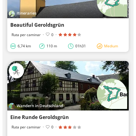
Itineraries
Beautiful Geroldsgrün
Ruta per caminar
·
0
·
6,74 km
110 m
01h31
Medium
Wandern in Deutschland
Eine Runde Geroldsgrün
Ruta per caminar
·
0
·