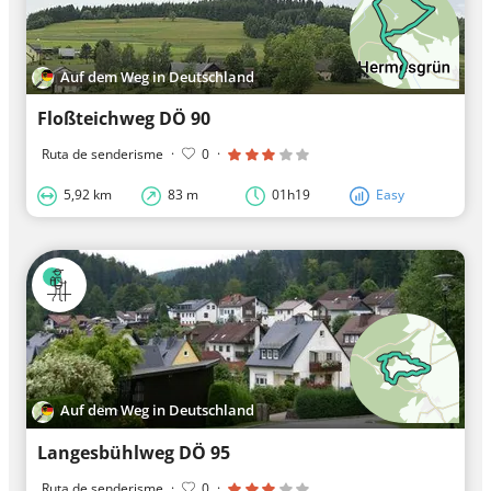
Auf dem Weg in Deutschland
Floßteichweg DÖ 90
Ruta de senderisme
·
0
·
5,92 km
83 m
01h19
Easy
Auf dem Weg in Deutschland
Langesbühlweg DÖ 95
Ruta de senderisme
·
0
·