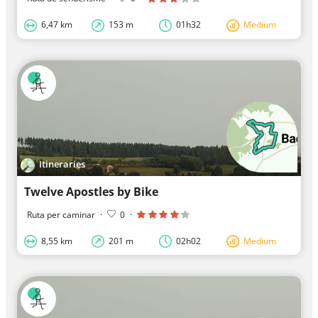
6,47 km
153 m
01h32
Medium
Itineraries
Twelve Apostles by Bike
Ruta per caminar
·
0
·
8,55 km
201 m
02h02
Medium