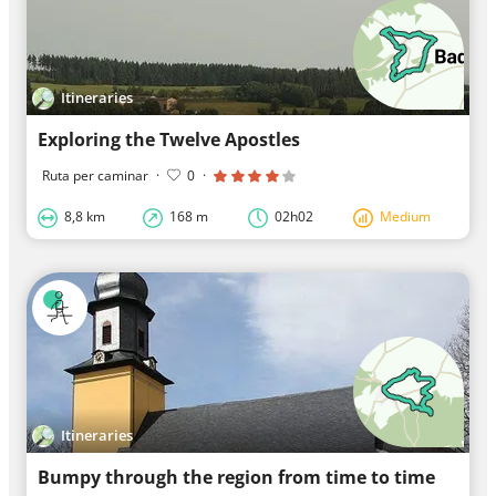
Itineraries
Exploring the Twelve Apostles
Ruta per caminar
·
0
·
8,8 km
168 m
02h02
Medium
Itineraries
Bumpy through the region from time to time