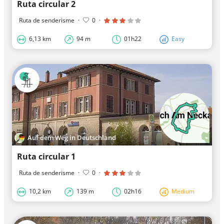
Ruta circular 2
Ruta de senderisme
·
0
·
6,13 km
94 m
01h22
Easy
Auf dem Weg in Deutschland
Ruta circular 1
Ruta de senderisme
·
0
·
10,2 km
139 m
02h16
Medium