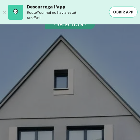
Descarrega l'app
OBRIR APP
RouteYou mai no havia estat
tan fàcil
- SELECTION -