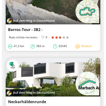
Auf dem Weg in Deutschland
Barroc-Tour - 3B2 -
Ruta ciclista recreatiu
·
0
·
41,3 km
383 m
02h45
Medium
Auf dem Weg in Deutschland
Neckarhäldenrunde