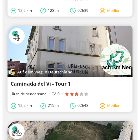
12,2 km
128 m
02h39
Medium
Auf dem Weg in Deutschland
Caminada del Vi - Tour 1
Ruta de senderisme
·
0
·
12,2 km
215 m
02h48
Medium