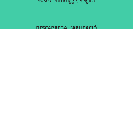
9050 Gentbrugge, Bèlgica
DESCARREGA L'APLICACIÓ
GRATUÏTA
SEGUEIX-NOS