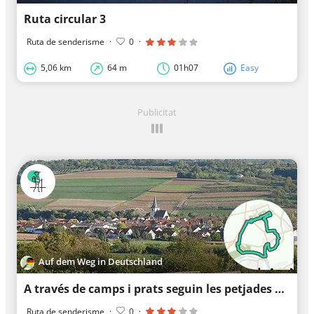
Ruta circular 3
Ruta de senderisme
·
0
·
5,06 km
64 m
01h07
Easy
Publicitat
Auf dem Weg in Deutschland
A través de camps i prats seguin les petjades dels romans
Ruta de senderisme
·
0
·