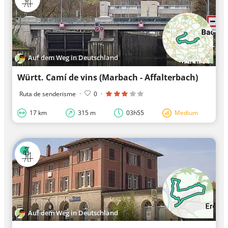
Auf dem Weg in Deutschland
Württ. Camí de vins (Marbach - Affalterbach)
Ruta de senderisme
·
0
·
17 km
315 m
03h55
Medium
Auf dem Weg in Deutschland