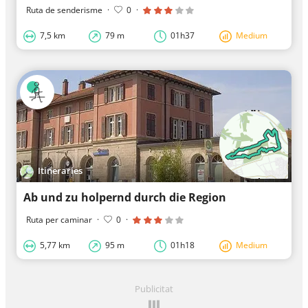
Ruta de senderisme
·
0
·
7,5 km
79 m
01h37
Medium
Itineraries
Ab und zu holpernd durch die Region
Ruta per caminar
·
0
·
5,77 km
95 m
01h18
Medium
Publicitat