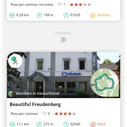
Ruta per caminar recreatiu
·
1
·
6,28 km
138 m
01h29
Medium
Publicitat
Wandern in Deutschland
Beautiful Freudenberg
Ruta per caminar
·
0
·
11,1 km
272 m
02h40
Hard