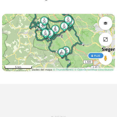
PLUS
5 km
Dades del mapa
© Thunderforest
© OpenStreetMap contributors