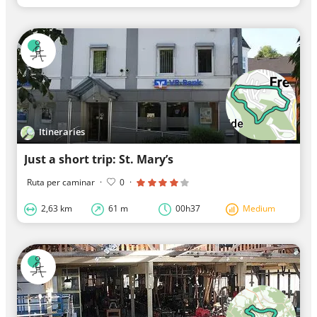
Itineraries
Just a short trip: St. Mary’s
Ruta per caminar
·
0
·
2,63 km
61 m
00h37
Medium