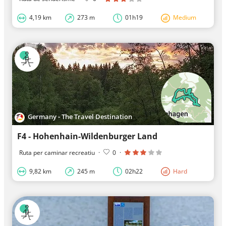
4,19 km
273 m
01h19
Medium
Germany - The Travel Destination
F4 - Hohenhain-Wildenburger Land
Ruta per caminar recreatiu
·
0
·
9,82 km
245 m
02h22
Hard