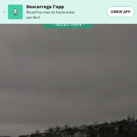
Descarrega l'app
OBRIR APP
RouteYou mai no havia estat
tan fàcil
- SELECTION -