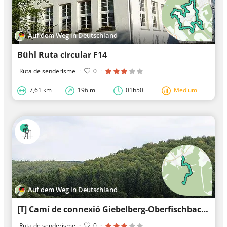
Auf dem Weg in Deutschland
Bühl Ruta circular F14
Ruta de senderisme
·
0
·
7,61 km
196 m
01h50
Medium
Auf dem Weg in Deutschland
[T] Camí de connexió Giebelberg-Oberfischbach
Ruta de senderisme
·
0
·