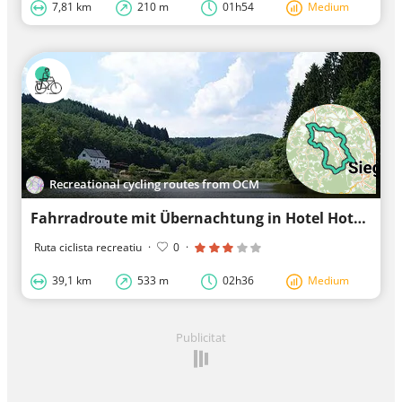
7,81 km
210 m
01h54
Medium
Recreational cycling routes from OCM
Fahrradroute mit Übernachtung in Hotel Hotel zur Altstadt
Ruta ciclista recreatiu
·
0
·
39,1 km
533 m
02h36
Medium
Publicitat