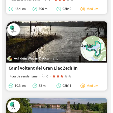
42,4 km
306 m
02h49
Medium
Auf dem Weg in Deutschland
Camí voltant del Gran Llac Zechlin
Ruta de senderisme
·
0
·
10,3 km
83 m
02h11
Medium