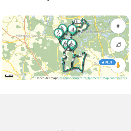
PLUS
5 km
Dades del mapa
© Thunderforest
© OpenStreetMap contributors