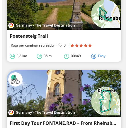
Germany - The Travel Destination
Poetensteig Trail
Ruta per caminar recreatiu
·
0
·
3,8 km
38 m
00h49
Easy
Germany - The Travel Destination
First Day Tour FONTANE.RAD – From Rheinsberg via Molchow