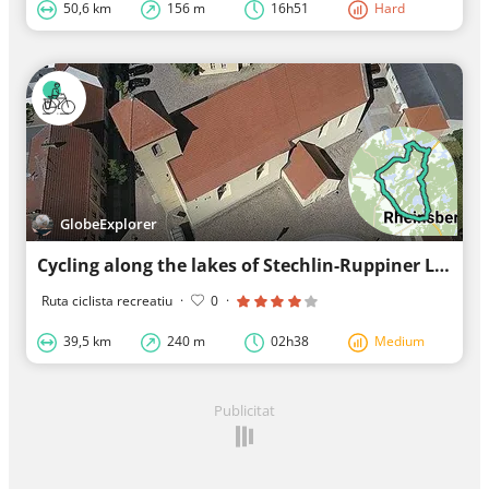
50,6 km
156 m
16h51
Hard
GlobeExplorer
Cycling along the lakes of Stechlin-Ruppiner Land
Ruta ciclista recreatiu
·
0
·
39,5 km
240 m
02h38
Medium
Publicitat