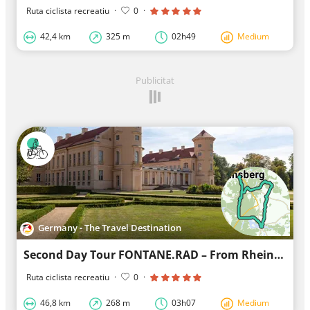
Ruta ciclista recreatiu
·
0
·
42,4 km
325 m
02h49
Medium
Publicitat
Germany - The Travel Destination
Second Day Tour FONTANE.RAD – From Rheinsberg via Lindow
Ruta ciclista recreatiu
·
0
·
46,8 km
268 m
03h07
Medium