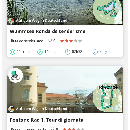
Auf dem Weg in Deutschland
Wummsee-Ronda de senderisme
Ruta de senderisme
·
0
·
11,5 km
142 m
02h32
Easy
Auf dem Weg in Deutschland
Fontane.Rad 1. Tour di giornata
Ruta ciclista recreatiu
·
0
·