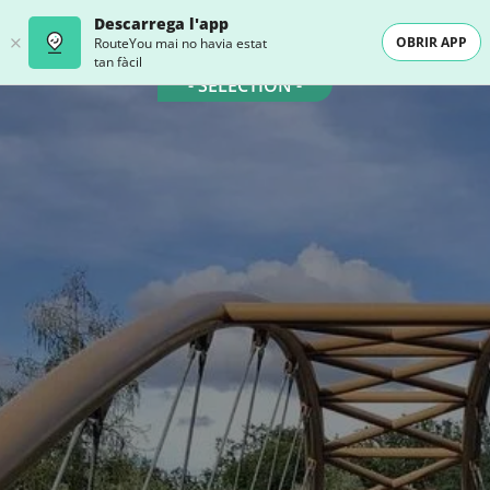
Descarrega l'app
OBRIR APP
RouteYou mai no havia estat
tan fàcil
- SELECTION -