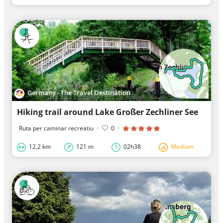
Germany - The Travel Destination
Hiking trail around Lake Großer Zechliner See
Ruta per caminar recreatiu
·
0
·
12,2 km
121 m
02h38
Medium