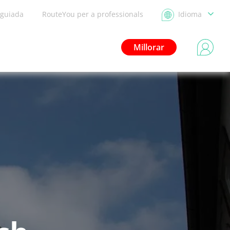
 guiada
RouteYou per a professionals
Idioma
Millorar