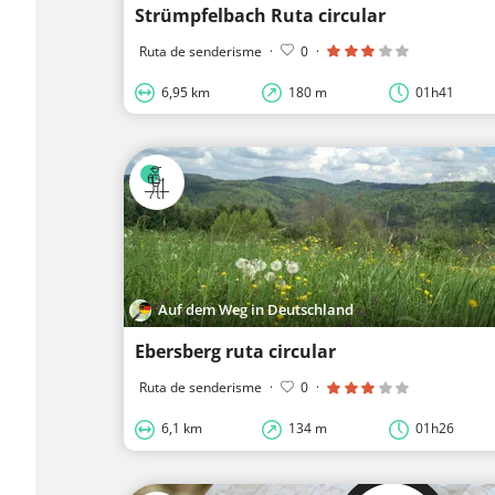
Strümpfelbach Ruta circular
Ruta de senderisme
·
0
·
6,95 km
180 m
01h41
Auf dem Weg in Deutschland
Ebersberg ruta circular
Ruta de senderisme
·
0
·
6,1 km
134 m
01h26