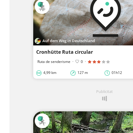
Auf dem Weg in Deutschland
Cronhütte Ruta circular
Ruta de senderisme
·
0
·
4,99 km
127 m
01h12
Publicitat