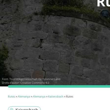
R
Font:
Touristikgemeinschaft HeilbronnerLand
Drets d'autor: Creative Commons 4.0
Rutes
»
Alemanya
»
Alemanya
»
Kaisersbach
» Rutes