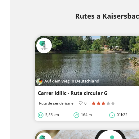
Rutes a Kaisersba
Auf dem Weg in Deutschland
Carrer idílic - Ruta circular G
Ruta de senderisme
·
0
·
5,53 km
164 m
01h22