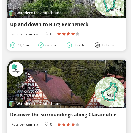
Wandern in Deutschland
Up and down to Burg Reicheneck
Ruta per caminar
·
0
·
21,2 km
623 m
05h16
Extreme
Wandern in Deutschland
Discover the surroundings along Claramühle
Ruta per caminar
·
0
·