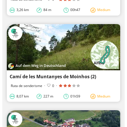
3,26 km
84 m
00h47
Medium
Auf dem Weg in Deutschland
Camí de les Muntanyes de Moinhos (2)
Ruta de senderisme
·
0
·
8,07 km
227 m
01h59
Medium