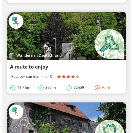
Wandern in Deutschland
A route to enjoy
Ruta per caminar
·
0
·
11,7 km
390 m
02h59
Hard