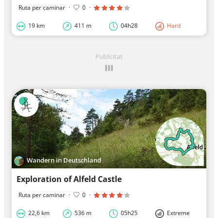
Ruta per caminar
·
0
·
19 km
411 m
04h28
Hard
Publicitat
Wandern in Deutschland
Exploration of Alfeld Castle
Ruta per caminar
·
0
·
22,6 km
536 m
05h25
Extreme