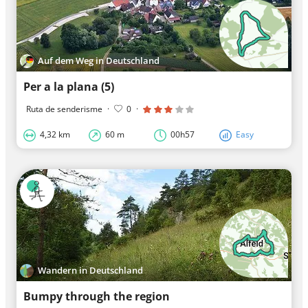
Auf dem Weg in Deutschland
Per a la plana (5)
Ruta de senderisme
·
0
·
4,32 km
60 m
00h57
Easy
Wandern in Deutschland
Bumpy through the region