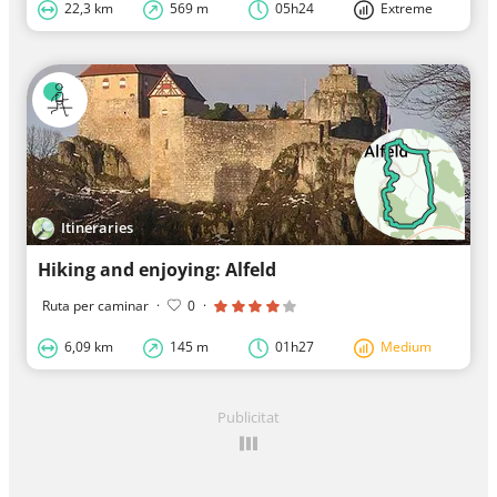
22,3 km
569 m
05h24
Extreme
Itineraries
Hiking and enjoying: Alfeld
Ruta per caminar
·
0
·
6,09 km
145 m
01h27
Medium
Publicitat