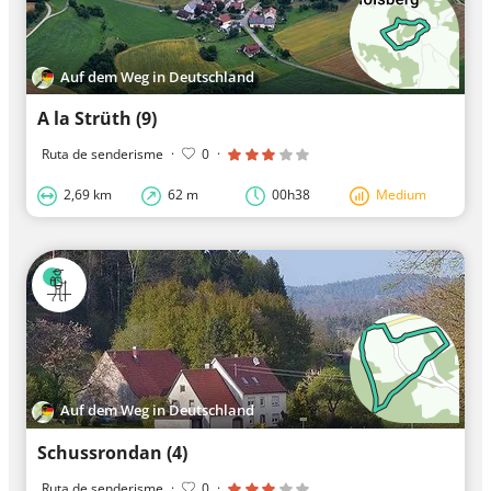
Auf dem Weg in Deutschland
A la Strüth (9)
Ruta de senderisme
·
0
·
2,69 km
62 m
00h38
Medium
Auf dem Weg in Deutschland
Schussrondan (4)
Ruta de senderisme
·
0
·