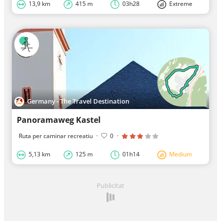
13,9 km
415 m
03h28
Extreme
Germany - The Travel Destination
Panoramaweg Kastel
Ruta per caminar recreatiu
·
0
·
5,13 km
125 m
01h14
Medium
Publicitat