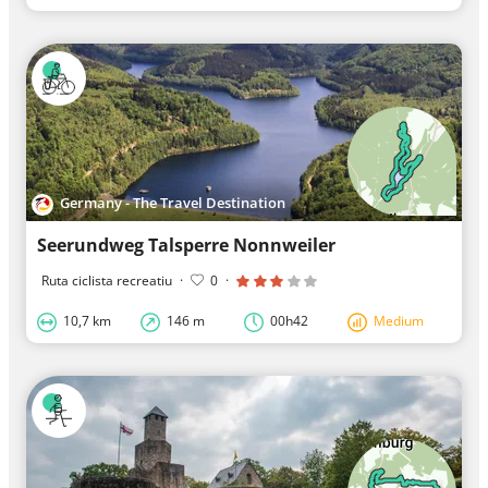
Germany - The Travel Destination
Seerundweg Talsperre Nonnweiler
Ruta ciclista recreatiu
·
0
·
10,7 km
146 m
00h42
Medium