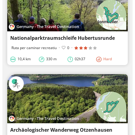
Germany - The Travel Destination
Nationalparktraumschleife Hubertusrunde
Ruta per caminar recreatiu
·
0
·
10,4 km
330 m
02h37
Hard
Germany - The Travel Destination
Archäologischer Wanderweg Otzenhausen