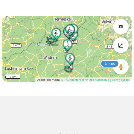
PLUS
5 km
Dades del mapa
© Thunderforest
© OpenStreetMap contributors