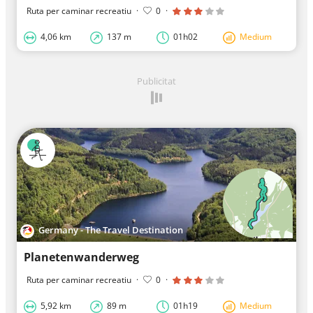
Ruta per caminar recreatiu
·
0
·
4,06 km
137 m
01h02
Medium
Publicitat
Germany - The Travel Destination
Planetenwanderweg
Ruta per caminar recreatiu
·
0
·
5,92 km
89 m
01h19
Medium