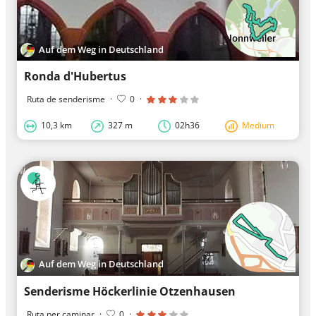
Auf dem Weg in Deutschland
Ronda d'Hubertus
Ruta de senderisme
·
0
·
10,3 km
327 m
02h36
Medium
Auf dem Weg in Deutschland
Senderisme Höckerlinie Otzenhausen
Ruta per caminar
·
0
·