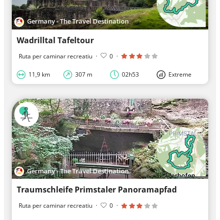
Germany - The Travel Destination
Wadrilltal Tafeltour
Ruta per caminar recreatiu
·
0
·
11,9 km
307 m
02h53
Extreme
Germany - The Travel Destination
Traumschleife Primstaler Panoramapfad
Ruta per caminar recreatiu
·
0
·