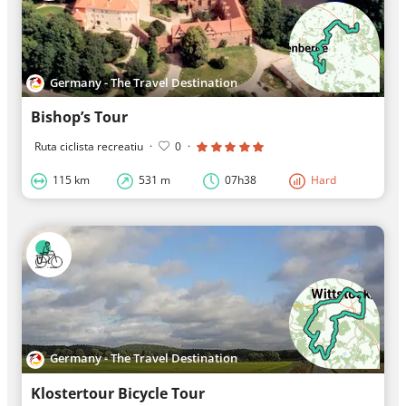
Germany - The Travel Destination
Bishop’s Tour
Ruta ciclista recreatiu
·
0
·
115 km
531 m
07h38
Hard
Germany - The Travel Destination
Klostertour Bicycle Tour