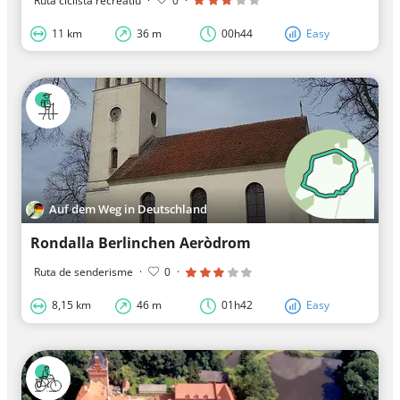
Ruta ciclista recreatiu
·
0
·
11 km
36 m
00h44
Easy
Auf dem Weg in Deutschland
Rondalla Berlinchen Aeròdrom
Ruta de senderisme
·
0
·
8,15 km
46 m
01h42
Easy