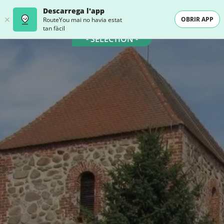
Descarrega l'app
OBRIR APP
RouteYou mai no havia estat
tan fàcil
- SELECTION -