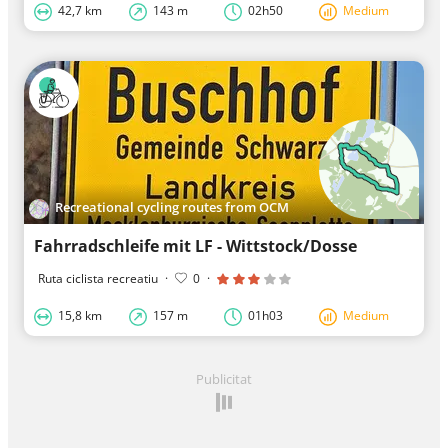
42,7 km
143 m
02h50
Medium
Recreational cycling routes from OCM
Fahrradschleife mit LF - Wittstock/Dosse
Ruta ciclista recreatiu
·
0
·
15,8 km
157 m
01h03
Medium
Publicitat