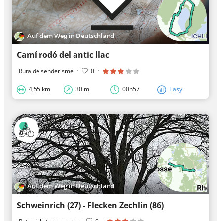
Auf dem Weg in Deutschland
Camí rodó del antic llac
Ruta de senderisme
·
0
·
4,55 km
30 m
00h57
Easy
Auf dem Weg in Deutschland
Schweinrich (27) - Flecken Zechlin (86)