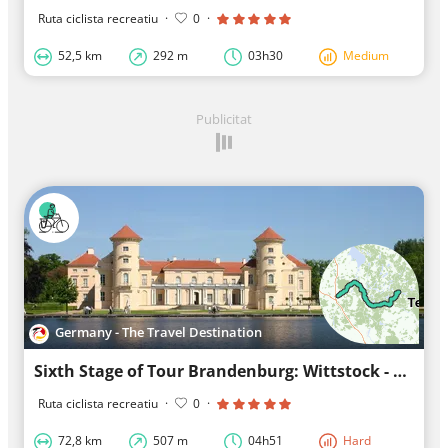
Ruta ciclista recreatiu
·
0
·
52,5 km
292 m
03h30
Medium
Publicitat
Germany - The Travel Destination
Sixth Stage of Tour Brandenburg: Wittstock - Fürstenberg (Havel)
Ruta ciclista recreatiu
·
0
·
72,8 km
507 m
04h51
Hard