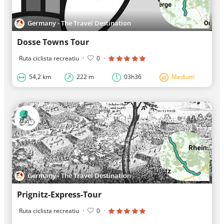
Germany - The Travel Destination
Dosse Towns Tour
Ruta ciclista recreatiu
·
0
·
54,2 km
222 m
03h36
Medium
Germany - The Travel Destination
Prignitz-Express-Tour
Ruta ciclista recreatiu
·
0
·