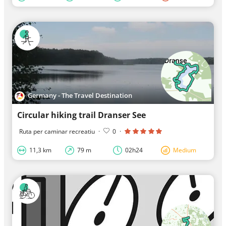
Germany - The Travel Destination
Circular hiking trail Dranser See
Ruta per caminar recreatiu
·
0
·
11,3 km
79 m
02h24
Medium