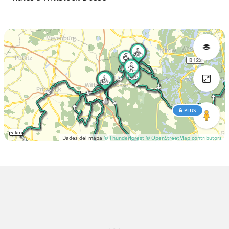
PLUS
5 km
Dades del mapa
© Thunderforest
© OpenStreetMap contributors