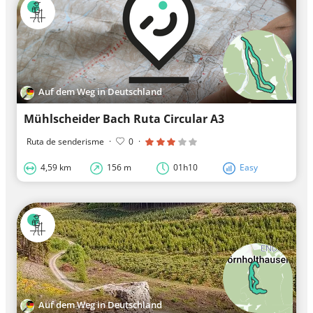
Auf dem Weg in Deutschland
Mühlscheider Bach Ruta Circular A3
Ruta de senderisme
·
0
·
4,59 km
156 m
01h10
Easy
Auf dem Weg in Deutschland