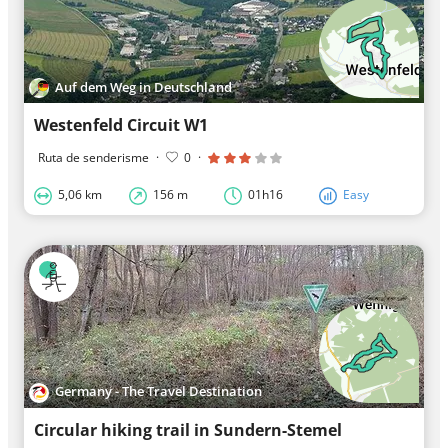
Auf dem Weg in Deutschland
Westenfeld Circuit W1
Ruta de senderisme
·
0
·
5,06 km
156 m
01h16
Easy
Germany - The Travel Destination
Circular hiking trail in Sundern-Stemel