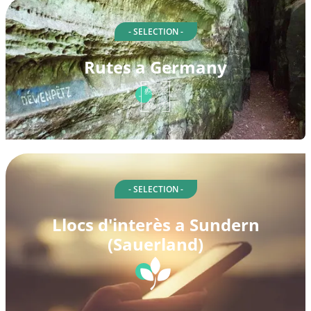
- SELECTION -
Rutes a Germany
- SELECTION -
Llocs d'interès a Sundern
(Sauerland)