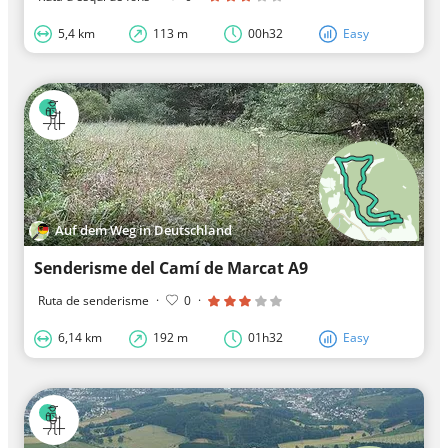
5,4 km
113 m
00h32
Easy
Auf dem Weg in Deutschland
Senderisme del Camí de Marcat A9
Ruta de senderisme
·
0
·
6,14 km
192 m
01h32
Easy