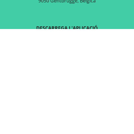
9050 Gentbrugge, Bèlgica
DESCARREGA L'APLICACIÓ
GRATUÏTA
SEGUEIX-NOS