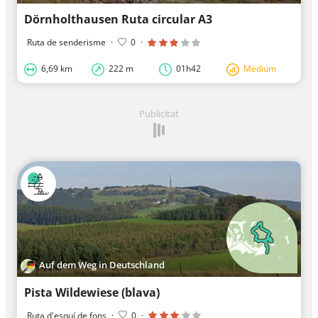
Dörnholthausen Ruta circular A3
Ruta de senderisme
·
0
·
6,69 km
222 m
01h42
Medium
Publicitat
Auf dem Weg in Deutschland
Pista Wildewiese (blava)
Ruta d'esquí de fons
·
0
·