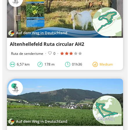
Auf dem Weg in Deutschland
Altenhellefeld Ruta circular AH2
Ruta de senderisme
·
0
·
6,57 km
178 m
01h36
Medium
Auf dem Weg in Deutschland