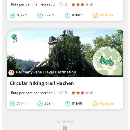
Ruta per caminar recreatiu
·
0
·
8,3 km
227 m
02h02
Medium
Germany - The Travel Destination
Circular hiking trail Hachen
Ruta per caminar recreatiu
·
0
·
7,4 km
208 m
01h49
Medium
Publicitat