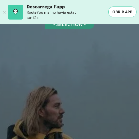
Descarrega l'app
OBRIR APP
RouteYou mai no havia estat
tan fàcil
- SELECTION -