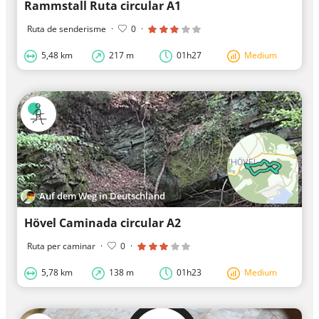
Rammstall Ruta circular A1
Ruta de senderisme
·
0
·
5,48 km
217 m
01h27
Medium
Auf dem Weg in Deutschland
Hövel Caminada circular A2
Ruta per caminar
·
0
·
5,78 km
138 m
01h23
Medium