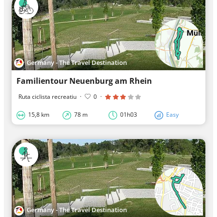
Germany - The Travel Destination
Familientour Neuenburg am Rhein
Ruta ciclista recreatiu
·
0
·
15,8 km
78 m
01h03
Easy
Germany - The Travel Destination