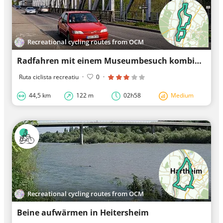
Recreational cycling routes from OCM
Radfahren mit einem Museumbesuch kombinieren
Ruta ciclista recreatiu
·
0
·
44,5 km
122 m
02h58
Medium
Recreational cycling routes from OCM
Beine aufwärmen in Heitersheim