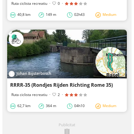
Ruta ciclista recreatiu
·
0
·
40,8 km
149 m
02h43
Medium
Johan Bijsterbosch
RRRR-35 (Rondjes Rijden Richting Rome 35)
Ruta ciclista recreatiu
·
2
·
62,7 km
364 m
04h10
Medium
Publicitat