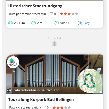
Historischer Stadtrundgang
Ruta per caminar recreatiu
·
0
·
2,04 km
2 m
00h24
Easy
Publicitat
Fahrradrouten in Deutschland
Tour along Kurpark Bad Bellingen
Ruta ciclista recreatiu
·
0
·