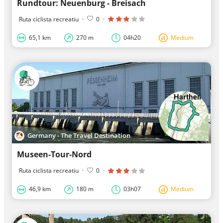
Rundtour: Neuenburg - Breisach
Ruta ciclista recreatiu
·
0
·
65,1 km
270 m
04h20
Medium
Germany - The Travel Destination
Museen-Tour-Nord
Ruta ciclista recreatiu
·
0
·
46,9 km
180 m
03h07
Medium