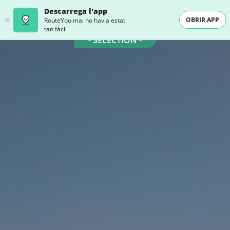
Descarrega l'app
OBRIR APP
RouteYou mai no havia estat
tan fàcil
- SELECTION -