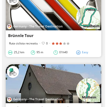
Germany - The Travel Destination
Brünnle Tour
Ruta ciclista recreatiu
·
0
·
25,2 km
95 m
01h40
Easy
Germany - The Travel Destination