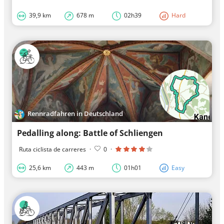
39,9 km
678 m
02h39
Hard
Rennradfahren in Deutschland
Pedalling along: Battle of Schliengen
Ruta ciclista de carreres
·
0
·
25,6 km
443 m
01h01
Easy