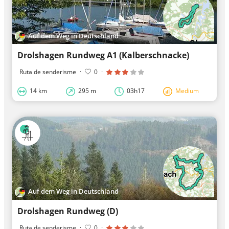
Auf dem Weg in Deutschland
Drolshagen Rundweg A1 (Kalberschnacke)
Ruta de senderisme
·
0
·
14 km
295 m
03h17
Medium
Auf dem Weg in Deutschland
Drolshagen Rundweg (D)
Ruta de senderisme
·
0
·