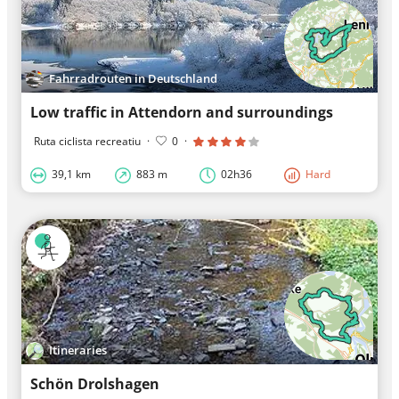
Fahrradrouten in Deutschland
Low traffic in Attendorn and surroundings
Ruta ciclista recreatiu
·
0
·
39,1 km
883 m
02h36
Hard
Itineraries
Schön Drolshagen