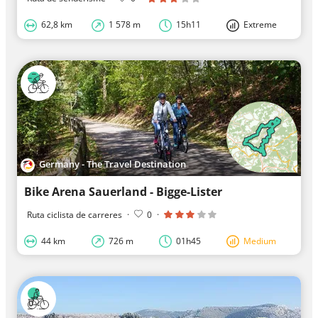
62,8 km
1 578 m
15h11
Extreme
Germany - The Travel Destination
Bike Arena Sauerland - Bigge-Lister
Ruta ciclista de carreres
·
0
·
44 km
726 m
01h45
Medium