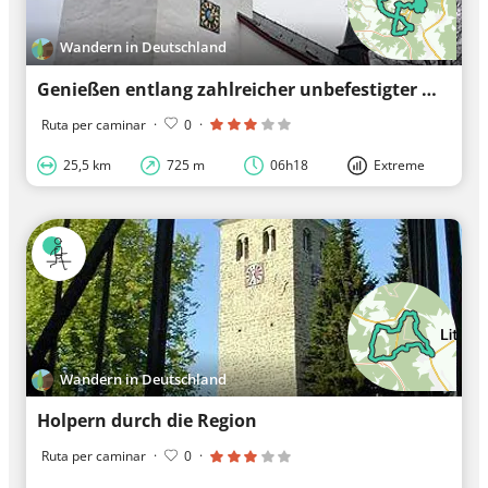
Wandern in Deutschland
Genießen entlang zahlreicher unbefestigter Wege
Ruta per caminar
·
0
·
25,5 km
725 m
06h18
Extreme
Wandern in Deutschland
Holpern durch die Region
Ruta per caminar
·
0
·