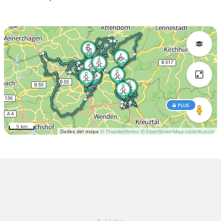
PLUS
5 km
Dades del mapa
© Thunderforest
© OpenStreetMap contributors