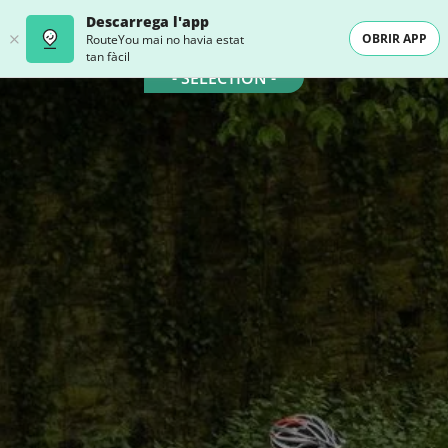
Descarrega l'app
OBRIR APP
RouteYou mai no havia estat
tan fàcil
- SELECTION -