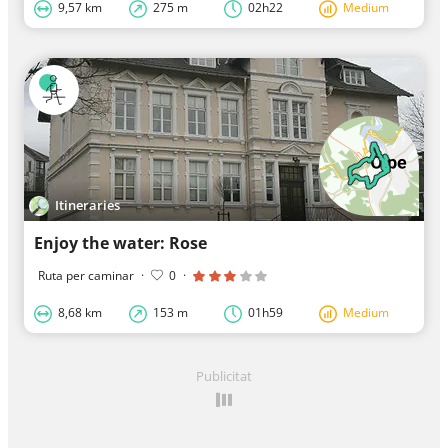
9,57 km
275 m
02h22
Medium
Itineraries
Enjoy the water: Rose
Ruta per caminar
·
0
·
8,68 km
153 m
01h59
Medium
Publicitat