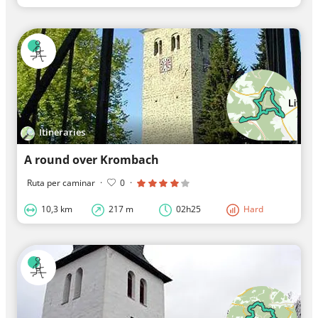
Itineraries
A round over Krombach
Ruta per caminar
·
0
·
10,3 km
217 m
02h25
Hard