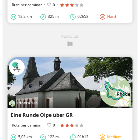
Ruta per caminar
·
0
·
12,2 km
325 m
02h58
Hard
Publicitat
Itineraries
Eine Runde Olpe über GR
Ruta per caminar
·
0
·
5,03 km
122 m
01h12
Medium