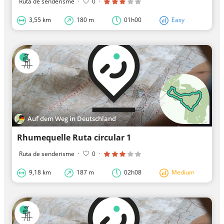
Ruta de senderisme
·
0
·
3,55 km
180 m
01h00
Easy
Auf dem Weg in Deutschland
Rhumequelle Ruta circular 1
Ruta de senderisme
·
0
·
9,18 km
187 m
02h08
Medium