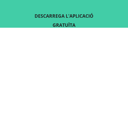
DESCARREGA L'APLICACIÓ
GRATUÏTA
SEGUEIX-NOS