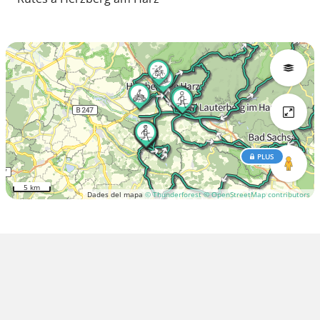
PLUS
5 km
Dades del mapa
© Thunderforest
© OpenStreetMap contributors