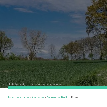
Font:
Lutz Weigelt, Lizenz: Regionalpark Barnimer ...
Rutes
»
Alemanya
»
Alemanya
»
Bernau bei Berlin
» Rutes