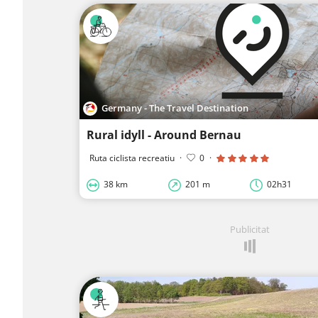
Germany - The Travel Destination
Rural idyll - Around Bernau
Ruta ciclista recreatiu
·
0
·
38 km
201 m
02h31
Publicitat