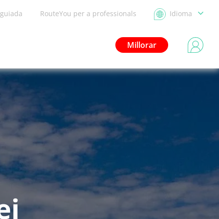
 guiada
RouteYou per a professionals
Idioma
Millorar
ei