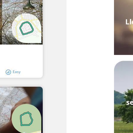
Ll
Easy
s