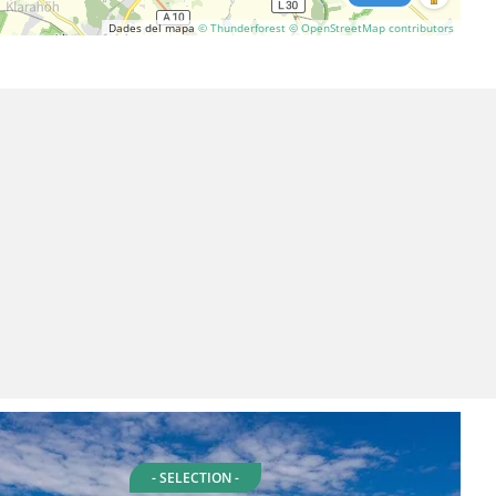
Dades del mapa
© Thunderforest
© OpenStreetMap contributors
- SELECTION -