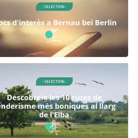
- SELECTION -
ocs d'interès a Bernau bei Berlin
- SELECTION -
Descobreix les 10 rutes de
enderisme més boniques al llarg
de l'Elba