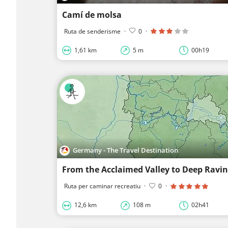
Camí de molsa
Ruta de senderisme
·
0
·
1,61 km
5 m
00h19
Germany - The Travel Destination
From the Acclaimed Valley to Deep Ravi
Ruta per caminar recreatiu
·
0
·
12,6 km
108 m
02h41