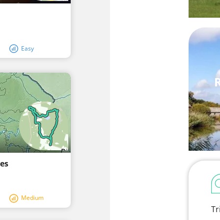
Easy
nes
Medium
Tr