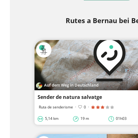
Rutes a Bernau bei Be
Auf dem Weg in Deutschland
Sender de natura salvatge
Ruta de senderisme
·
0
·
5,14 km
19 m
01h03