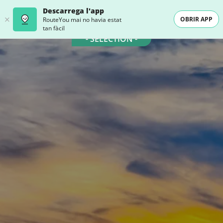
Descarrega l'app
OBRIR APP
RouteYou mai no havia estat
tan fàcil
- SELECTION -