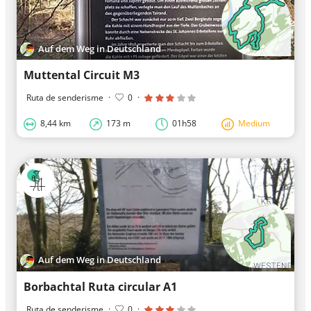
Auf dem Weg in Deutschland
Muttental Circuit M3
Ruta de senderisme
·
0
·
8,44 km
173 m
01h58
Medium
Auf dem Weg in Deutschland
Borbachtal Ruta circular A1
Ruta de senderisme
·
0
·