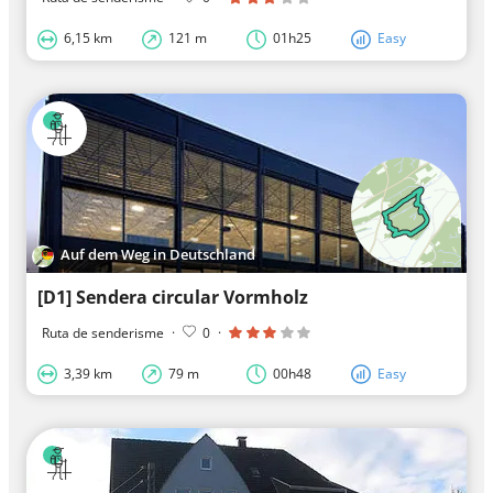
6,15 km
121 m
01h25
Easy
Auf dem Weg in Deutschland
[D1] Sendera circular Vormholz
Ruta de senderisme
·
0
·
3,39 km
79 m
00h48
Easy