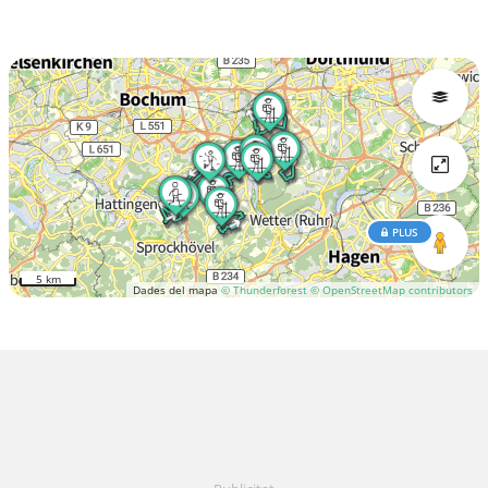
PLUS
5 km
Dades del mapa
© Thunderforest
© OpenStreetMap contributors