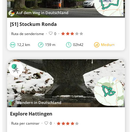
Auf dem Weg in Deutschland
[S1] Stockum Ronda
Ruta de senderisme
·
0
·
12,2 km
159 m
02h42
Medium
Wandern in Deutschland
Explore Hattingen
Ruta per caminar
·
0
·