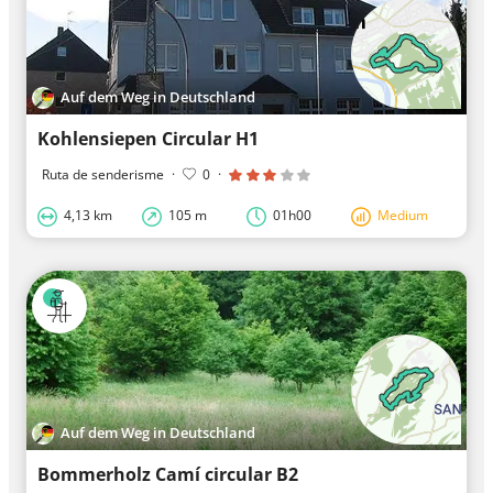
Auf dem Weg in Deutschland
Kohlensiepen Circular H1
Ruta de senderisme
·
0
·
4,13 km
105 m
01h00
Medium
Auf dem Weg in Deutschland
Bommerholz Camí circular B2