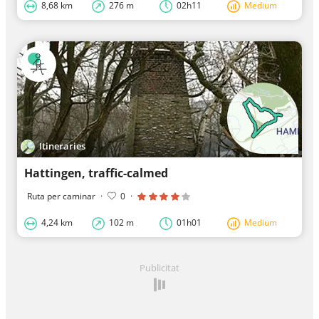
8,68 km
276 m
02h11
Medium
Itineraries
Hattingen, traffic-calmed
Ruta per caminar
·
0
·
4,24 km
102 m
01h01
Medium
Publicitat