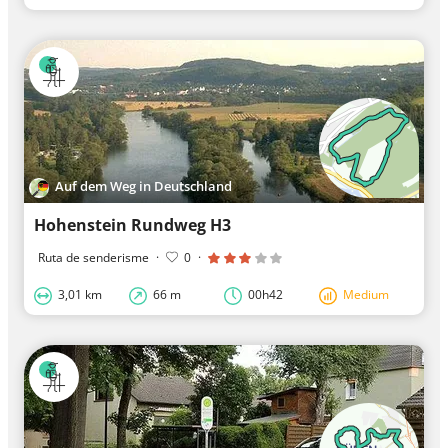
Auf dem Weg in Deutschland
Hohenstein Rundweg H3
Ruta de senderisme
·
0
·
3,01 km
66 m
00h42
Medium