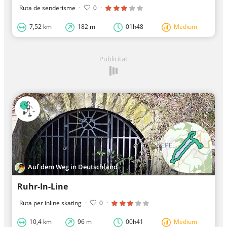
Ruta de senderisme
·
0
·
7,52 km
182 m
01h48
Medium
Publicitat
Auf dem Weg in Deutschland
Ruhr-In-Line
Ruta per inline skating
·
0
·
10,4 km
96 m
00h41
Medium