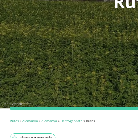
Ru
Font:
Wandelengel
Rutes
»
Alemanya
»
Alemanya
»
Herzogenrath
» Rutes