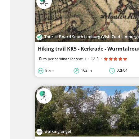
Tourist Board South Limburg (Visit Zuid-Limburg)
Hiking trail KR5 - Kerkrade - Wurmtalrou
Ruta per caminar recreatiu
·
3
·
9 km
162 m
02h04
walking angel