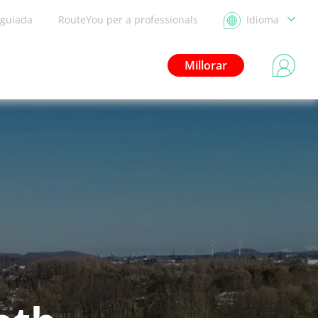
 guiada
RouteYou per a professionals
Idioma
Millorar