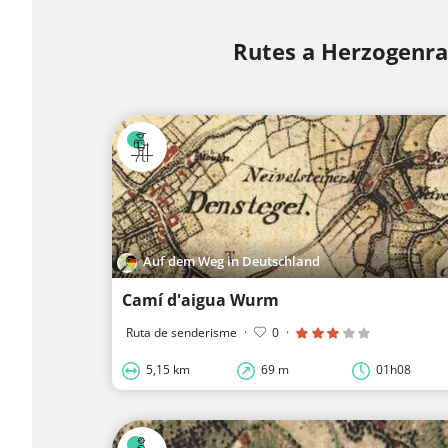
Rutes a Herzogenra
Auf dem Weg in Deutschland
Camí d'aigua Wurm
Ruta de senderisme
·
0
·
5,15 km
69 m
01h08