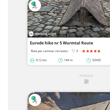
walking angel
Eurode hike nr 5 Wurmtal Route
Ruta per caminar recreatiu
·
0
·
9,12 km
164 m
02h05
Publicitat