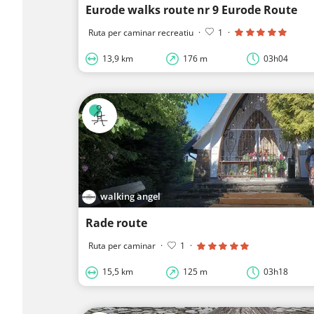
Eurode walks route nr 9 Eurode Route
Ruta per caminar recreatiu
·
1
·
13,9 km
176 m
03h04
walking angel
Rade route
Ruta per caminar
·
1
·
15,5 km
125 m
03h18