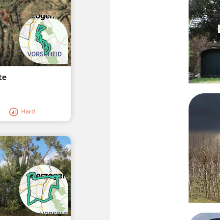
te
Hard