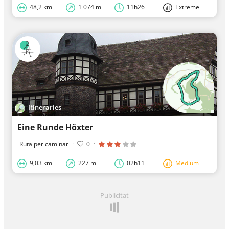
48,2 km
1 074 m
11h26
Extreme
Itineraries
Eine Runde Höxter
Ruta per caminar
·
0
·
9,03 km
227 m
02h11
Medium
Publicitat