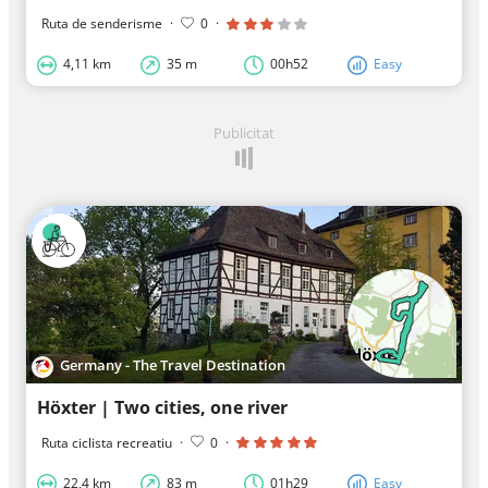
Ruta de senderisme
·
0
·
4,11 km
35 m
00h52
Easy
Publicitat
Germany - The Travel Destination
Höxter | Two cities, one river
Ruta ciclista recreatiu
·
0
·
22,4 km
83 m
01h29
Easy