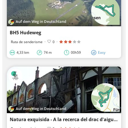
Auf dem Weg in Deutschland
BH5 Hudeweg
Ruta de senderisme
·
0
·
4,33 km
74 m
00h59
Easy
Auf dem Weg in Deutschland
Natura exquisida - A la recerca del drac d'aigua