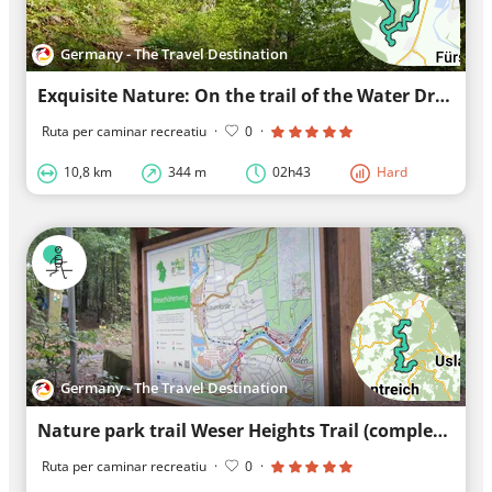
Germany - The Travel Destination
Exquisite Nature: On the trail of the Water Dragon
Ruta per caminar recreatiu
·
0
·
10,8 km
344 m
02h43
Hard
Germany - The Travel Destination
Nature park trail Weser Heights Trail (complete)
Ruta per caminar recreatiu
·
0
·