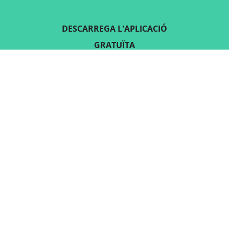
DESCARREGA L'APLICACIÓ
GRATUÏTA
SEGUEIX-NOS