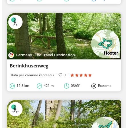
Germany - The Travel Destination
Berinkhusenweg
Ruta per caminar recreatiu
·
0
·
15,8 km
421 m
03h51
Extreme