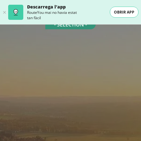
Descarrega l'app
OBRIR APP
RouteYou mai no havia estat
tan fàcil
- SELECTION -