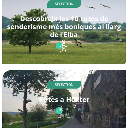
- SELECTION -
Descobreix les 10 rutes de
senderisme més boniques al llarg
de l'Elba
- SELECTION -
Rutes a Höxter