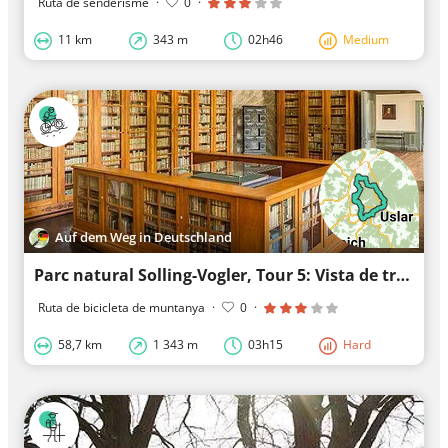
Ruta de senderisme
·
0
·
11 km
343 m
02h46
Medium
Auf dem Weg in Deutschland
Parc natural Solling-Vogler, Tour 5: Vista de tres països
Ruta de bicicleta de muntanya
·
0
·
58,7 km
1 343 m
03h15
Hard