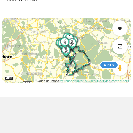
PLUS
5 km
Dades del mapa
© Thunderforest
© OpenStreetMap contributors