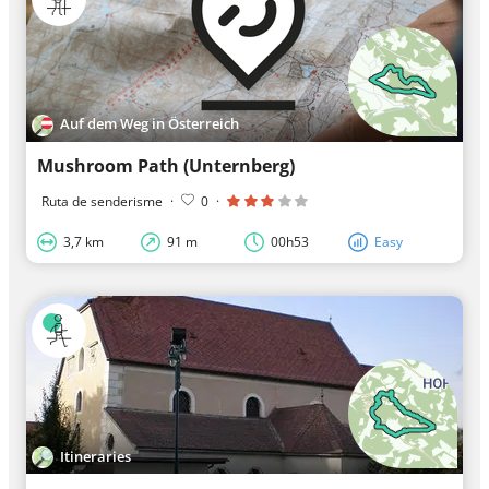
Auf dem Weg in Österreich
Mushroom Path (Unternberg)
Ruta de senderisme
·
0
·
3,7 km
91 m
00h53
Easy
Itineraries