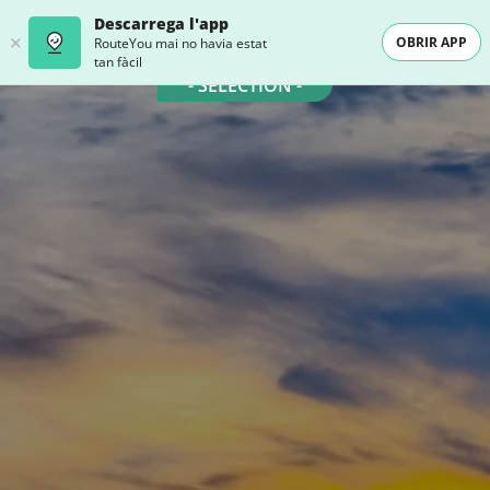
Descarrega l'app
OBRIR APP
RouteYou mai no havia estat
tan fàcil
- SELECTION -