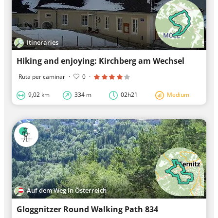
Itineraries
Hiking and enjoying: Kirchberg am Wechsel
Ruta per caminar
·
0
·
9,02 km
334 m
02h21
Medium
Auf dem Weg in Österreich
Gloggnitzer Round Walking Path 834