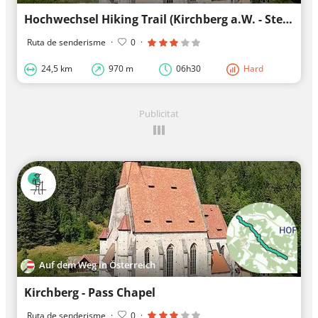
Hochwechsel Hiking Trail (Kirchberg a.W. - Steyersberger Schwaig
Ruta de senderisme
·
0
·
24,5 km
970 m
06h30
Hard
Publicitat
Auf dem Weg in Österreich
Kirchberg - Pass Chapel
Ruta de senderisme
·
0
·