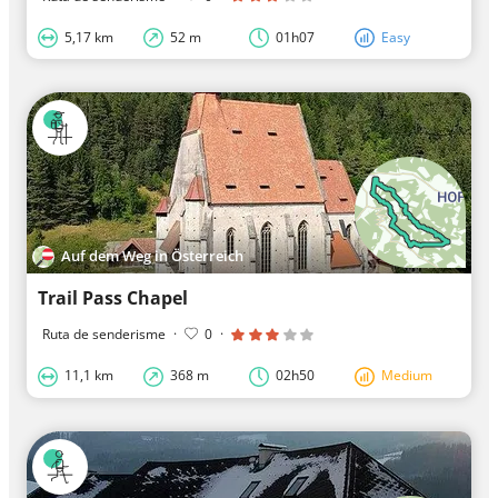
5,17 km
52 m
01h07
Easy
Auf dem Weg in Österreich
Trail Pass Chapel
Ruta de senderisme
·
0
·
11,1 km
368 m
02h50
Medium