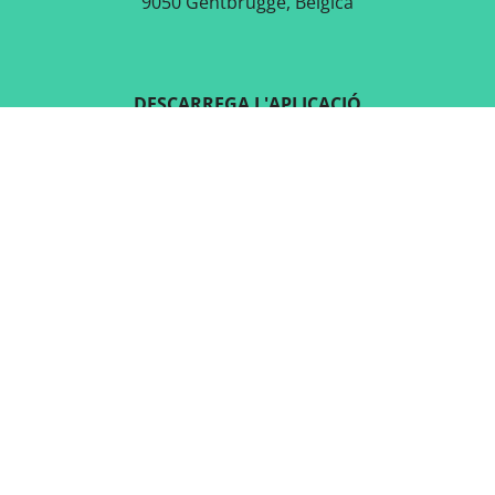
9050 Gentbrugge, Bèlgica
DESCARREGA L'APLICACIÓ
GRATUÏTA
SEGUEIX-NOS