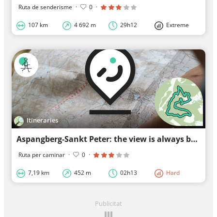
Ruta de senderisme
·
0
·
107 km
4 692 m
29h12
Extreme
Itineraries
Aspangberg-Sankt Peter: the view is always better by hiking
Ruta per caminar
·
0
·
7,19 km
452 m
02h13
Hard
Publicitat