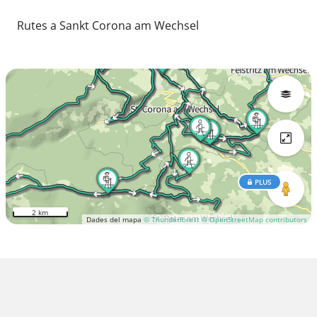
Rutes a Sankt Corona am Wechsel
PLUS
2 km
Dades del mapa
© Thunderforest
© OpenStreetMap contributors