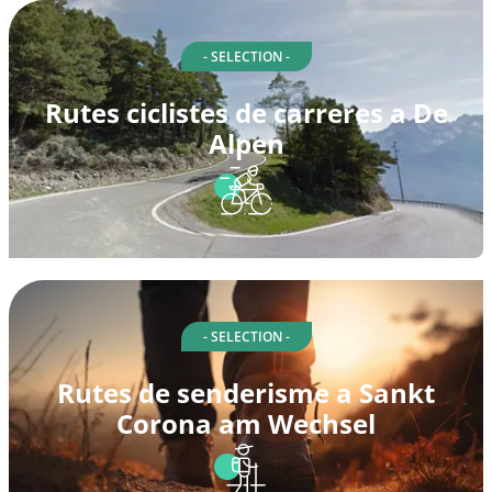
- SELECTION -
Rutes ciclistes de carreres a De
Alpen
- SELECTION -
Rutes de senderisme a Sankt
Corona am Wechsel