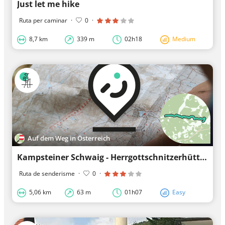
Just let me hike
Ruta per caminar
·
0
·
8,7 km
339 m
02h18
Medium
Auf dem Weg in Österreich
Kampsteiner Schwaig - Herrgottschnitzerhütte - Gasthof Hansl al Oad
Ruta de senderisme
·
0
·
5,06 km
63 m
01h07
Easy