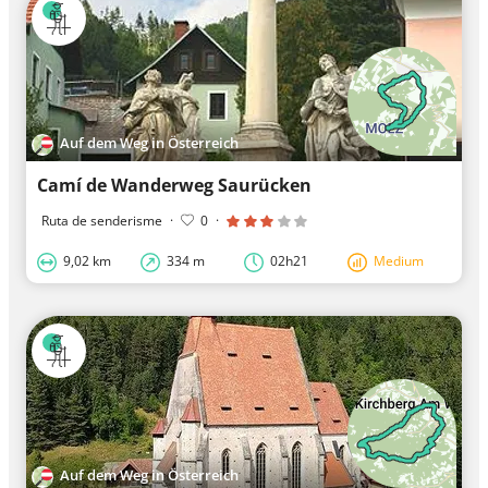
Auf dem Weg in Österreich
Camí de Wanderweg Saurücken
Ruta de senderisme
·
0
·
9,02 km
334 m
02h21
Medium
Auf dem Weg in Österreich