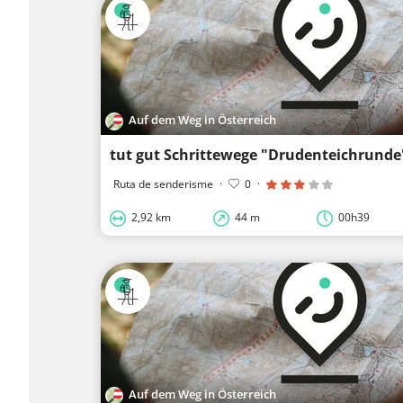
Auf dem Weg in Österreich
tut gut Schrittewege "Drudenteichrunde
Ruta de senderisme
·
0
·
2,92 km
44 m
00h39
Auf dem Weg in Österreich