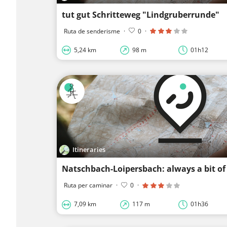
tut gut Schritteweg "Lindgruberrunde"
Ruta de senderisme
·
0
·
5,24 km
98 m
01h12
Itineraries
Natschbach-Loipersbach: always a bit of
Ruta per caminar
·
0
·
7,09 km
117 m
01h36