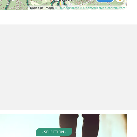
Dades del mapa
© Thunderforest
© OpenStreetMap contributors
- SELECTION -