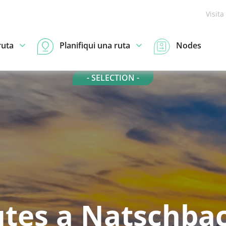
Visita
ruta
Planifiqui una ruta
Nodes
- SELECTION -
tes a Natschba