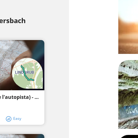
R
ersbach
Lindgrub (Marien Gedenkstätte a prop de l'autopista) - Capella del bosc - Gleißenfeld
Easy