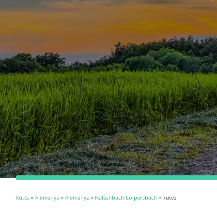
Rutes
»
Alemanya
»
Alemanya
»
Natschbach-Loipersbach
» Rutes