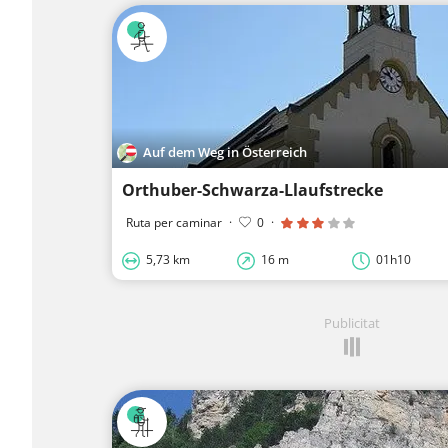
Auf dem Weg in Österreich
Orthuber-Schwarza-Llaufstrecke
Ruta per caminar
·
0
·
5,73 km
16 m
01h10
Publicitat