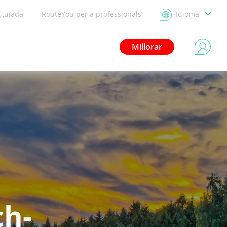
 guiada
RouteYou per a professionals
Idioma
Millorar
ch-