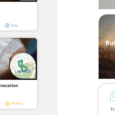
Easy
Ru
 vacation
Medium
Tr