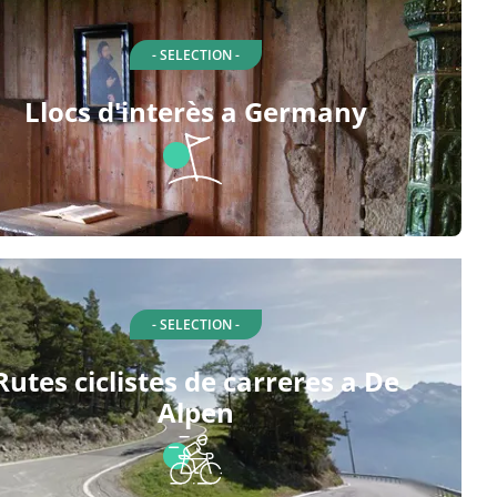
- SELECTION -
Llocs d'interès a Germany
- SELECTION -
Rutes ciclistes de carreres a De
Alpen