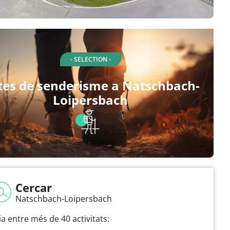
- SELECTION -
tes de senderisme a Natschbach-
Loipersbach
Cercar
Natschbach-Loipersbach
ia entre més de 40 activitats: