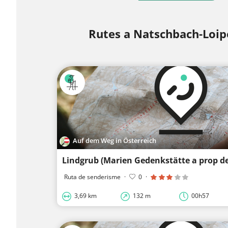
Rutes a Natschbach-Loip
Auf dem Weg in Österreich
Ruta de senderisme
·
0
·
3,69 km
132 m
00h57