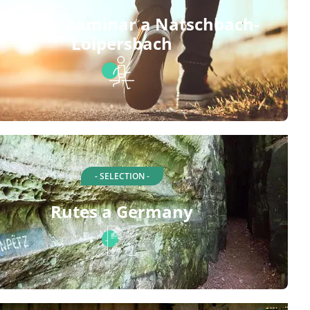
utes per caminar a Natschbach-
Loipersbach
- SELECTION -
Rutes a Germany