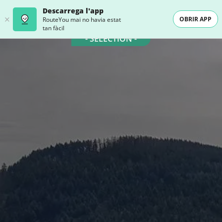
Descarrega l'app
OBRIR APP
RouteYou mai no havia estat
tan fàcil
- SELECTION -