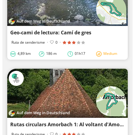
Auf dem Weg in Deutschland
Geo-cami de lectura: Camí de gres
Ruta de senderisme
·
0
·
4,89 km
186 m
01h17
Medium
Auf dem Weg in Deutschland
Rutas circulars Amorbach 1: Al voltant d'Amorbach
Ruta de senderisme
·
0
·