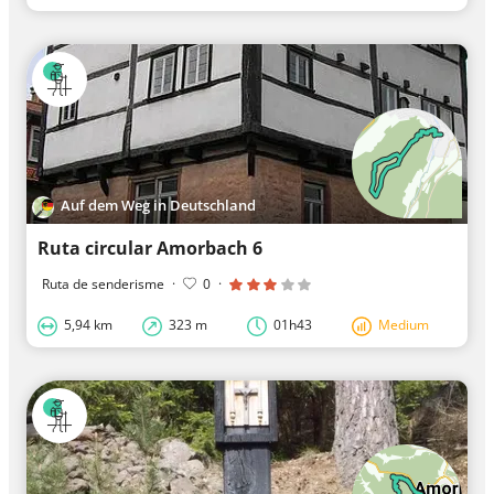
Auf dem Weg in Deutschland
Ruta circular Amorbach 6
Ruta de senderisme
·
0
·
5,94 km
323 m
01h43
Medium