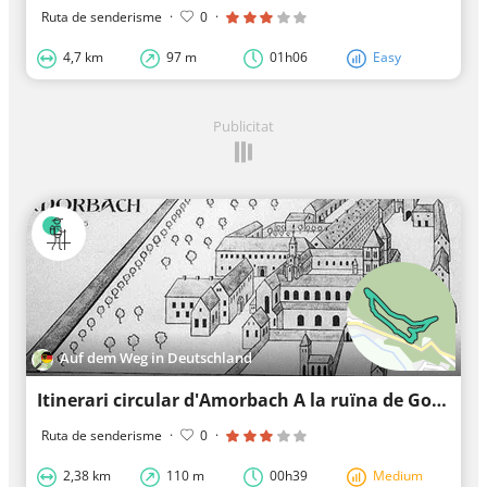
Ruta de senderisme
·
0
·
4,7 km
97 m
01h06
Easy
Publicitat
Auf dem Weg in Deutschland
Itinerari circular d'Amorbach A la ruïna de Gotthard 2: Camí d'estiu de muntanya
Ruta de senderisme
·
0
·
2,38 km
110 m
00h39
Medium