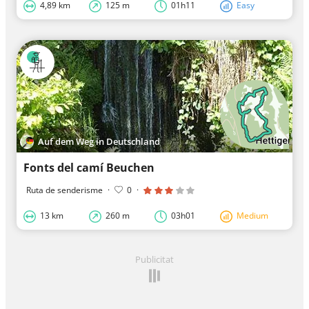
4,89 km
125 m
01h11
Easy
Auf dem Weg in Deutschland
Fonts del camí Beuchen
Ruta de senderisme
·
0
·
13 km
260 m
03h01
Medium
Publicitat