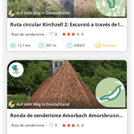
Auf dem Weg in Deutschland
Ruta circular Kirchzell 2: Excursió a través de la vall d'Otterbach
Ruta de senderisme
·
0
·
12,1 km
391 m
03h03
Medium
Auf dem Weg in Deutschland
Ronda de senderisme Amorbach Amorsbrunn 3: Camí d'Otterbach
Ruta de senderisme
·
0
·