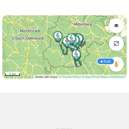
PLUS
5 km
Dades del mapa
© Thunderforest
© OpenStreetMap contributors