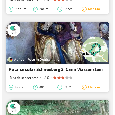
9,77 km
286 m
02h25
Medium
Auf dem Weg in Deutschland
Ruta circular Schneeberg 2: Camí Warzenstein
Ruta de senderisme
·
0
·
8,66 km
401 m
02h24
Medium