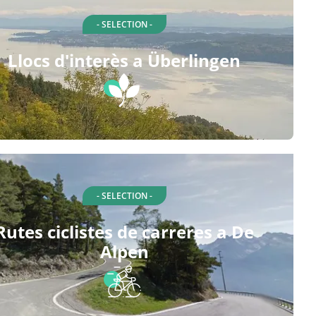
- SELECTION -
Llocs d'interès a Überlingen
- SELECTION -
Rutes ciclistes de carreres a De
Alpen