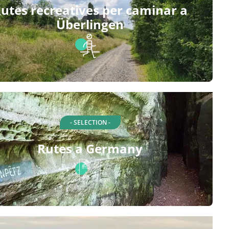
utes recreatives per caminar a
Überlingen
- SELECTION -
Rutes a Germany