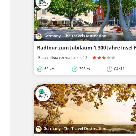
Germany - The Travel Destination
Radtour zum Jubiläum 1.300 Jahre Insel
Ruta ciclista recreatiu
·
2
·
63 km
398 m
04h11
Germany - The Travel Destination