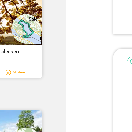
ntdecken
Medium