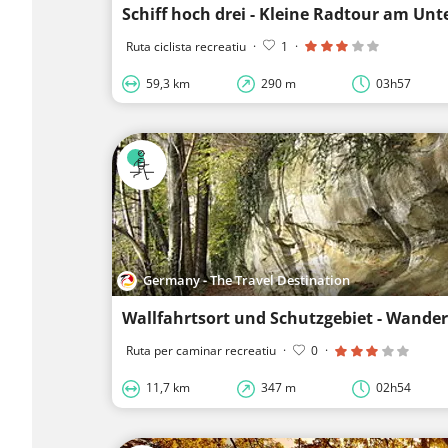
Schiff hoch drei - Kleine Radtour am Unt
Ruta ciclista recreatiu
·
1
·
59,3 km
290 m
03h57
Germany - The Travel Destination
Ruta per caminar recreatiu
·
0
·
11,7 km
347 m
02h54