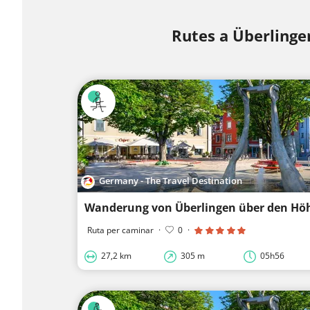
Rutes a Überlinge
Germany - The Travel Destination
Ruta per caminar
·
0
·
27,2 km
305 m
05h56