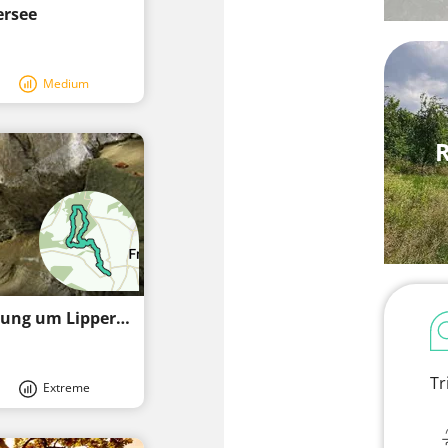
ersee
Medium
R
Wallfahrtsort und Schutzgebiet - Wanderung um Lippertsreute
Tr
Extreme