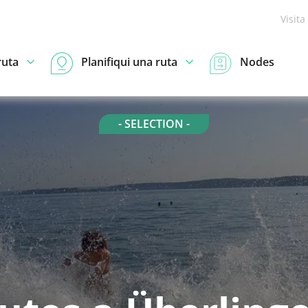
Visita
ruta
Planifiqui una ruta
Nodes
- SELECTION -