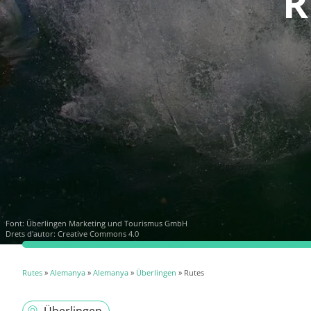
R
Font:
Überlingen Marketing und Tourismus GmbH
Drets d'autor: Creative Commons 4.0
Rutes
»
Alemanya
»
Alemanya
»
Überlingen
» Rutes