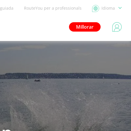
 guiada
RouteYou per a professionals
Idioma
Millorar