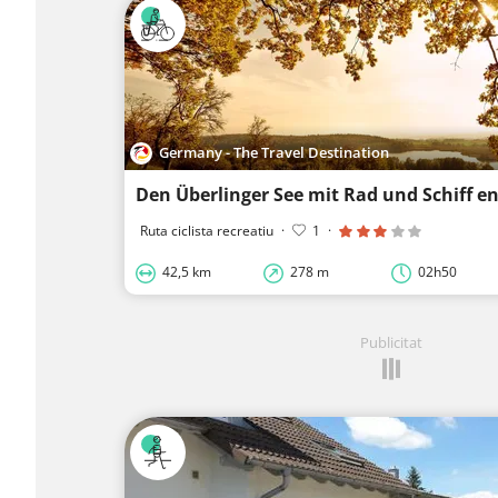
Germany - The Travel Destination
Den Überlinger See mit Rad und Schiff e
Ruta ciclista recreatiu
·
1
·
42,5 km
278 m
02h50
Publicitat