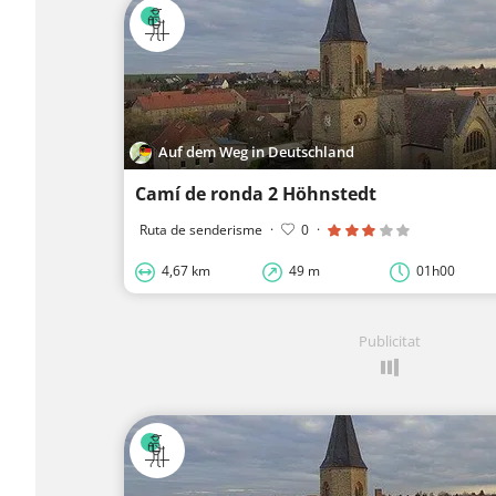
Auf dem Weg in Deutschland
Camí de ronda 2 Höhnstedt
Ruta de senderisme
·
0
·
4,67 km
49 m
01h00
Publicitat