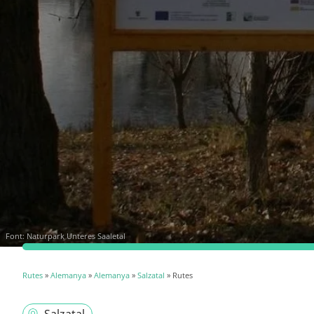
Font:
Naturpark Unteres Saaletal
Rutes
»
Alemanya
»
Alemanya
»
Salzatal
» Rutes