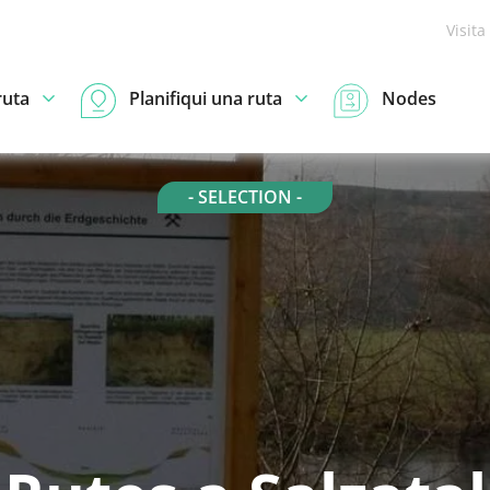
Visita
ruta
Planifiqui una ruta
Nodes
- SELECTION -