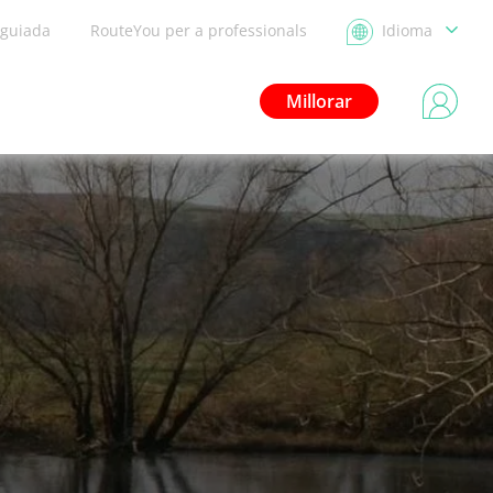
 guiada
RouteYou per a professionals
Idioma
Millorar