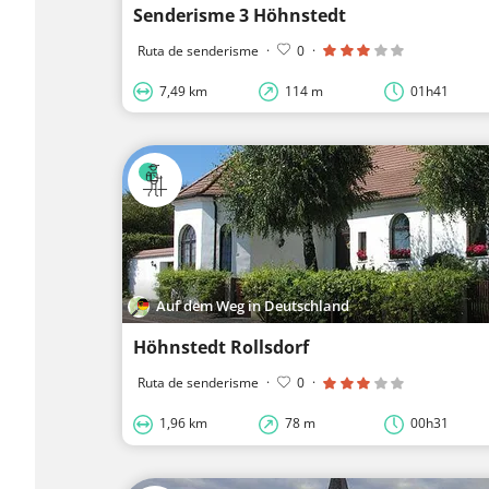
Senderisme 3 Höhnstedt
Ruta de senderisme
·
0
·
7,49 km
114 m
01h41
Auf dem Weg in Deutschland
Höhnstedt Rollsdorf
Ruta de senderisme
·
0
·
1,96 km
78 m
00h31