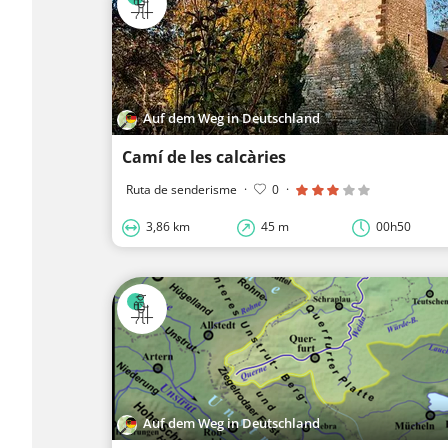
Auf dem Weg in Deutschland
Camí de les calcàries
Ruta de senderisme
·
0
·
3,86 km
45 m
00h50
Auf dem Weg in Deutschland