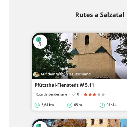
Rutes a Salzatal
Auf dem Weg in Deutschland
Pfützthal-Fienstedt W 5.11
Ruta de senderisme
·
0
·
5,64 km
65 m
01h14